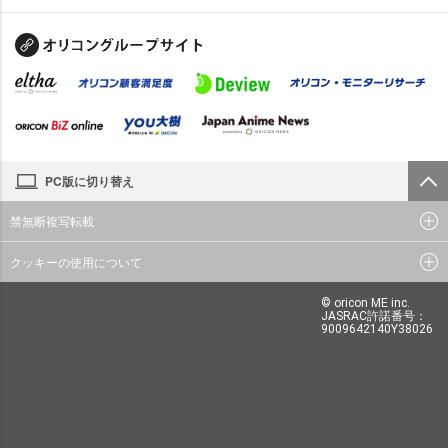
PC版に切り替え
禁無断複写転載
クッキーの使用について
© oricon ME inc.
JASRAC許諾番号：
9009642140Y38026