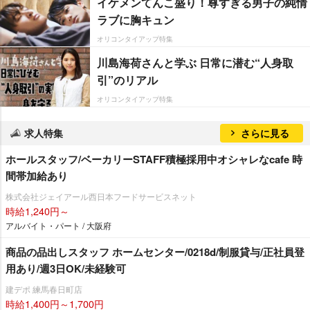
イケメンてんこ盛り！尊すぎる男子の純情
ラブに胸キュン
オリコンタイアップ特集
川島海荷さんと学ぶ 日常に潜む“人身取
引”のリアル
オリコンタイアップ特集
求人特集
さらに見る
ホールスタッフ/ベーカリーSTAFF積極採用中オシャレなcafe 時
間帯加給あり
株式会社ジェイアール西日本フードサービスネット
時給1,240円～
アルバイト・パート / 大阪府
商品の品出しスタッフ ホームセンター/0218d/制服貸与/正社員登
用あり/週3日OK/未経験可
建デポ 練馬春日町店
時給1,400円～1,700円