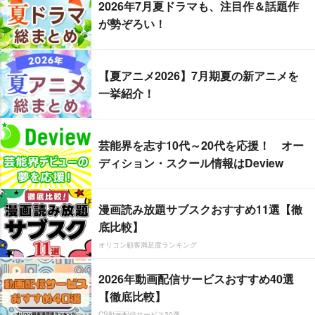
2026年7月夏ドラマも、注目作＆話題作
が勢ぞろい！
【夏アニメ2026】7月期夏の新アニメを
一挙紹介！
芸能界を志す10代～20代を応援！ オー
ディション・スクール情報はDeview
漫画読み放題サブスクおすすめ11選【徹
底比較】
オリコン顧客満足度ランキング
2026年動画配信サービスおすすめ40選
【徹底比較】
CS動画配信サービス20選