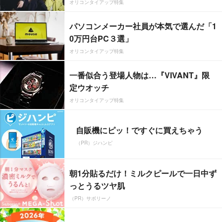
オリコンタイアップ特集
パソコンメーカー社員が本気で選んだ「1
0万円台PC３選」
オリコンタイアップ特集
一番似合う登場人物は…『VIVANT』限
定ウオッチ
オリコンタイアップ特集
自販機にピッ！ですぐに買えちゃう
（PR）ジハンピ
朝1分貼るだけ！ミルクピールで一日中ず
っとうるツヤ肌
（PR）サボリーノ