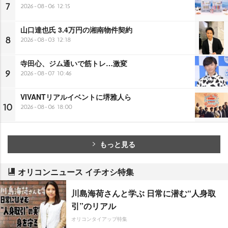
7
2026-08-06 12:15
山口達也氏 3.4万円の湘南物件契約
8
2026-08-03 12:18
寺田心、ジム通いで筋トレ…激変
9
2026-08-07 10:46
VIVANTリアルイベントに堺雅人ら
10
2026-08-06 18:00
もっと見る
オリコンニュース イチオシ特集
川島海荷さんと学ぶ 日常に潜む“人身取
引”のリアル
オリコンタイアップ特集