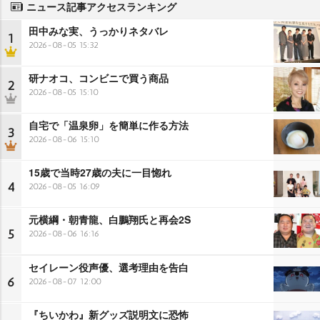
ニュース記事アクセスランキング
田中みな実、うっかりネタバレ
1
2026-08-05 15:32
研ナオコ、コンビニで買う商品
2
2026-08-05 15:10
自宅で「温泉卵」を簡単に作る方法
3
2026-08-06 15:10
15歳で当時27歳の夫に一目惚れ
4
2026-08-05 16:09
元横綱・朝青龍、白鵬翔氏と再会2S
5
2026-08-06 16:16
セイレーン役声優、選考理由を告白
6
2026-08-07 12:00
『ちいかわ』新グッズ説明文に恐怖