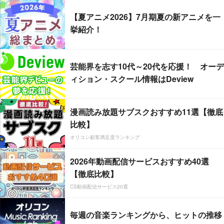
【夏アニメ2026】7月期夏の新アニメを一
挙紹介！
芸能界を志す10代～20代を応援！ オーデ
ィション・スクール情報はDeview
漫画読み放題サブスクおすすめ11選【徹底
比較】
オリコン顧客満足度ランキング
2026年動画配信サービスおすすめ40選
【徹底比較】
CS動画配信サービス20選
毎週の音楽ランキングから、ヒットの推移