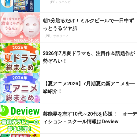
（PR）ジハンピ
朝1分貼るだけ！ミルクピールで一日中ず
っとうるツヤ肌
（PR）サボリーノ
2026年7月夏ドラマも、注目作＆話題作が
勢ぞろい！
【夏アニメ2026】7月期夏の新アニメを一
挙紹介！
芸能界を志す10代～20代を応援！ オーデ
ィション・スクール情報はDeview