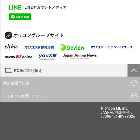
LINEアカウントメディア
PC版に切り替え
禁無断複写転載
クッキーの使用について
© oricon ME inc.
JASRAC許諾番号：
9009642140Y38026