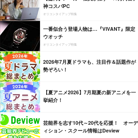
神コスパPC
オリコンタイアップ特集
一番似合う登場人物は…『VIVANT』限定
ウオッチ
オリコンタイアップ特集
2026年7月夏ドラマも、注目作＆話題作が
勢ぞろい！
【夏アニメ2026】7月期夏の新アニメを一
挙紹介！
芸能界を志す10代～20代を応援！ オーデ
ィション・スクール情報はDeview