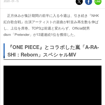
2020-01-15
正月休みが集計期間の前半に入る今週は、引き続き『NHK
紅白歌合戦』出演アーティストの楽曲が軒並み再生数を伸ば
し、上位を席巻。TOP3は前週と変わらず、Official髭男
dism「Pretender」が13週連続1位を獲得した。
『ONE PIECE』とコラボした嵐「A-RA-
SHI：Reborn」スペシャルMV