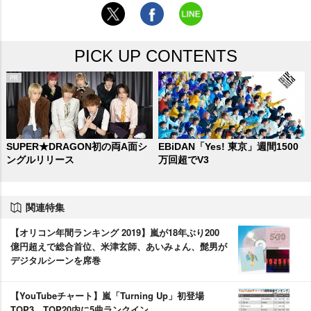
PICK UP CONTENTS
SUPER★DRAGON初の両A面シ
EBiDAN「Yes! 東京」週間1500
ングルリリース
万回超でV3
関連特集
【オリコン年間ランキング 2019】嵐が18年ぶり200
億円超えで総合首位、米津玄師、あいみょん、髭男が
デジタルシーンを席巻
【YouTubeチャート】嵐「Turning Up」初登場
TOP3 TOP20内に5曲ランクイン