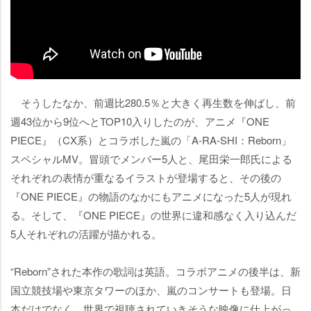
そうしたなか、前週比280.5％と大きく再生数を伸ばし、前
週43位から9位へとTOP10入りしたのが、アニメ『ONE
PIECE』（CX系）とコラボした嵐の「A-RA-SHI：Reborn」
スペシャルMV。冒頭でメンバー5人と、尾田栄一郎氏による
それぞれの表情が重なるイラストが登場すると、その後の
『ONE PIECE』の物語のなかにもアニメになった5人が現れ
る。そして、『ONE PIECE』の世界に違和感なく入り込んだ
5人それぞれの活躍が描かれる。
“Reborn”された本作の歌詞は英語。コラボアニメの後半は、新
国立競技場や東京タワーのほか、嵐のコンサートも登場。日
本だけでなく、世界で視聴されていきそうな映像に仕上がっ