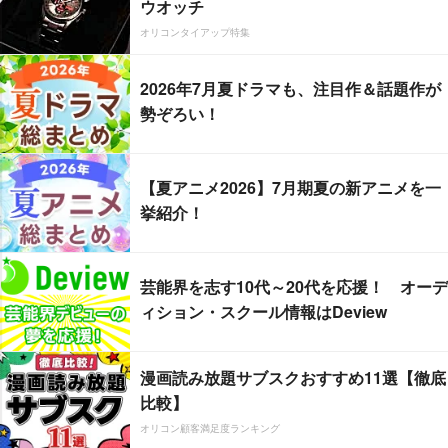
ウオッチ
オリコンタイアップ特集
2026年7月夏ドラマも、注目作＆話題作が
勢ぞろい！
【夏アニメ2026】7月期夏の新アニメを一
挙紹介！
芸能界を志す10代～20代を応援！ オーデ
ィション・スクール情報はDeview
漫画読み放題サブスクおすすめ11選【徹底
比較】
オリコン顧客満足度ランキング