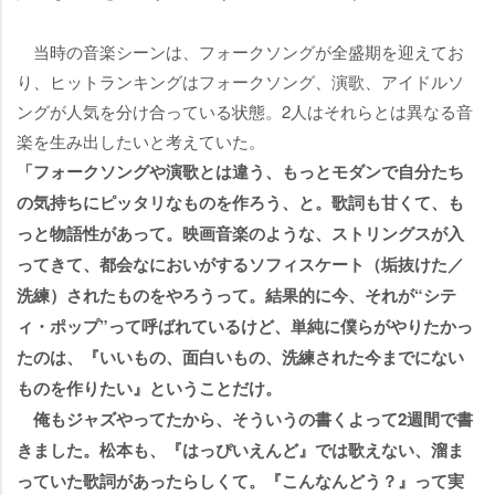
当時の音楽シーンは、フォークソングが全盛期を迎えてお
り、ヒットランキングはフォークソング、演歌、アイドルソ
ングが人気を分け合っている状態。2人はそれらとは異なる音
楽を生み出したいと考えていた。
「フォークソングや演歌とは違う、もっとモダンで自分たち
の気持ちにピッタリなものを作ろう、と。歌詞も甘くて、も
っと物語性があって。映画音楽のような、ストリングスが入
ってきて、都会なにおいがするソフィスケート（垢抜けた／
洗練）されたものをやろうって。結果的に今、それが“シテ
ィ・ポップ”って呼ばれているけど、単純に僕らがやりたかっ
たのは、『いいもの、面白いもの、洗練された今までにない
ものを作りたい』ということだけ。
俺もジャズやってたから、そういうの書くよって2週間で書
きました。松本も、『はっぴいえんど』では歌えない、溜ま
っていた歌詞があったらしくて。『こんなんどう？』って実