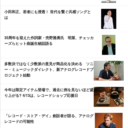
小田和正、若者にも浸透！ 世代を繋ぐ共感ソングと
は
35周年を迎えた作詞家・売野雅勇氏 明菜、チェッカ
ーズらヒット曲誕生秘話語る
多数決ではなく少数派の意見が商品化を決める ソニ
ー・ミュージックダイレクト、新アナログレコードプ
ロジェクト始動
今年は限定アイテム登場で、過去に例を見ないほど盛
り上がる? 4/13は、レコードショップ応援日
「レコード・ストア・デイ」創設者が語る、アナログ
レコードの可能性