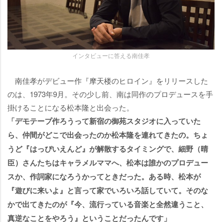
インタビューに答える南佳孝
南佳孝がデビュー作『摩天楼のヒロイン』をリリースした
のは、1973年9月。その少し前、南は同作のプロデュースを手
掛けることになる松本隆と出会った。
「デモテープ作ろうって新宿の御苑スタジオに入っていた
ら、仲間がどこで出会ったのか松本隆を連れてきたの。ちょ
うど『はっぴいえんど』が解散するタイミングで、細野（晴
臣）さんたちはキャラメルママへ、松本は誰かのプロデュー
スか、作詞家になろうかってときだった。ある時、松本が
『遊びに来いよ』と言って家でいろいろ話していて。そのな
かで出てきたのが『今、流行っている音楽と全然違うこと、
真逆なことをやろう』ということだったんです」