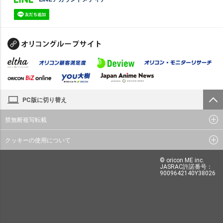
PC版に切り替え
禁無断複写転載
クッキーの使用について
© oricon ME inc.
JASRAC許諾番号：
9009642140Y38026