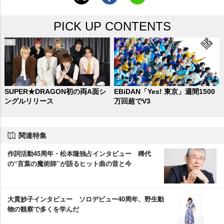
PICK UP CONTENTS
SUPER★DRAGON初の両A面シ
EBiDAN「Yes! 東京」週間1500
ングルリリース
万回超でV3
関連特集
作詞活動45周年・松本隆独占インタビュー 稀代
の“言葉の魔術師”が語るヒット曲の昔と今
大貫妙子インタビュー ソロデビュー40周年、野生動
物の観察で多くを学んだ