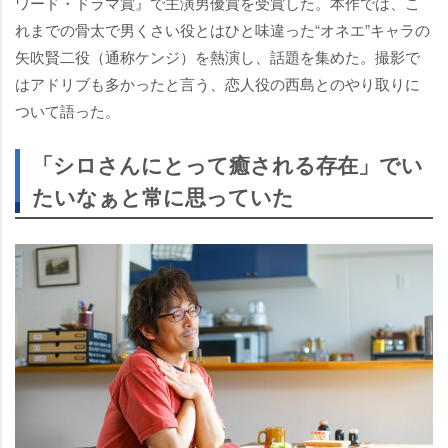
ワード・ドラマ賞』で主演男優賞を受賞した。本作では、こ
れまでの骨太で男くさい役とはひと味違った“オネエ”キャラの
矢吹賢二役（通称ケンジ）を熱演し、話題を集めた。撮影で
はアドリブも多かったと言う、恋人役の西島とのやり取りに
ついて語った。
「シロさんにとって癒される存在」でい
たいなぁと常に思っていた