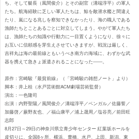
ち、そして艇長（風間俊介）とその副官（溝端淳平）の軍人
たち。航海経験に乏しい軍人たちは、鯨を敵潜水艦と間違え
たり、嵐になる兆しを察知できなかったり、海の職人である
漁師たちとことあるごとに対立してしまう。やがて軍人たち
は、漁師たちの知識や行動力に一目置くようになり、徐々に
お互いに信頼感を芽生えさせていきますが、戦況は厳しく、
吉祥丸は海の最前線ともいうべき南方の海域に、わずかな武
器を携えて急きょ派遣されることになった――。
原作：宮崎駿『最貧前線』（「宮崎駿の雑想ノート」より）
脚本：井上桂（水戸芸術館ACM劇場芸術監督）
演出：一色隆司
出演：内野聖陽／風間俊介／溝端淳平／ベンガル／佐藤誓／
加藤啓／蕨野友也、／福山康平／浦上晟周／塩谷亮／前田旺
志郎
8月27日～29日の神奈川県立青少年センター 紅葉坂ホールを
皮切りに、全国8ヶ所、横浜、豊橋、水戸、上田、新潟、東