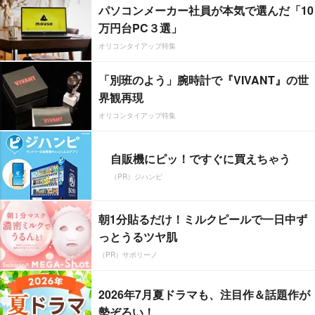
パソコンメーカー社員が本気で選んだ「10
万円台PC３選」
オリコンタイアップ特集
「別班のよう」腕時計で『VIVANT』の世
界観再現
オリコンタイアップ特集
自販機にピッ！ですぐに買えちゃう
（PR）ジハンピ
朝1分貼るだけ！ミルクピールで一日中ず
っとうるツヤ肌
（PR）サボリーノ
2026年7月夏ドラマも、注目作＆話題作が
勢ぞろい！