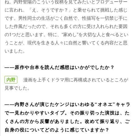
ね。内野聖陽のこういう役柄を見てみたいとプロデューサー
に言われ、「え、そうですか？」と乗せられて挑戦した感じ
です。男性同士の生活がごく自然で、性描写を一切禁じ手に
した作風だったので、それも多くの方に受け入れられた要因
の1つだと思います。特に、“家めし”を大切な人と食べるとい
うことが、現代を生きる人々に自然と響いてくる内容だと思
いました。
――原作や台本を読んだ感想はいかがでしたか？
内野
漫画を上手くドラマ用に再構成されているところが
見事でした。
――内野さんが演じたケンジはいわゆる“オネエ”キャラ
で一見わかりやすいタイプ。その振り切った演技は、た
くさんの方から反響がありました。改めて振り返り、ご
自身の役についてどのように感じていますか？