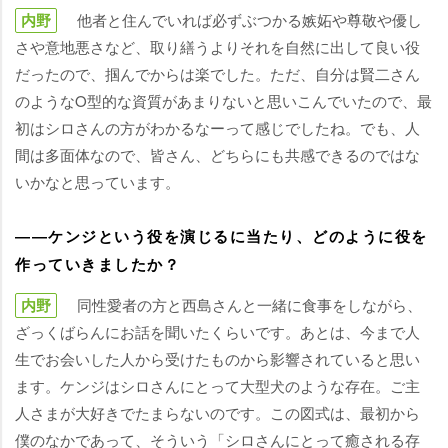
内野
他者と住んでいれば必ずぶつかる嫉妬や尊敬や優し
さや意地悪さなど、取り繕うよりそれを自然に出して良い役
だったので、掴んでからは楽でした。ただ、自分は賢二さん
のようなO型的な資質があまりないと思いこんでいたので、最
初はシロさんの方がわかるなーって感じでしたね。でも、人
間は多面体なので、皆さん、どちらにも共感できるのではな
いかなと思っています。
――ケンジという役を演じるに当たり、どのように役を
作っていきましたか？
内野
同性愛者の方と西島さんと一緒に食事をしながら、
ざっくばらんにお話を聞いたくらいです。あとは、今まで人
生でお会いした人から受けたものから影響されていると思い
ます。ケンジはシロさんにとって大型犬のような存在。ご主
人さまが大好きでたまらないのです。この図式は、最初から
僕のなかであって、そういう「シロさんにとって癒される存