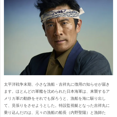
太平洋戦争末期、小さな漁船・吉祥丸に徴用の知らせが届き
ます。ほとんどの軍艦を沈められた日本海軍は、来襲するア
メリカ軍の動静をそれでも探ろうと、漁船を海に駆り出し
て、見張りをさせようとした。特設監視艇となった吉祥丸に
乗り込んだのは、元々の漁船の船長（内野聖陽）と漁師た