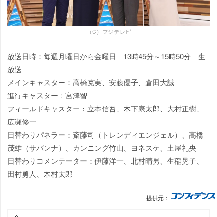
（C）フジテレビ
放送日時：毎週月曜日から金曜日 13時45分～15時50分 生
放送
メインキャスター：高橋克実、安藤優子、倉田大誠
進行キャスター：宮澤智
フィールドキャスター：立本信吾、木下康太郎、大村正樹、
広瀬修一
日替わりパネラー：斎藤司（トレンディエンジェル）、高橋
茂雄（サバンナ）、カンニング竹山、ヨネスケ、土屋礼央
日替わりコメンテーター：伊藤洋一、北村晴男、生稲晃子、
田村勇人、木村太郎
提供元：