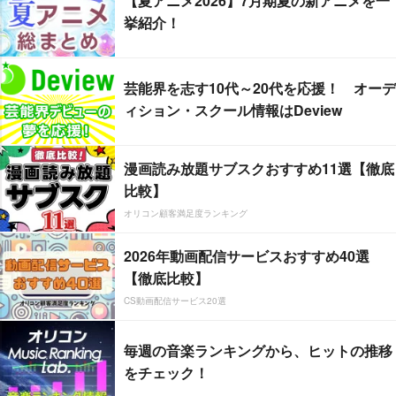
【夏アニメ2026】7月期夏の新アニメを一
挙紹介！
芸能界を志す10代～20代を応援！ オーデ
ィション・スクール情報はDeview
漫画読み放題サブスクおすすめ11選【徹底
比較】
オリコン顧客満足度ランキング
2026年動画配信サービスおすすめ40選
【徹底比較】
CS動画配信サービス20選
毎週の音楽ランキングから、ヒットの推移
をチェック！