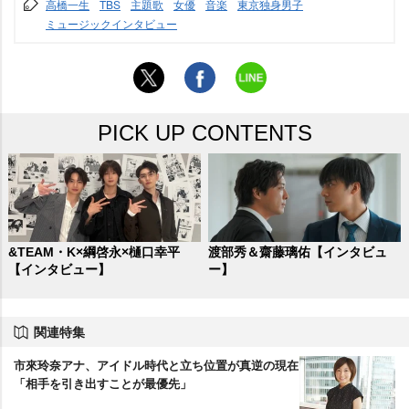
高橋一生
TBS
主題歌
女優
音楽
東京独身男子
ミュージックインタビュー
PICK UP CONTENTS
&TEAM・K×綱啓永×樋口幸平
渡部秀＆齋藤璃佑【インタビュ
【インタビュー】
ー】
関連特集
市來玲奈アナ、アイドル時代と立ち位置が真逆の現在
「相手を引き出すことが最優先」