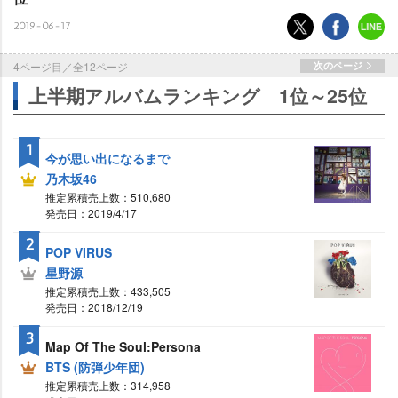
2019-06-17
4ページ目／全12ページ
次のページ
上半期アルバムランキング 1位～25位
1
今が思い出になるまで
乃木坂46
推定累積売上数：510,680
発売日：2019/4/17
2
POP VIRUS
星野源
推定累積売上数：433,505
発売日：2018/12/19
3
Map Of The Soul:Persona
BTS (防弾少年団)
推定累積売上数：314,958