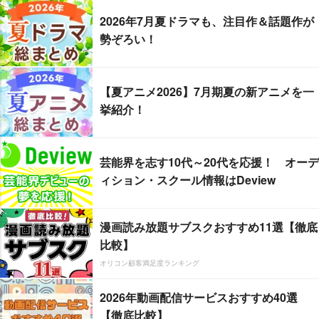
2026年7月夏ドラマも、注目作＆話題作が
勢ぞろい！
【夏アニメ2026】7月期夏の新アニメを一
挙紹介！
芸能界を志す10代～20代を応援！ オーデ
ィション・スクール情報はDeview
漫画読み放題サブスクおすすめ11選【徹底
比較】
オリコン顧客満足度ランキング
2026年動画配信サービスおすすめ40選
【徹底比較】