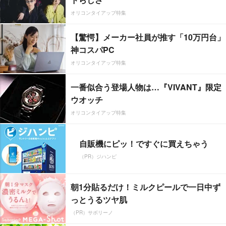
オリコンタイアップ特集
【驚愕】メーカー社員が推す「10万円台」
神コスパPC
オリコンタイアップ特集
一番似合う登場人物は…『VIVANT』限定
ウオッチ
オリコンタイアップ特集
自販機にピッ！ですぐに買えちゃう
（PR）ジハンピ
朝1分貼るだけ！ミルクピールで一日中ず
っとうるツヤ肌
（PR）サボリーノ