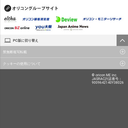
PC版に切り替え
禁無断複写転載
クッキーの使用について
© oricon ME inc.
JASRAC許諾番号：
9009642140Y38026