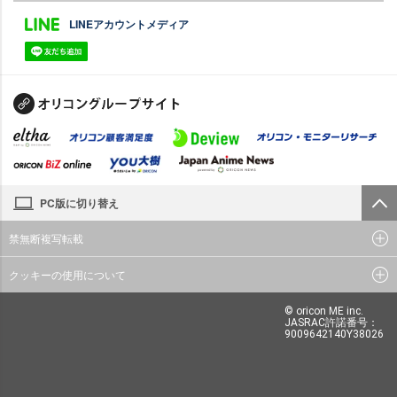
LINEアカウントメディア
PC版に切り替え
禁無断複写転載
クッキーの使用について
© oricon ME inc.
JASRAC許諾番号：
9009642140Y38026