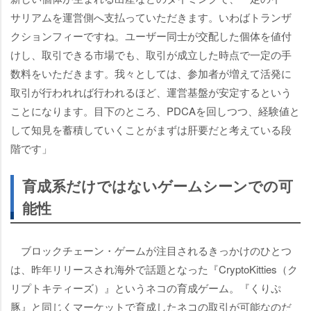
サリアムを運営側へ支払っていただきます。いわばトランザ
クションフィーですね。ユーザー同士が交配した個体を値付
けし、取引できる市場でも、取引が成立した時点で一定の手
数料をいただきます。我々としては、参加者が増えて活発に
取引が行われれば行われるほど、運営基盤が安定するという
ことになります。目下のところ、PDCAを回しつつ、経験値と
して知見を蓄積していくことがまずは肝要だと考えている段
階です」
育成系だけではないゲームシーンでの可
能性
ブロックチェーン・ゲームが注目されるきっかけのひとつ
は、昨年リリースされ海外で話題となった『CryptoKitties（ク
リプトキティーズ）』というネコの育成ゲーム。『くりぷ
豚』と同じくマーケットで育成したネコの取引が可能なのだ