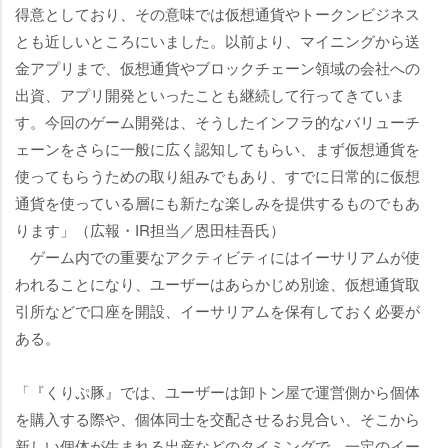
得意としており、その意味では仮想通貨やトークンビジネス
とも近しいところにいました。以前より、マイニングから送
金アプリまで、仮想通貨やブロックチェーン領域の会社への
出資、アプリ開発といったことも継続して行ってきていま
す。今回のゲーム開発は、そうしたインフラ的なバリューチ
ェーンをさらに一般に広く認知してもらい、まず仮想通貨を
使ってもらうための取り組みでもあり、すでに日常的に仮想
通貨を使っている層にも新たな楽しみを提供するものでもあ
ります」（広報・IR担当／恩田桂吾氏）
ゲーム内での重要なアクティビティにはイーサリアムが使
われることになり、ユーザーはあらかじめ別途、仮想通貨取
引所などで口座を開設、イーサリアムを保有しておく必要が
ある。
「『くりぷ豚』では、ユーザーは卸トン屋で運営側から個体
を購入する際や、個体同士を交配させるお見合い、そこから
新しい個体が生まれる出産などのタイミングで、一定のイー