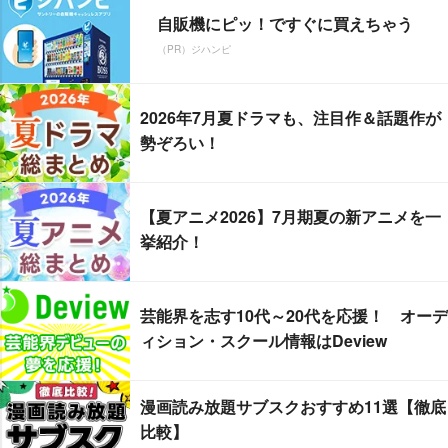
自販機にピッ！ですぐに買えちゃう
（PR）ジハンピ
2026年7月夏ドラマも、注目作＆話題作が
勢ぞろい！
【夏アニメ2026】7月期夏の新アニメを一
挙紹介！
芸能界を志す10代～20代を応援！ オーデ
ィション・スクール情報はDeview
漫画読み放題サブスクおすすめ11選【徹底
比較】