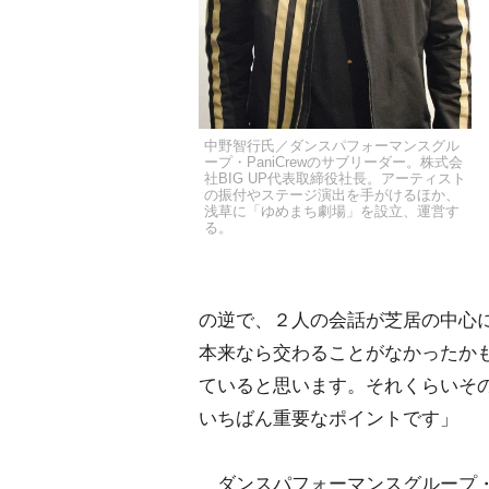
中野智行氏／ダンスパフォーマンスグル
ープ・PaniCrewのサブリーダー。株式会
社BIG UP代表取締役社長。アーティスト
の振付やステージ演出を手がけるほか、
浅草に「ゆめまち劇場」を設立、運営す
る。
の逆で、２人の会話が芝居の中心
本来なら交わることがなかったか
ていると思います。それくらいそ
いちばん重要なポイントです」
ダンスパフォーマンスグループ・P