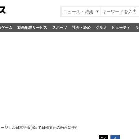
ニュース・特集
&ゲーム
動画配信サービス
スポーツ
社会・経済
グルメ
ビューティ
ラ
国ミュージカル日本語版演出で日韓文化の融合に挑む