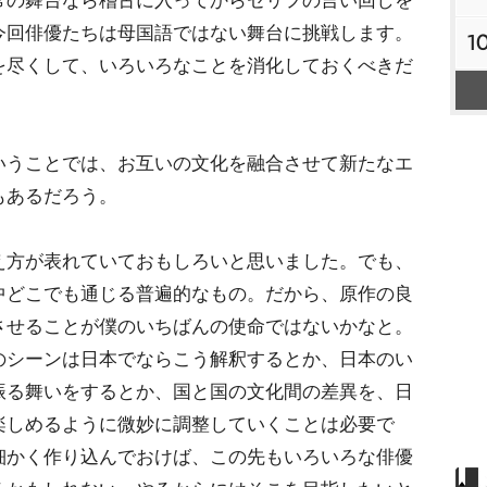
常の舞台なら稽古に入ってからセリフの言い回しを
今回俳優たちは母国語ではない舞台に挑戦します。
1
を尽くして、いろいろなことを消化しておくべきだ
うことでは、お互いの文化を融合させて新たなエ
もあるだろう。
え方が表れていておもしろいと思いました。でも、
中どこでも通じる普遍的なもの。だから、原作の良
させることが僕のいちばんの使命ではないかなと。
のシーンは日本でならこう解釈するとか、日本のい
振る舞いをするとか、国と国の文化間の差異を、日
楽しめるように微妙に調整していくことは必要で
細かく作り込んでおけば、この先もいろいろな俳優