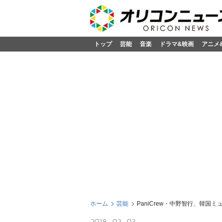
トップ
芸能
音楽
ドラマ&映画
アニメ
ホーム
芸能
PaniCrew・中野智行、韓
2018-02-03