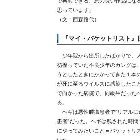
で再演できる、息の長い作品にな
思っています」
（文：西森路代）
『マイ・バケットリスト』
少年院から出所したばかりで、
彷徨っていた不良少年のカングは
うとしたときにかかってきた１本
が死に至るウイルスに感染したこ
で向かった病院で、同級生だった
る。
ヘギは悪性腫瘍患者で“リアルに
患者”だった。ヘギは残された時間
にやってみたいこと＝バケットリ