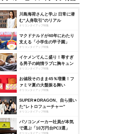
川島海荷さんと学ぶ 日常に潜
む“人身取引”のリアル
オリコンタイアップ特集
マクドナルドが40年にわたり
支える「小学生の甲子園」
オリコンタイアップ特集
イケメンてんこ盛り！尊すぎ
る男子の純情ラブに胸キュン
オリコンタイアップ特集
お値段そのまま45％増量！フ
ァミマ夏の大盤振る舞い
オリコンタイアップ特集
SUPER★DRAGON、自ら描い
た”レトロフューチャー”
オリコンタイアップ特集
パソコンメーカー社員が本気
で選ぶ「10万円台PC3選」
オリコンタイアップ特集