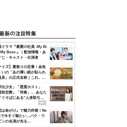
ドラマ『最愛の社員 -My Bi
, My Boss-』｜配信情報・あ
すじ・キャスト・出演者
クイズ】夏祭りの定番！金魚
くいの「あの薄い紙が貼られ
道具」の正式名称｜これ、…
家出少女」「悪質ホスト」
援助交際」「売春」… あなた
すぐそばにある“人身取引…
恋は命がけ』で魅力炸裂！Ne
flixで今すぐ観たい…パク・ウ
ビンの名演が光る…