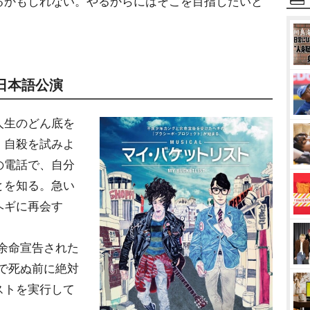
るかもしれない。やるからにはそこを目指したいと
日本語公演
人生のどん底を
、自殺を試みよ
の電話で、自分
とを知る。急い
ヘギに再会す
余命宣告された
で死ぬ前に絶対
ストを実行して