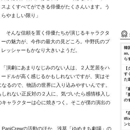
スよくすべてができる俳優がたくさんいます。う
らやましい限り」
そんな信頼を置く俳優たちが演じるキャラクタ
ーの魅力が、今作の最大の見どころ。中野氏のプ
韓国
レッシャーもかなり大きいようだ。
as
ら
「演劇にあまりなじみのない人は、２人芝居をハ
【
す
ードルが高く感じるかもしれないですが、実はそ
た
になるので、物語の世界に入り込みやすいんです。
「
もしれない正反対の２人に、気づいたら感情移入し
「
の
のキャラクターは心に焼きつく。そこが僕の演出の
『
t
ン
aniCrewの活動のほか、浅草「ゆめまち劇場」の