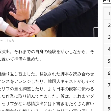
1
2
3
キャストたち
4
演出。それまでの自身の経験を活かしながら、そ
に置いて準備を進めた。
5
6
日繰り返し観ました。翻訳された脚本を読み合わせ
アンスをアレンジしたり、韓国人キャストがしゃべ
7
セリフの量を調整したり、より日本の観客に伝わる
んな作業に取り組んできました。僕は、これまでダ
8
、セリフがない感情演出にはト書きをたくさん書い
9