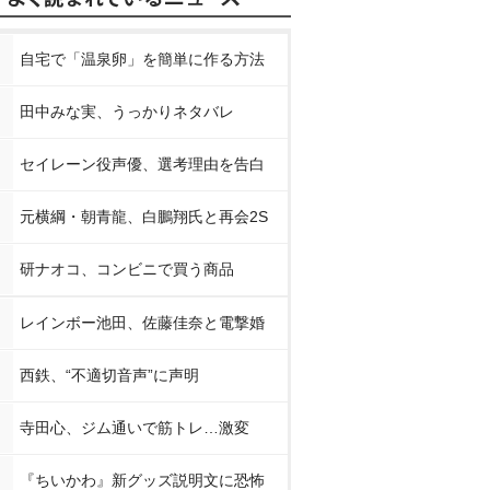
自宅で「温泉卵」を簡単に作る方法
田中みな実、うっかりネタバレ
セイレーン役声優、選考理由を告白
元横綱・朝青龍、白鵬翔氏と再会2S
研ナオコ、コンビニで買う商品
レインボー池田、佐藤佳奈と電撃婚
西鉄、“不適切音声”に声明
寺田心、ジム通いで筋トレ…激変
『ちいかわ』新グッズ説明文に恐怖