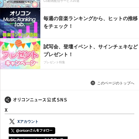
CS動画配信サービス20選
毎週の音楽ランキングから、ヒットの推移
をチェック！
試写会、登壇イベント、サインチェキなど
プレゼント！
プレゼント特集
このページのトップへ
X
Xアカウント