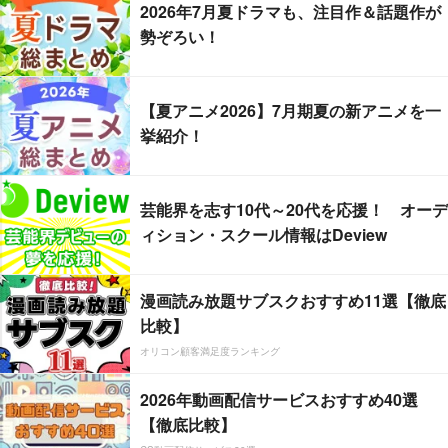
2026年7月夏ドラマも、注目作＆話題作が
勢ぞろい！
【夏アニメ2026】7月期夏の新アニメを一
挙紹介！
芸能界を志す10代～20代を応援！ オーデ
ィション・スクール情報はDeview
漫画読み放題サブスクおすすめ11選【徹底
比較】
オリコン顧客満足度ランキング
2026年動画配信サービスおすすめ40選
【徹底比較】