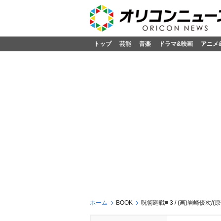
トップ
芸能
音楽
ドラマ&映画
アニメ
ホーム
BOOK
呪術廻戦≡ 3 / (画)岩崎優次/