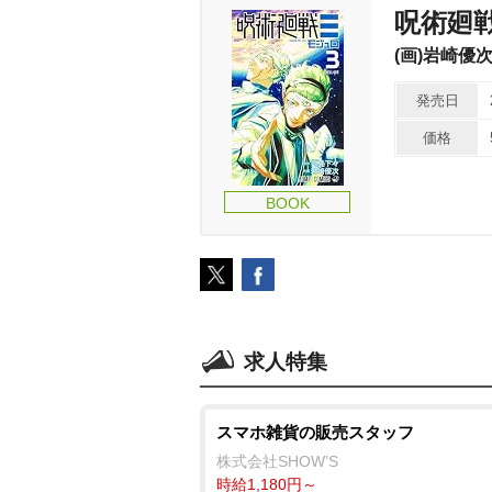
呪術廻戦
(画)岩崎優次
発売日
価格
BOOK
求人特集
スマホ雑貨の販売スタッフ
株式会社SHOW’S
時給1,180円～