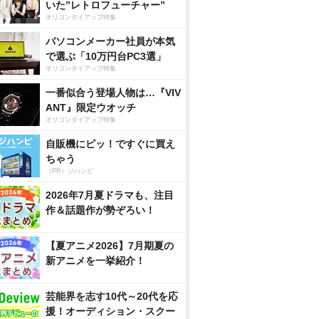
いた”レトロフューチャー”
オリコンタイアップ特集
パソコンメーカー社員が本気
で選ぶ「10万円台PC3選」
オリコンタイアップ特集
一番似合う登場人物は…『VIV
ANT』限定ウオッチ
オリコンタイアップ特集
自販機にピッ！ですぐに買え
ちゃう
（PR）ジハンピ
2026年7月夏ドラマも、注目
作＆話題作が勢ぞろい！
【夏アニメ2026】7月期夏の
新アニメを一挙紹介！
芸能界を志す10代～20代を応
援！オーディション・スクー