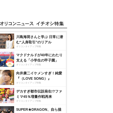
川島海荷さんと学ぶ 日常に潜
む“人身取引”のリアル
オリコンタイアップ特集
マクドナルドが40年にわたり
支える「小学生の甲子園」
オリコンタイアップ特集
向井康二イケメンすぎ！純愛
『（LOVE SONG）』
オリコンタイアップ特集
デカすぎ都市伝説発生!?ファ
ミマ45％増量作戦再来
オリコンタイアップ特集
SUPER★DRAGON、自ら描