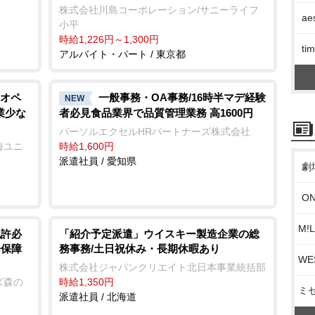
株式会社川島コーポレーション/サニーライフ
ae
小平
時給1,226円～1,300円
t
アルバイト・パート / 東京都
オペ
一般事務・OA事務/16時半マデ経験
NEW
業少な
者必見食品業界で品質管理業務 高1600円
パーソルエクセルHRパートナーズ株式会社
海ユニ
時給1,600円
派遣社員 / 愛知県
劇
O
M!
免許必
「紹介予定派遣」ウイスキー製造企業の総
会保障
務事務/土日祝休み・長期休暇あり
W
株式会社ジャパンクリエイト北日本事業統括部
ズ森の
時給1,350円
ミ
派遣社員 / 北海道