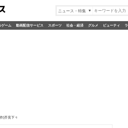
ニュース・特集
&ゲーム
動画配信サービス
スポーツ
社会・経済
グルメ
ビューティ
ラ
(原作)芥見下々