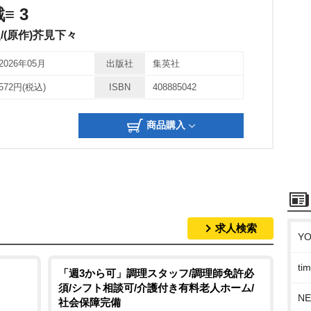
≡ 3
/(原作)芥見下々
2026年05月
出版社
集英社
572円(税込)
ISBN
408885042
商品購入
求人検索
Y
t
「週3から可」調理スタッフ/調理師免許必
須/シフト相談可/介護付き有料老人ホーム/
N
社会保障完備