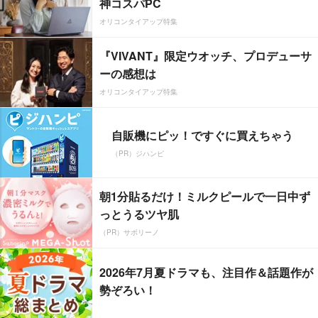
神コスパPC
オリコンタイアップ特集
『VIVANT』限定ウオッチ、プロデューサ
ーの感想は
オリコンタイアップ特集
自販機にピッ！ですぐに買えちゃう
（PR）ジハンピ
朝1分貼るだけ！ミルクピールで一日中ず
っとうるツヤ肌
（PR）サボリーノ
2026年7月夏ドラマも、注目作＆話題作が
勢ぞろい！