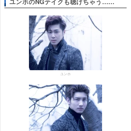
ユンホのNGテイクも聴けちゃう……
ユンホ