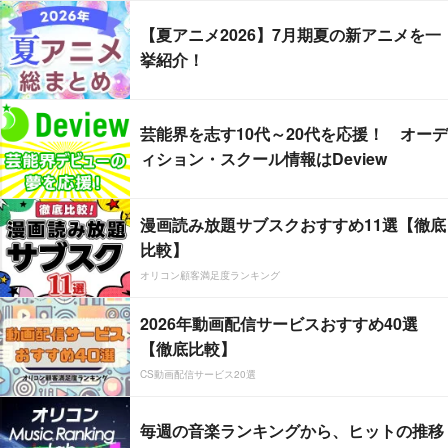
【夏アニメ2026】7月期夏の新アニメを一
挙紹介！
芸能界を志す10代～20代を応援！ オーデ
ィション・スクール情報はDeview
漫画読み放題サブスクおすすめ11選【徹底
比較】
オリコン顧客満足度ランキング
2026年動画配信サービスおすすめ40選
【徹底比較】
CS動画配信サービス20選
毎週の音楽ランキングから、ヒットの推移