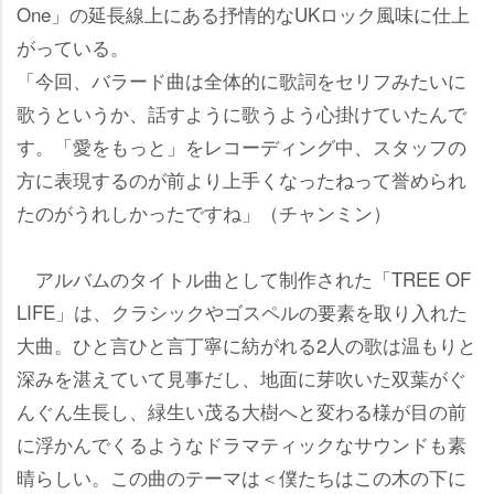
One」の延長線上にある抒情的なUKロック風味に仕上
がっている。
「今回、バラード曲は全体的に歌詞をセリフみたいに
歌うというか、話すように歌うよう心掛けていたんで
す。「愛をもっと」をレコーディング中、スタッフの
方に表現するのが前より上手くなったねって誉められ
たのがうれしかったですね」（チャンミン）
アルバムのタイトル曲として制作された「TREE OF
LIFE」は、クラシックやゴスペルの要素を取り入れた
大曲。ひと言ひと言丁寧に紡がれる2人の歌は温もりと
深みを湛えていて見事だし、地面に芽吹いた双葉がぐ
んぐん生長し、緑生い茂る大樹へと変わる様が目の前
に浮かんでくるようなドラマティックなサウンドも素
晴らしい。この曲のテーマは＜僕たちはこの木の下に