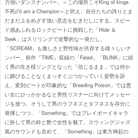
力強いダンスナンバー。＜この場所こそKing of kings
不死のI am a Champion＞と吠え、自分たちの誇りとま
だまだ上をめざす強い意志をむきだしにする。スピー
ド感あふれるロックビートに挑戦した「Hide ＆
Seek」はスリリングで攻撃的な一発だし、
「SCREAM」も激しさと野性味が共存する雄々しいナ
ンバー。前作『TIME』収録の「Fated」「BLINK」に続
く男の生き様ソングとなった「信じるまま」では何か
に媚びることなくまっすぐぶつかっていく姿勢を訴
え、変則ビートが印象的な「Breeding Poison」では悪
い女にひっかかるなと男性リスナーに向けてメッセー
ジを放つ。そうして男のラフネスとタフネスを存分に
発揮しつつ、「Something」ではプレイボーイキャラ
に扮して男の粋と艶で女性を魅了。スウィングジャズ
風のサウンドも含めて、「Something」は東方神起の