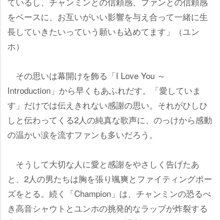
ているし、チャンミンとの信頼感、ファンとの信頼感
をベースに、お互いがいい影響を与え合って一緒に生
長していきたいっていう願いも込めてます」（ユン
ホ）
その思いは幕開けを飾る「I Love You ～
Introduction」から早くもあふれだす。「愛していま
す」だけでは伝えきれない感謝の思い。それがひしひ
しと伝わってくる2人の純真な歌声に、のっけから感動
の温かい涙を流すファンも多いだろう。
そうして大切な人に愛と感謝をやさしく告げたあ
と、2人の男たちは胸を張り颯爽とファイティングポー
ズをとる。続く「Champion」は、チャンミンの恐るべ
き高音シャウトとユンホの挑発的なラップが炸裂する