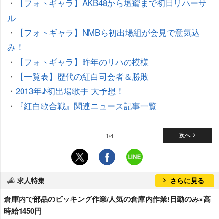
・
【フォトギャラ】AKB48から壇蜜まで初日リハーサ
ル
・
【フォトギャラ】NMBら初出場組が会見で意気込
み！
・
【フォトギャラ】昨年のリハの模様
・
【一覧表】歴代の紅白司会者＆勝敗
・
2013年♪初出場歌手 大予想！
・
『紅白歌合戦』関連ニュース記事一覧
1/4
次へ
求人特集
さらに見る
倉庫内で部品のピッキング作業/人気の倉庫内作業!日勤のみ×高
時給1450円