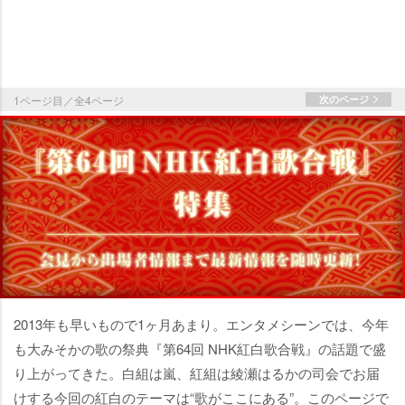
1ページ目／全4ページ
次のページ
2013年も早いもので1ヶ月あまり。エンタメシーンでは、今年
も大みそかの歌の祭典『第64回 NHK紅白歌合戦』の話題で盛
り上がってきた。白組は嵐、紅組は綾瀬はるかの司会でお届
けする今回の紅白のテーマは“歌がここにある”。このページで