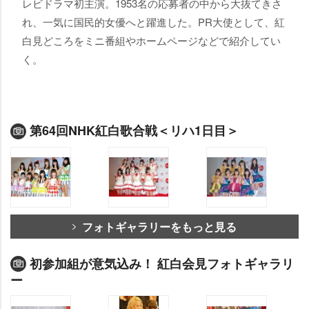
レビドラマ初主演。1953名の応募者の中から大抜てきさ
れ、一気に国民的女優へと躍進した。PR大使として、紅
白見どころをミニ番組やホームページなどで紹介してい
く。
第64回NHK紅白歌合戦＜リハ1日目＞
フォトギャラリーをもっと見る
初参加組が意気込み！ 紅白会見フォトギャラリ
ー