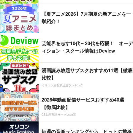
【夏アニメ2026】7月期夏の新アニメを一
挙紹介！
芸能界を志す10代～20代を応援！ オーデ
ィション・スクール情報はDeview
漫画読み放題サブスクおすすめ11選【徹底
比較】
オリコン顧客満足度ランキング
2026年動画配信サービスおすすめ40選
【徹底比較】
CS動画配信サービス20選
毎週の音楽ランキングから、ヒットの推移