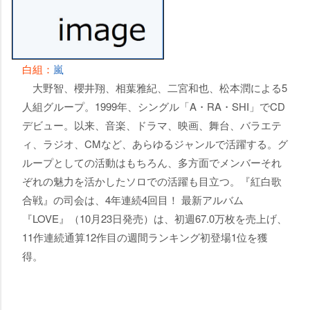
白組：
嵐
大野智、櫻井翔、相葉雅紀、二宮和也、松本潤による5
人組グループ。1999年、シングル「A・RA・SHI」でCD
デビュー。以来、音楽、ドラマ、映画、舞台、バラエテ
ィ、ラジオ、CMなど、あらゆるジャンルで活躍する。グ
ループとしての活動はもちろん、多方面でメンバーそれ
ぞれの魅力を活かしたソロでの活躍も目立つ。『紅白歌
合戦』の司会は、4年連続4回目！ 最新アルバム
『LOVE』（10月23日発売）は、初週67.0万枚を売上げ、
11作連続通算12作目の週間ランキング初登場1位を獲
得。