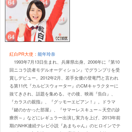
紅白PR大使：
能年玲奈
1993年7月13日生まれ、兵庫県出身。2006年に『第10
回ニコラ読者モデルオーディション』でグランプリを受
賞しデビュー。2012年2月、若手女優の登竜門と言われ
る第11代『カルピスウォーター』のCMキャラクターに
抜てきされ、話題を集める。その後、映画『告白』、
『カラスの親指』、『グッモーエビアン！』。ドラマ
『鍵のかかった部屋』、『サマーレスキュー～天空の診
療所～』などにレギュラー出演し実力を上げ、2013年前
期のNHK連続テレビ小説『あまちゃん』のヒロインでテ