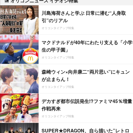
オリコンニュース イチオシ特集
川島海荷さんと学ぶ 日常に潜む“人身取
引”のリアル
オリコンタイアップ特集
マクドナルドが40年にわたり支える「小学
生の甲子園」
オリコンタイアップ特集
森崎ウィン×向井康二“両片思い”にキュン
が止まらん！
オリコンタイアップ特集
デカすぎ都市伝説発生!?ファミマ45％増量
作戦再来
オリコンタイアップ特集
SUPER★DRAGON、自ら描いた”レトロ