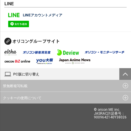
LINE
LINEアカウントメディア
PC版に切り替え
禁無断複写転載
クッキーの使用について
© oricon ME inc.
JASRAC許諾番号：
9009642140Y38026