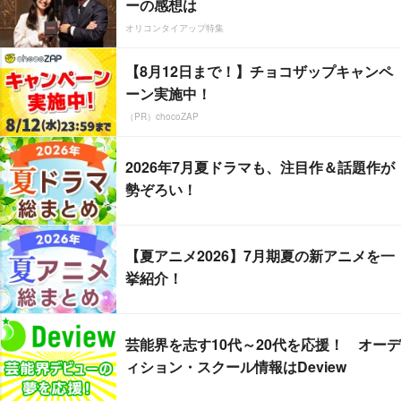
ーの感想は
オリコンタイアップ特集
【8月12日まで！】チョコザップキャンペ
ーン実施中！
（PR）chocoZAP
2026年7月夏ドラマも、注目作＆話題作が
勢ぞろい！
【夏アニメ2026】7月期夏の新アニメを一
挙紹介！
芸能界を志す10代～20代を応援！ オーデ
ィション・スクール情報はDeview