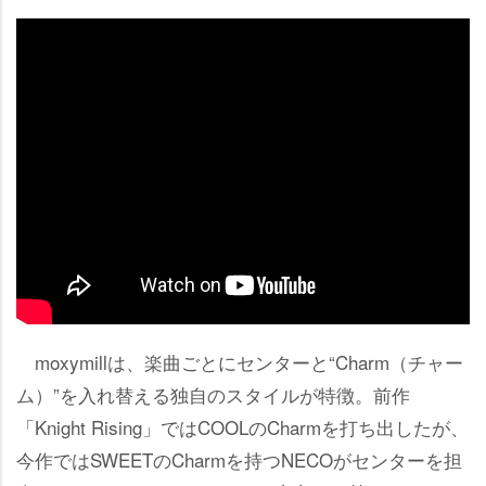
moxymillは、楽曲ごとにセンターと“Charm（チャー
ム）”を入れ替える独自のスタイルが特徴。前作
「Knight Rising」ではCOOLのCharmを打ち出したが、
今作ではSWEETのCharmを持つNECOがセンターを担