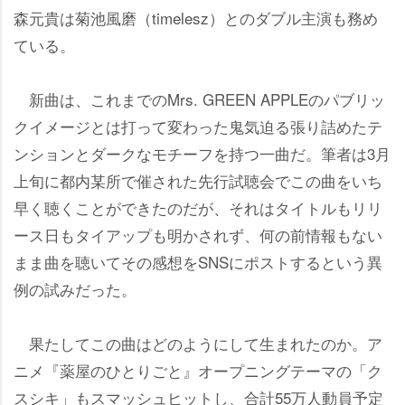
森元貴は菊池風磨（timelesz）とのダブル主演も務め
ている。
新曲は、これまでのMrs. GREEN APPLEのパブリッ
クイメージとは打って変わった鬼気迫る張り詰めたテ
ンションとダークなモチーフを持つ一曲だ。筆者は3月
上旬に都内某所で催された先行試聴会でこの曲をいち
早く聴くことができたのだが、それはタイトルもリリ
ース日もタイアップも明かされず、何の前情報もない
まま曲を聴いてその感想をSNSにポストするという異
例の試みだった。
果たしてこの曲はどのようにして生まれたのか。ア
ニメ『薬屋のひとりごと』オープニングテーマの「ク
スシキ」もスマッシュヒットし、合計55万人動員予定