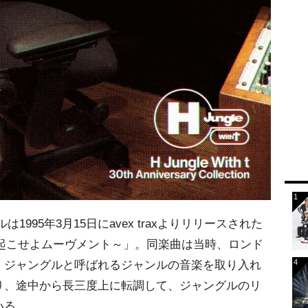
グルは1995年3月15日にavex traxよりリリースされた
時には起こせよムーヴメント～」。同楽曲は当時、ロンド
、ジャングルと呼ばれるジャンルの音楽を取り入れ
り、途中から長三度上に転調して、ジャングルのリ
いる。