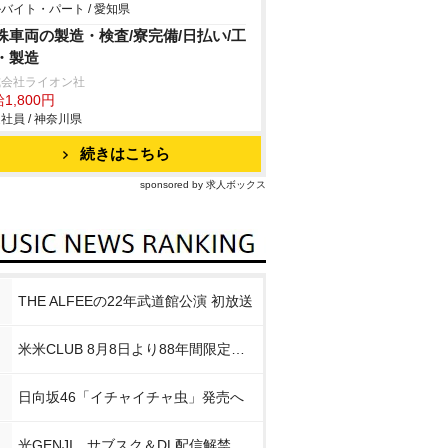
バイト・パート / 愛知県
殊車両の製造・検査/寮完備/日払い/工
・製造
式会社ライオン社
1,800円
社員 / 神奈川県
続きはこちら
sponsored by 求人ボックス
THE ALFEEの22年武道館公演 初放送
米米CLUB 8月8日より88年間限定企画
日向坂46「イチャイチャ虫」発売へ
光GENJI、サブスク＆DL配信解禁