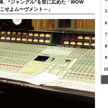
得、“ジャングル”を世に広めた「WOW
には起こせよムーヴメント～」
5
6
7
8
9
1