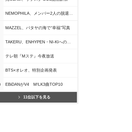
NEMOPHILA、メンバー2人の脱退発表
MAZZEL、パタヤの海で“幸福”写真
TAKERU、ENHYPEN・NI-KIへの思い
テレ朝『Mステ』今夜放送
BTS×オレオ、特別企画発表
0
EBiDANがV4 M!LK3曲TOP10
11位以下を見る