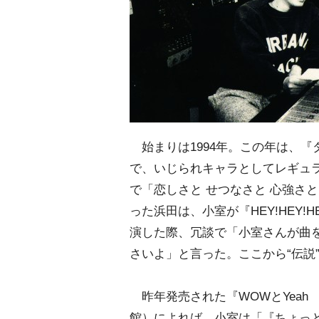
始まりは1994年。この年は、『
で、いじられキャラとしてレギュ
で「恋しさと せつなさと 心強さ
った浜田は、小室が『HEY!HEY!H
演した際、冗談で「小室さんが曲
さいよ」と言った。ここから“伝説
昨年発売された『WOWとYeah
館）によれば、小室は「『ちょっ