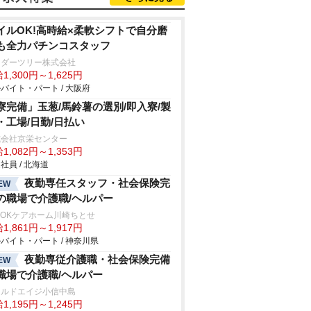
イルOK!高時給×柔軟シフトで自分磨
も全力パチンコスタッフ
ンダーツリー株式会社
1,300円～1,625円
バイト・パート / 大阪府
寮完備」玉葱/馬鈴薯の選別/即入寮/製
・工場/日勤/日払い
式会社京栄センター
1,082円～1,353円
社員 / 北海道
夜勤専任スタッフ・社会保険完
EW
の職場で介護職/ヘルパー
SOKケアホーム川崎ちとせ
1,861円～1,917円
バイト・パート / 神奈川県
夜勤専従介護職・社会保険完備
EW
職場で介護職/ヘルパー
ールドエイジ小信中島
1,195円～1,245円