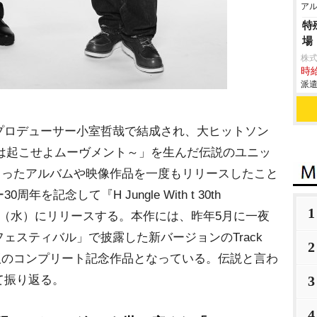
アル
特
場
株
時給
派遣
ロデューサー小室哲哉で結成され、大ヒットソン
～時には起こせよムーヴメント～」を生んだ伝説のユニッ
れまでまとまったアルバムや映像作品を一度もリリースしたこと
記念して『H Jungle With t 30th
1
n』を3月19日（水）にリリースする。本作には、昨年5月に一夜
ェスティバル」で披露した新バージョンのTrack
2
版のコンプリート記念作品となっている。伝説と言わ
て振り返る。
3
4