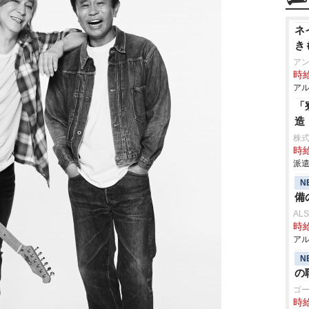
ネ
き
ア
時給
アル
「
造
株
時給
派遣
N
備
AL
時給
アル
N
の
ゴ
時給