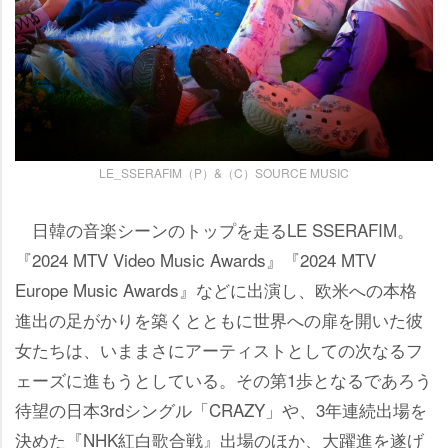
LE_SSERAFIM（P）&（C）SOURCE MUSIC
日韓の音楽シーンのトップを走るLE SSERAFIM。
『2024 MTV Video Music Awards』『2024 MTV
Europe Music Awards』などに出演し、欧米への本格
進出の足がかりを築くとともに世界への扉を開いた彼
女たちは、いままさにアーティストとしての次なるフ
ェーズに進もうとしている。その第1歩となるであろう
待望の日本3rdシングル「CRAZY」や、3年連続出場を
決めた『NHK紅白歌合戦』出場のほか、大躍進を遂げ