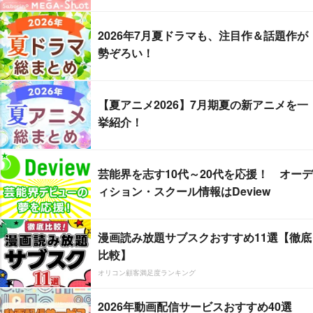
2026年7月夏ドラマも、注目作＆話題作が
勢ぞろい！
【夏アニメ2026】7月期夏の新アニメを一
挙紹介！
芸能界を志す10代～20代を応援！ オーデ
ィション・スクール情報はDeview
漫画読み放題サブスクおすすめ11選【徹底
比較】
オリコン顧客満足度ランキング
2026年動画配信サービスおすすめ40選