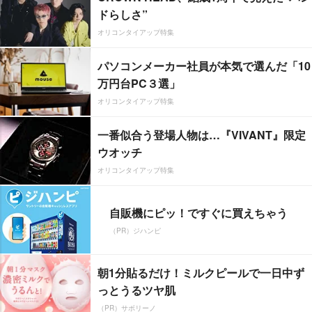
ドらしさ”
オリコンタイアップ特集
パソコンメーカー社員が本気で選んだ「10
万円台PC３選」
オリコンタイアップ特集
一番似合う登場人物は…『VIVANT』限定
ウオッチ
オリコンタイアップ特集
自販機にピッ！ですぐに買えちゃう
（PR）ジハンピ
朝1分貼るだけ！ミルクピールで一日中ず
っとうるツヤ肌
（PR）サボリーノ