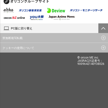
PC版に切り替え
禁無断複写転載
クッキーの使用について
© oricon ME inc.
JASRAC許諾番号：
9009642140Y38026