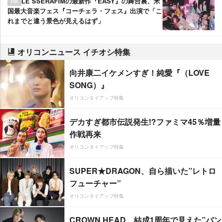
LE SSERAFIMの最新作『EASY』の舞台裏、米
国最大音楽フェス『コーチェラ・フェス』出演で「こ
れまでと違う景色が見えるはず」
オリコンニュース イチオシ特集
向井康二イケメンすぎ！純愛『（LOVE
SONG）』
オリコンタイアップ特集
デカすぎ都市伝説発生!?ファミマ45％増量
作戦再来
オリコンタイアップ特集
SUPER★DRAGON、自ら描いた”レトロ
フューチャー”
オリコンタイアップ特集
CROWN HEAD、結成1周年で見えた”バン