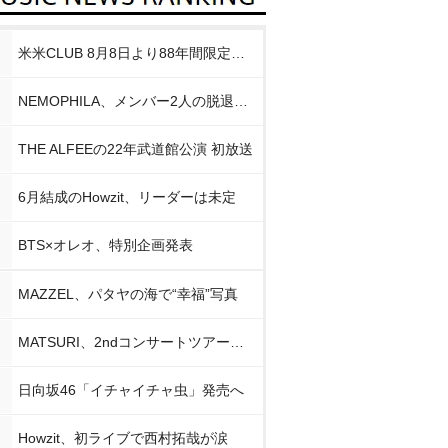
米米CLUB 8月8日より88年間限定企画
NEMOPHILA、メンバー2人の脱退発表
THE ALFEEの22年武道館公演 初放送
6月結成のHowzit、リーダーは未定
BTS×オレオ、特別企画発表
MAZZEL、パタヤの海で“幸福”写真
MATSURI、2ndコンサートツアー初日公演
日向坂46「イチャイチャ虫」発売へ
Howzit、初ライブで西村拓哉が涙