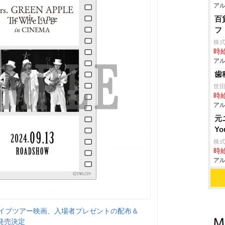
アル
百
フ
株
時給
アル
歯
世
時給
アル
元
Y
株式
時給
アル
PLEのライブツアー映画、入場者プレゼントの配布＆
発売決定