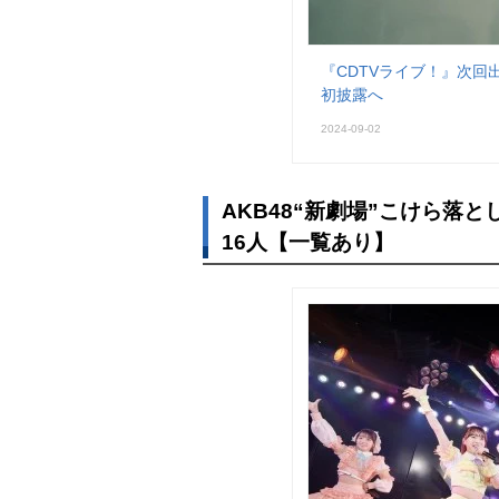
『CDTVライブ！』次回
初披露へ
2024-09-02
AKB48“新劇場”こけら落
16人【一覧あり】