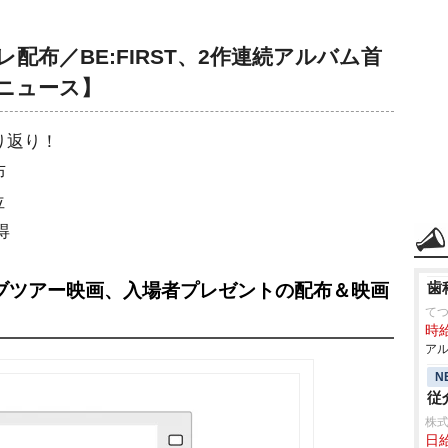
配布／BE:FIRST、2作連続アルバム首
ニュース】
り返り！
布
位
得
歯
Eのライブツアー映画、入場者プレゼントの配布＆映画
て
時給
アル
N
従
株
日給