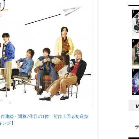
7作連続・通算7作目の1位 前作上回る初週売
キング】