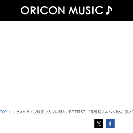
 TOP
ミセスのライブ映画で入プレ配布／BE:FIRST、2作連続アルバム首位【9