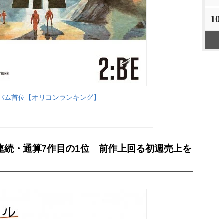
1
アルバム首位【オリコンランキング】
連続・通算7作目の1位 前作上回る初週売上を