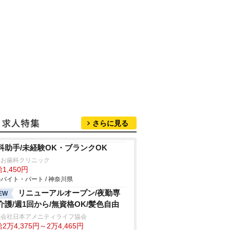
さらに見る
科助手/未経験OK・ブランクOK
つお歯科クリニック
1,450円
バイト・パート / 神奈川県
リニューアルオープン/夜勤専
EW
介護/週1回から/無資格OK/髪色自由
式会社日本アメニティライフ協会
2万4,375円～2万4,465円