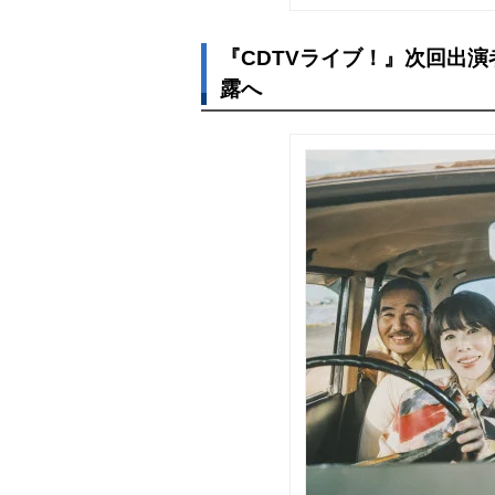
『CDTVライブ！』次回出演
露へ