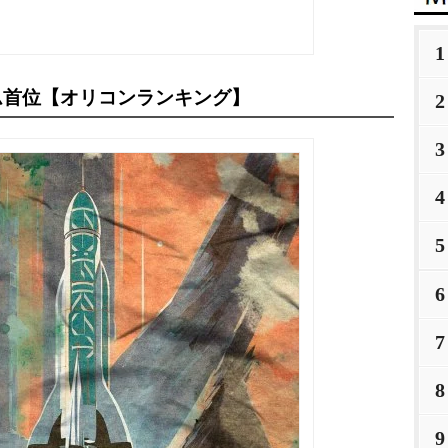
1
ルバム首位【オリコンランキング】
2
3
4
5
6
7
8
9