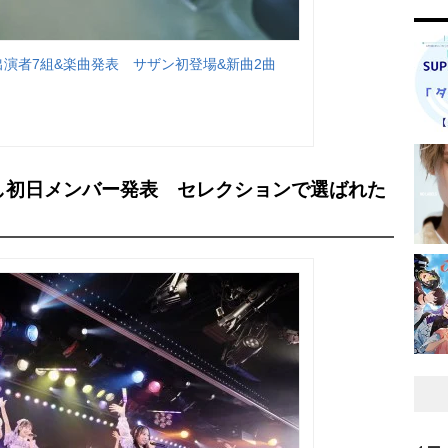
出演者7組&楽曲発表 サザン初登場&新曲2曲
とし初日メンバー発表 セレクションで選ばれた