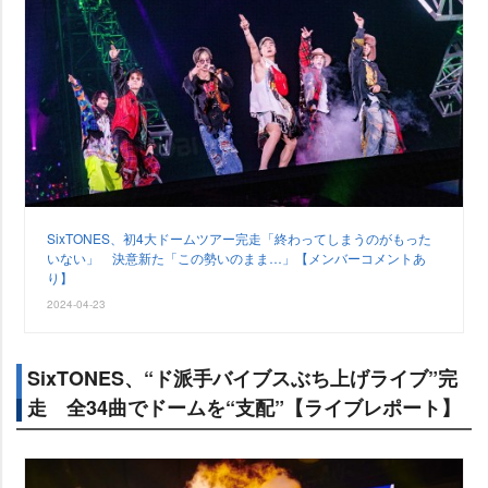
SixTONES、初4大ドームツアー完走「終わってしまうのがもった
いない」 決意新た「この勢いのまま…」【メンバーコメントあ
り】
2024-04-23
SixTONES、“ド派手バイブスぶち上げライブ”完
走 全34曲でドームを“支配”【ライブレポート】