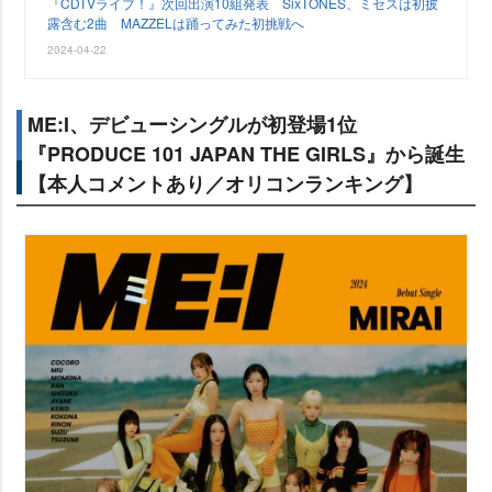
『CDTVライブ！』次回出演10組発表 SixTONES、ミセスは初披
露含む2曲 MAZZELは踊ってみた初挑戦へ
2024-04-22
ME:I、デビューシングルが初登場1位
『PRODUCE 101 JAPAN THE GIRLS』から誕生
【本人コメントあり／オリコンランキング】