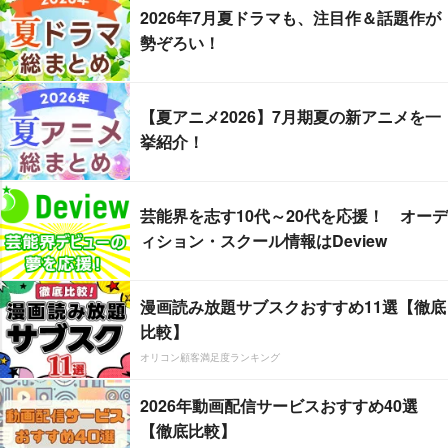
2026年7月夏ドラマも、注目作＆話題作が
勢ぞろい！
【夏アニメ2026】7月期夏の新アニメを一
挙紹介！
芸能界を志す10代～20代を応援！ オーデ
ィション・スクール情報はDeview
漫画読み放題サブスクおすすめ11選【徹底
比較】
オリコン顧客満足度ランキング
2026年動画配信サービスおすすめ40選
【徹底比較】