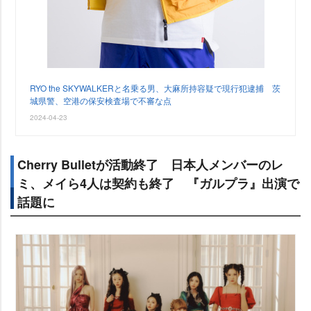
RYO the SKYWALKERと名乗る男、大麻所持容疑で現行犯逮捕 茨
城県警、空港の保安検査場で不審な点
2024-04-23
Cherry Bulletが活動終了 日本人メンバーのレ
ミ、メイら4人は契約も終了 『ガルプラ』出演で
話題に