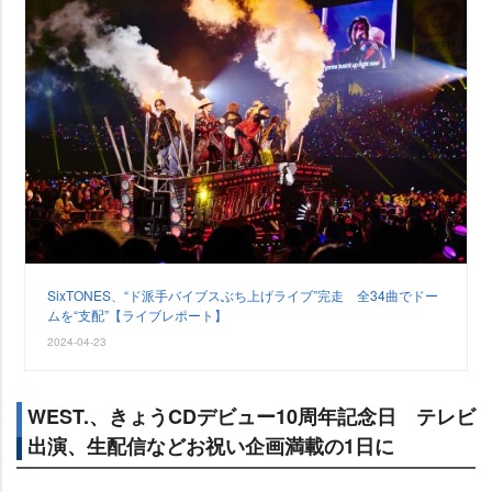
SixTONES、“ド派手バイブスぶち上げライブ”完走 全34曲でドー
ムを“支配”【ライブレポート】
2024-04-23
WEST.、きょうCDデビュー10周年記念日 テレビ
出演、生配信などお祝い企画満載の1日に