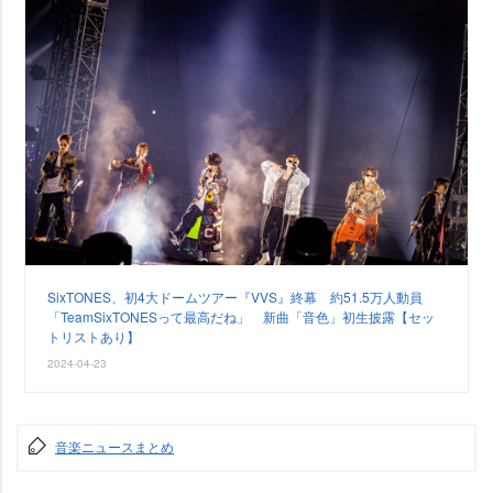
SixTONES、初4大ドームツアー『VVS』終幕 約51.5万人動員
「TeamSixTONESって最高だね」 新曲「音色」初生披露【セッ
トリストあり】
2024-04-23
音楽ニュースまとめ