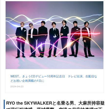
WEST.、きょうCDデビュー10周年記念日 テレビ出演、生配信な
どお祝い企画満載の1日に
2024-04-23
RYO the SKYWALKERと名乗る男、大麻所持容疑