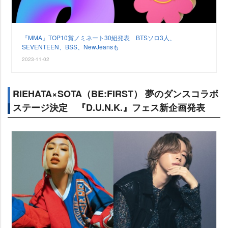
『MMA』TOP10賞ノミネート30組発表 BTSソロ3人、
SEVENTEEN、BSS、NewJeansも
2023-11-02
RIEHATA×SOTA（BE:FIRST） 夢のダンスコラボ
ステージ決定 『D.U.N.K.』フェス新企画発表