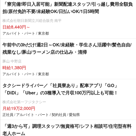
「寮完備!即日入居可能」新聞配達スタッフ/引っ越し費用全額負
担/原付免許不要/未経験OK/日払いOK/1日5時間
株式会社朝日新聞立川総合販売 南平
日給8,440円～
アルバイト・パート / 東京都
午前中の3hだけ!週2日～OK/未経験・学生さん活躍中/髪色自由/
残業なし/豚山/ラーメン店の仕込み・清掃
豚山 中野店
時給1,380円
アルバイト・パート / 東京都
タクシードライバー／「社員寮あり」配車アプリ「GO」
「DiDi」「Uber」の3種導入で月収100万円以上も可能！
株式会社第一フジタクシー
月給19万2,000円
正社員 / アルバイト・パート / 契約社員 / 愛知県
「週3から可」調理スタッフ/無資格可/シフト相談可/住宅型有料
老人ホーム