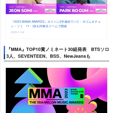
『2023 MAMA AWARDS』ホストに2年連続でパク・ボゴム＆チョ
ン・ソミ 11・28＆29東京ドームで開催
2023-11-02
『MMA』TOP10賞ノミネート30組発表 BTSソロ
3人、SEVENTEEN、BSS、NewJeansも