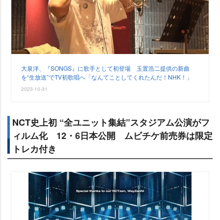
大泉洋、『SONGS』に歌手として初登場 玉置浩二提供の新曲
を“生放送”でTV初歌唱へ「なんてことしてくれたんだ！NHK！」
2023-10-31
NCT史上初 “全ユニット集結”スタジアム公演がフ
ィルム化 12・6日本公開 ムビチケ前売券は限定
トレカ付き