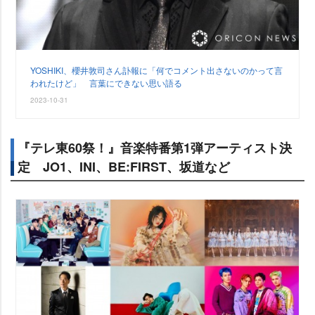
YOSHIKI、櫻井敦司さん訃報に「何でコメント出さないのかって言
われたけど」 言葉にできない思い語る
2023-10-31
『テレ東60祭！』音楽特番第1弾アーティスト決
定 JO1、INI、BE:FIRST、坂道など