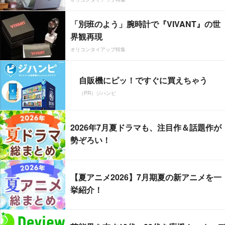
「別班のよう」腕時計で『VIVANT』の世
界観再現
オリコンタイアップ特集
自販機にピッ！ですぐに買えちゃう
（PR）ジハンピ
2026年7月夏ドラマも、注目作＆話題作が
勢ぞろい！
【夏アニメ2026】7月期夏の新アニメを一
挙紹介！