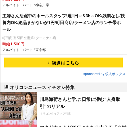
アルバイト・パート / 神奈川県
主婦さん活躍中のホールスタッフ!週1日～&3h～OK/残業なし/扶
養内OK/絶品まかないが1円/町田商店/ラーメン店のランチ帯ホ
ール
町田商店 羽田空港第1ターミナル店
時給1,500円
アルバイト・パート / 東京都
続きはこちら
sponsored by 求人ボックス
オリコンニュース イチオシ特集
川島海荷さんと学ぶ 日常に潜む“人身取
引”のリアル
オリコンタイアップ特集