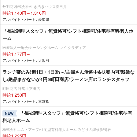
丹羽商 株式会社/生き活きハウス春日井
時給1,140円～1,310円
アルバイト・パート / 愛知県
「福祉調理スタッフ」無資格可/シフト相談可/住宅型有料老人ホ
ーム
医療法人一亀会/ナーシングホーム レイ クラディア
時給1,177円～
アルバイト・パート / 大阪府
ランチ帯のみ!週1日・1日3h～/主婦さん活躍中&扶養内可/残業な
し/絶品まかないが1円!/町田商店/ラーメン店のランチスタッフ
町田商店 練馬土支田店
時給1,250円
アルバイト・パート / 東京都
「福祉調理スタッフ」無資格可/シフト相談可/住宅型有
NEW
料老人ホーム
株式会社エム・アップ/住宅型有料老人ホーム みどりの郷横浜鴨居
時給1,225円