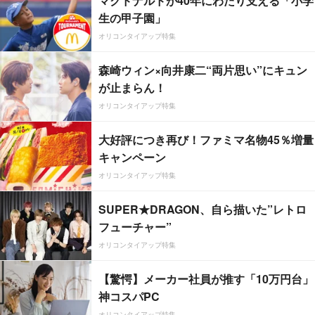
マクドナルドが40年にわたり支える「小学
生の甲子園」
オリコンタイアップ特集
森崎ウィン×向井康二“両片思い”にキュン
が止まらん！
オリコンタイアップ特集
大好評につき再び！ファミマ名物45％増量
キャンペーン
オリコンタイアップ特集
SUPER★DRAGON、自ら描いた”レトロ
フューチャー”
オリコンタイアップ特集
【驚愕】メーカー社員が推す「10万円台」
神コスパPC
オリコンタイアップ特集