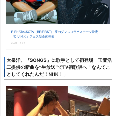
RIEHATA×SOTA（BE:FIRST） 夢のダンスコラボステージ決定
『D.U.N.K.』フェス新企画発表
2023-11-01
大泉洋、『SONGS』に歌手として初登場 玉置浩
二提供の新曲を“生放送”でTV初歌唱へ「なんてこ
としてくれたんだ！NHK！」