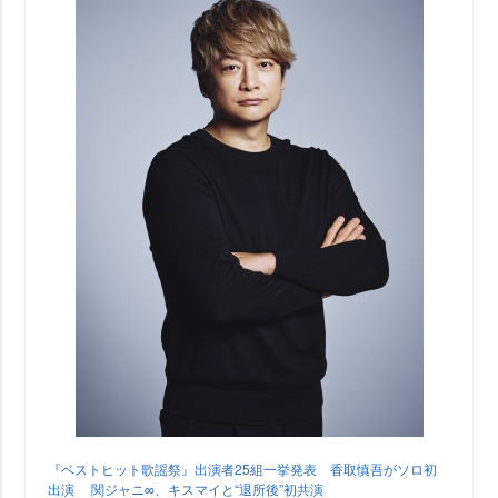
『ベストヒット歌謡祭』出演者25組一挙発表 香取慎吾がソロ初
出演 関ジャニ∞、キスマイと“退所後”初共演