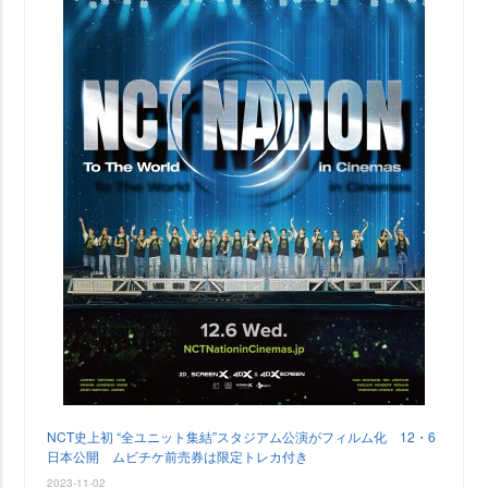
NCT史上初 “全ユニット集結”スタジアム公演がフィルム化 12・6
日本公開 ムビチケ前売券は限定トレカ付き
2023-11-02