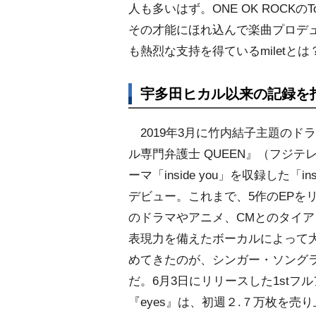
人も多いはず。ONE OK ROCKのToru
その才能にほれ込んで楽曲プロデ
も熱烈な支持を得ているmiletとは
宇多田ヒカル以来の記録を打
2019年3月に竹内結子主題のド
ル専門弁護士 QUEEN』（フジテ
ーマ「inside you」を収録した「insi
デビュー。これまで、5作のEPを
のドラマやアニメ、CMとのタイ
表現力を備えたボーカルによって
めてきたのが、シンガー・ソングライ
だ。6月3日にリリースした1stフ
『eyes』は、初週２.７万枚を売り