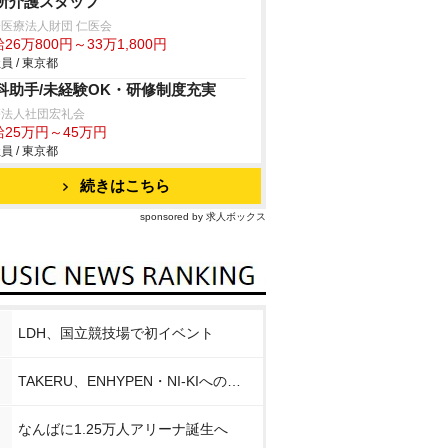
所介護スタッフ
医療法人財団 仁医会
26万800円～33万1,800円
員 / 東京都
科助手/未経験OK・研修制度充実
療法人社団宏礼会
給25万円～45万円
員 / 東京都
続きはこちら
sponsored by 求人ボックス
LDH、国立競技場で初イベント
TAKERU、ENHYPEN・NI-KIへの思い
なんばに1.25万人アリーナ誕生へ