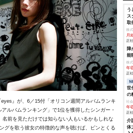
う
ス
取
株
月
正社
障
能
株
年収
正社
N
世
の
eyes』が、6／15付「オリコン週間アルバムランキ
る
社会
年収
ルアルバムランキング」で1位を獲得したシンガー・
正社
イ）。名前を見ただけでは知らない人もいるかもしれな
介
体
ソングを歌う彼女の特徴的な声を聴けば、ピンとくる