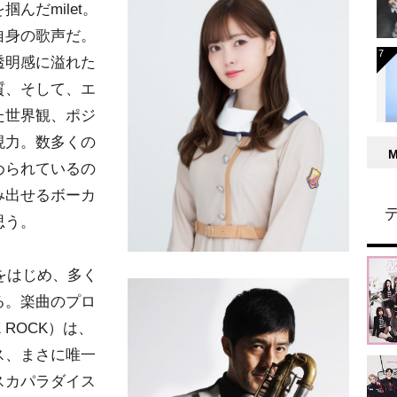
んだmilet。
自身の歌声だ。
透明感に溢れた
質、そして、エ
た世界観、ポジ
現力。数多くの
められているの
み出せるボーカ
思う。
祐をはじめ、多く
る。楽曲のプロ
 ROCK）は、
ス、まさに唯一
スカパラダイス