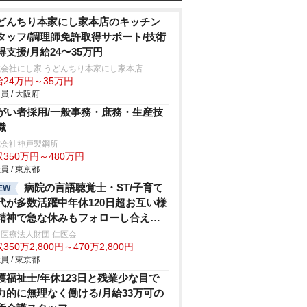
どんちり本家にし家本店のキッチン
タッフ/調理師免許取得サポート/技術
得支援/月給24〜35万円
式会社にし家 うどんちり本家にし家本店
給24万円～35万円
員 / 大阪府
がい者採用/一般事務・庶務・生産技
職
式会社神戸製鋼所
350万円～480万円
員 / 東京都
病院の言語聴覚士・ST/子育て
EW
代が多数活躍中年休120日超お互い様
精神で急な休みもフォローし合え
・家庭と両立しやすい職場
医療法人財団 仁医会
350万2,800円～470万2,800円
員 / 東京都
護福祉士/年休123日と残業少な目で
力的に無理なく働ける/月給33万可の