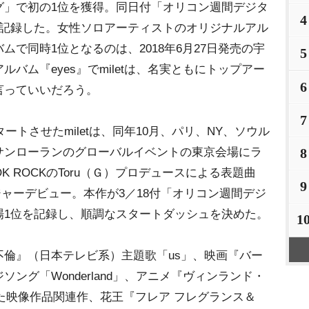
グ」で初の1位を獲得。同日付「オリコン週間デジタ
4
を記録した。女性ソロアーティストのオリジナルアル
で同時1位となるのは、2018年6月27日発売の宇
5
バム『eyes』でmiletは、名実ともにトップアー
6
言っていいだろう。
7
ートさせたmiletは、同年10月、パリ、NY、ソウル
サンローランのグローバルイベントの東京会場にラ
8
OK ROCKのToru（Ｇ）プロデュースによる表題曲
9
Pでメジャーデビュー。本作が3／18付「オリコン週間デジ
場1位を記録し、順調なスタートダッシュを決めた。
1
倫』（日本テレビ系）主題歌「us」、映画『バー
ング「Wonderland」、アニメ『ヴィンランド・
った映像作品関連作、花王『フレア フレグランス＆