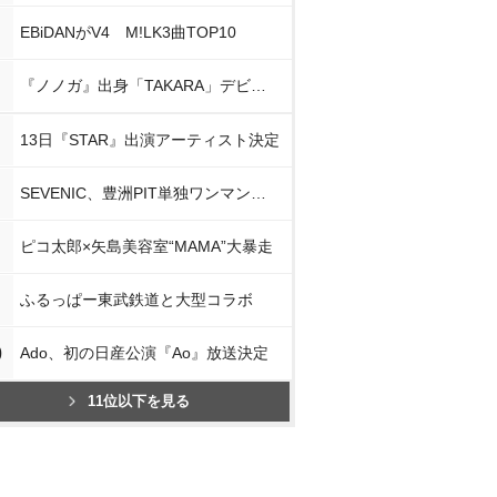
EBiDANがV4 M!LK3曲TOP10
『ノノガ』出身「TAKARA」デビュー
13日『STAR』出演アーティスト決定
SEVENIC、豊洲PIT単独ワンマン開催
ピコ太郎×矢島美容室“MAMA”大暴走
ふるっぱー東武鉄道と大型コラボ
0
Ado、初の日産公演『Ao』放送決定
11位以下を見る