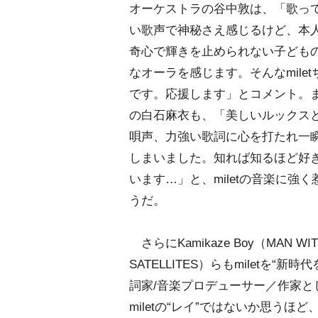
オーケストラの谷中敦は、「歌っ
い歌声で神秘さえ感じるけど、本
奇心で輝きを止められない子ども
なオーラを感じます。そんなmile
です。応援します」とコメント。ま
の白石麻衣も、「美しいルックス
唄声、力強い歌詞に心を打たれ一
しまいました。知れば知るほど好
います…」と、miletの音楽に強
うだ。
さらにKamikaze Boy（MAN WI
SATELLITES）らもmiletを
詞家/音楽プロデューサー／作家と
miletの“レイ”ではないか思う