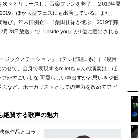
」などを次々とリリースし、音楽ファンを魅了。２019年夏
TIVAL 2019』ほか大型フェスにも出演している。また、
い夜遊び』年末恒例企画『桑田佳祐が選ぶ、2019年邦
月28日放送）で「inside you」が1位に選出される
。
ミュージックステーション』（テレビ朝日系）に4度目
歌にのせて、全身で表現するmiletちゃんの演奏は、ほ
ップがすごいよな 可愛らしい声出すかと思いきや低
並ぶなど、ボーカリストとしての魅力を改めてアピ
も絶賛する歌声の魅力
映像作品とコラ