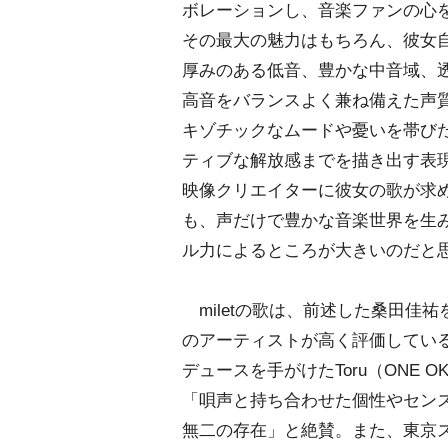
ボレーションし、音楽ファンの心を掴
その最大の魅力はもちろん、彼女
厚みのある低音、豊かな中音域、
高音をバランスよく兼ね備えた声
キゾチックなムードや憂いを帯び
ティブな解放感までを描き出す表
映像クリエイターに彼女の歌が求
も、声だけで豊かな音楽世界を生
ル力によるところが大きいのだと
miletの歌は、前述した桑田佳
のアーティストが高く評価してい
デュースを手がけたToru（ONE OK
「唄声と持ち合わせた個性やセン
無二の存在」と絶賛。また、東京