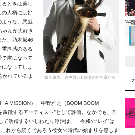
てるときは美し
人の人柄には好
のような、悪戯
tちゃんが大好き
た、乃木坂46
と重厚感のある
瞬で虜になって
きになってしま
く惹かれているよ
白石麻衣、谷中敦らも絶賛の声を寄せる
TH A MISSION）、中野雅之（BOOM BOOM
“新時代を象徴するアーティスト”として評価。なかでも、作
して活躍するいしわたり淳治は、「令和の“レイ”は
ほど、これから続くであろう彼女の時代の始まりを感じま