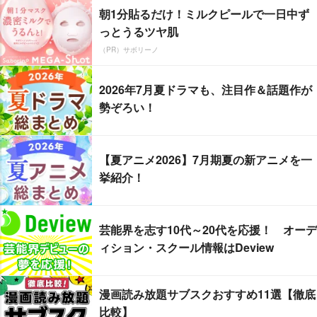
朝1分貼るだけ！ミルクピールで一日中ず
っとうるツヤ肌
（PR）サボリーノ
2026年7月夏ドラマも、注目作＆話題作が
勢ぞろい！
【夏アニメ2026】7月期夏の新アニメを一
挙紹介！
芸能界を志す10代～20代を応援！ オーデ
ィション・スクール情報はDeview
漫画読み放題サブスクおすすめ11選【徹底
比較】