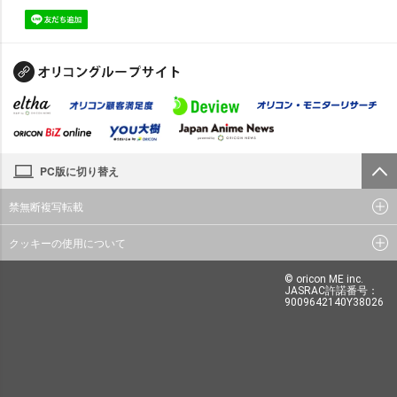
PC版に切り替え
禁無断複写転載
クッキーの使用について
© oricon ME inc.
JASRAC許諾番号：
9009642140Y38026