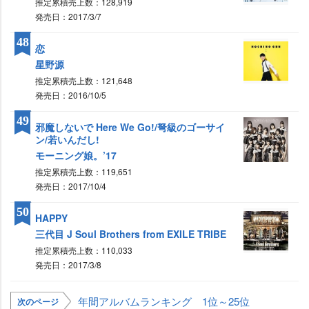
推定累積売上数：128,919
発売日：2017/3/7
48
恋
星野源
推定累積売上数：121,648
発売日：2016/10/5
49
邪魔しないで Here We Go!/弩級のゴーサイ
ン/若いんだし!
モーニング娘。’17
推定累積売上数：119,651
発売日：2017/10/4
50
HAPPY
三代目 J Soul Brothers from EXILE TRIBE
推定累積売上数：110,033
発売日：2017/3/8
年間アルバムランキング 1位～25位
次のページ