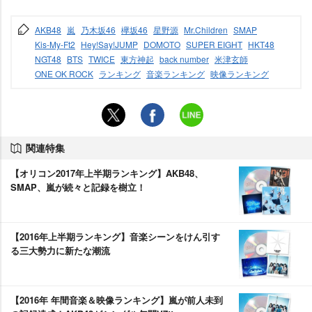
AKB48
嵐
乃木坂46
欅坂46
星野源
Mr.Children
SMAP
Kis-My-Ft2
Hey!Say!JUMP
DOMOTO
SUPER EIGHT
HKT48
NGT48
BTS
TWICE
東方神起
back number
米津玄師
ONE OK ROCK
ランキング
音楽ランキング
映像ランキング
関連特集
【オリコン2017年上半期ランキング】AKB48、
SMAP、嵐が続々と記録を樹立！
【2016年上半期ランキング】音楽シーンをけん引す
る三大勢力に新たな潮流
【2016年 年間音楽＆映像ランキング】嵐が前人未到