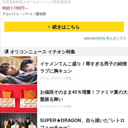
住宅型有料老人ホームナーシング笑和竜泉寺
時給1,150円～
アルバイト・パート / 愛知県
続きはこちら
sponsored by 求人ボックス
オリコンニュース イチオシ特集
イケメンてんこ盛り！尊すぎる男子の純情
ラブに胸キュン
オリコンタイアップ特集
お値段そのまま45％増量！ファミマ夏の大
盤振る舞い
オリコンタイアップ特集
SUPER★DRAGON、自ら描いた”レトロ
フューチャー”