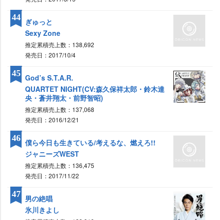
44
ぎゅっと
Sexy Zone
推定累積売上数：138,692
発売日：2017/10/4
45
God’s S.T.A.R.
QUARTET NIGHT(CV:森久保祥太郎・鈴木達
央・蒼井翔太・前野智昭)
推定累積売上数：137,068
発売日：2016/12/21
46
僕ら今日も生きている/考えるな、燃えろ!!
ジャニーズWEST
推定累積売上数：136,475
発売日：2017/11/22
47
男の絶唱
氷川きよし