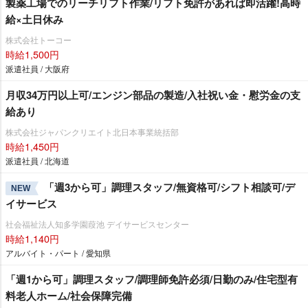
製薬工場でのリーチリフト作業/リフト免許があれば即活躍!高時
給×土日休み
株式会社トーコー
時給1,500円
派遣社員 / 大阪府
月収34万円以上可/エンジン部品の製造/入社祝い金・慰労金の支
給あり
株式会社ジャパンクリエイト北日本事業統括部
時給1,450円
派遣社員 / 北海道
「週3から可」調理スタッフ/無資格可/シフト相談可/デ
NEW
イサービス
社会福祉法人知多学園葭池 デイサービスセンター
時給1,140円
アルバイト・パート / 愛知県
「週1から可」調理スタッフ/調理師免許必須/日勤のみ/住宅型有
料老人ホーム/社会保障完備