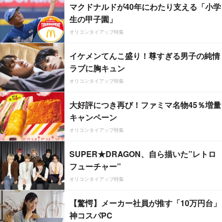
マクドナルドが40年にわたり支える「小学
生の甲子園」
オリコンタイアップ特集
イケメンてんこ盛り！尊すぎる男子の純情
ラブに胸キュン
オリコンタイアップ特集
大好評につき再び！ファミマ名物45％増量
キャンペーン
オリコンタイアップ特集
SUPER★DRAGON、自ら描いた”レトロ
フューチャー”
オリコンタイアップ特集
【驚愕】メーカー社員が推す「10万円台」
神コスパPC