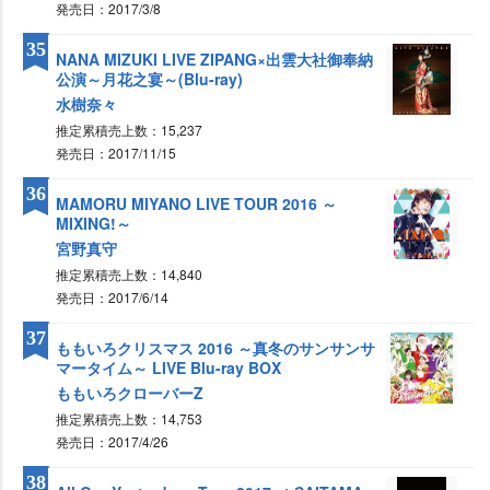
発売日：2017/3/8
35
NANA MIZUKI LIVE ZIPANG×出雲大社御奉納
公演～月花之宴～(Blu-ray)
水樹奈々
推定累積売上数：15,237
発売日：2017/11/15
36
MAMORU MIYANO LIVE TOUR 2016 ～
MIXING!～
宮野真守
推定累積売上数：14,840
発売日：2017/6/14
37
ももいろクリスマス 2016 ～真冬のサンサンサ
マータイム～ LIVE Blu-ray BOX
ももいろクローバーZ
推定累積売上数：14,753
発売日：2017/4/26
38