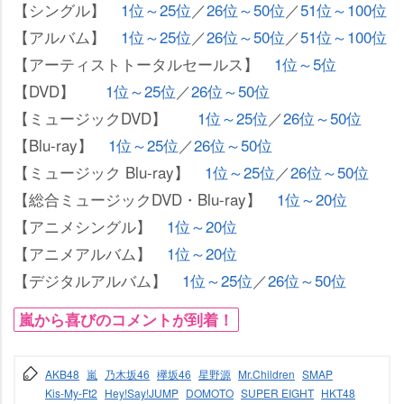
【シングル】
1位～25位
／
26位～50位
／
51位～100位
【アルバム】
1位～25位
／
26位～50位
／
51位～100位
【アーティストトータルセールス】
1位～5位
【DVD】
1位～25位
／
26位～50位
【ミュージックDVD】
1位～25位
／
26位～50位
【Blu-ray】
1位～25位
／
26位～50位
【ミュージック Blu-ray】
1位～25位
／
26位～50位
【総合ミュージックDVD・Blu-ray】
1位～20位
【アニメシングル】
1位～20位
【アニメアルバム】
1位～20位
【デジタルアルバム】
1位～25位
／
26位～50位
嵐から喜びのコメントが到着！
AKB48
嵐
乃木坂46
欅坂46
星野源
Mr.Children
SMAP
Kis-My-Ft2
Hey!Say!JUMP
DOMOTO
SUPER EIGHT
HKT48