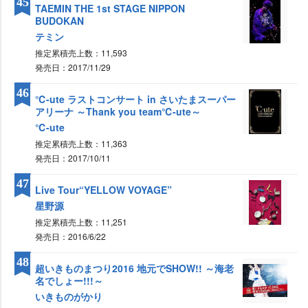
45
TAEMIN THE 1st STAGE NIPPON
BUDOKAN
テミン
推定累積売上数：11,593
発売日：2017/11/29
46
℃-ute ラストコンサート in さいたまスーパー
アリーナ ～Thank you team℃-ute～
℃-ute
推定累積売上数：11,363
発売日：2017/10/11
47
Live Tour“YELLOW VOYAGE”
星野源
推定累積売上数：11,251
発売日：2016/6/22
48
超いきものまつり2016 地元でSHOW!! ～海老
名でしょー!!!～
いきものがかり