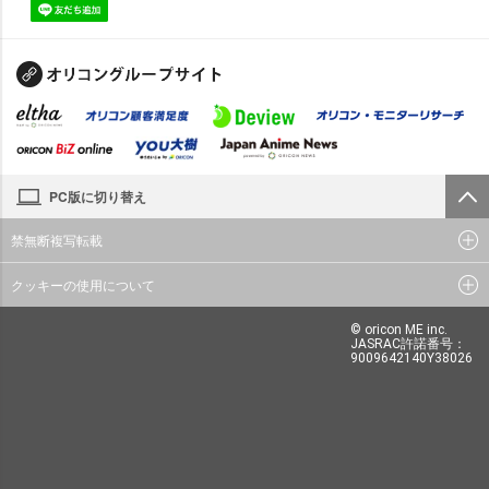
PC版に切り替え
禁無断複写転載
クッキーの使用について
© oricon ME inc.
JASRAC許諾番号：
9009642140Y38026