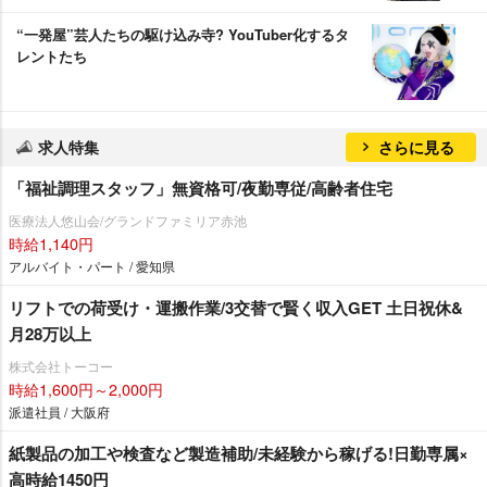
“一発屋”芸人たちの駆け込み寺? YouTuber化するタ
レントたち
求人特集
さらに見る
「福祉調理スタッフ」無資格可/夜勤専従/高齢者住宅
医療法人悠山会/グランドファミリア赤池
時給1,140円
アルバイト・パート / 愛知県
リフトでの荷受け・運搬作業/3交替で賢く収入GET 土日祝休&
月28万以上
株式会社トーコー
時給1,600円～2,000円
派遣社員 / 大阪府
紙製品の加工や検査など製造補助/未経験から稼げる!日勤専属×
高時給1450円