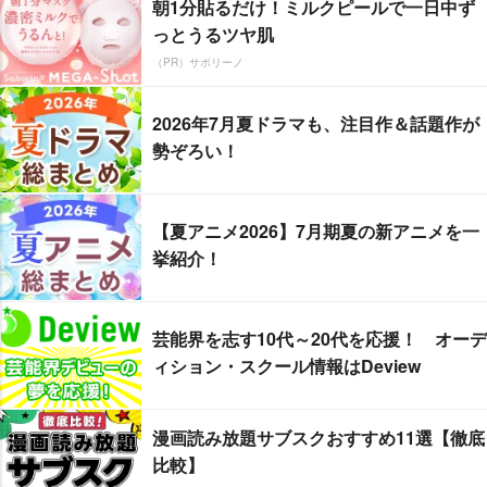
朝1分貼るだけ！ミルクピールで一日中ず
っとうるツヤ肌
（PR）サボリーノ
2026年7月夏ドラマも、注目作＆話題作が
勢ぞろい！
【夏アニメ2026】7月期夏の新アニメを一
挙紹介！
芸能界を志す10代～20代を応援！ オーデ
ィション・スクール情報はDeview
漫画読み放題サブスクおすすめ11選【徹底
比較】