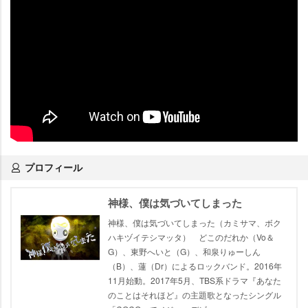
プロフィール
神様、僕は気づいてしまった
神様、僕は気づいてしまった（カミサマ、ボク
ハキヅイテシマッタ） どこのだれか（Vo＆
G）、東野へいと（G）、和泉りゅーしん
（B）、蓮（Dr）によるロックバンド。2016年
11月始動。2017年5月、TBS系ドラマ『あなた
のことはそれほど』の主題歌となったシングル