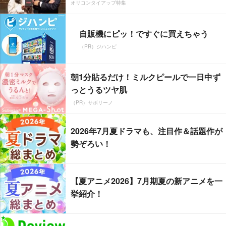
オリコンタイアップ特集
自販機にピッ！ですぐに買えちゃう
（PR）ジハンピ
朝1分貼るだけ！ミルクピールで一日中ず
っとうるツヤ肌
（PR）サボリーノ
2026年7月夏ドラマも、注目作＆話題作が
勢ぞろい！
【夏アニメ2026】7月期夏の新アニメを一
挙紹介！