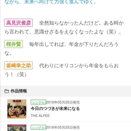
ながら、未来へ向けて力強く進んでゆく。
全然知らなかったんだけど。ある時か
高見沢俊彦
ら言われて、意識せざるをえなくなったよな（笑）。
毎年出してれば、年金が下りたんだろう
桜井賢
な。
代わりにオリコンから年金をもらお
坂崎幸之助
う！（笑）
作品情報
2016年05月25日発売
シングル
今日のつづきが未来になる
THE ALFEE
2016年05月25日発売
シングル