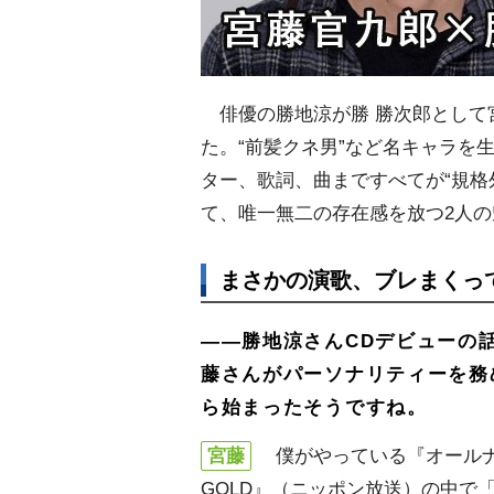
俳優の勝地涼が勝 勝次郎として
た。“前髪クネ男”など名キャラを
ター、歌詞、曲まですべてが“規格
て、唯一無二の存在感を放つ2人
まさかの演歌、ブレまくっ
――勝地涼さんCDデビューの
藤さんがパーソナリティーを務
ら始まったそうですね。
宮藤
僕がやっている『オール
GOLD』（ニッポン放送）の中で