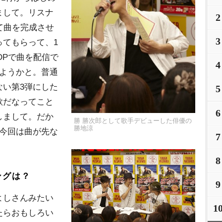
まして。リスナ
2
て曲を完成させ
3
ってもらって、1
OPで曲を配信で
4
しようかと。普通
ない第3弾にした
5
歌だなってこと
6
しまして。だか
勝 勝次郎として歌手デビューした俳優の
勝地涼
、今回は曲が先な
7
8
ングは？
9
よしさんみたい
1
たらおもしろい