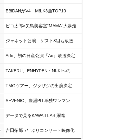
EBiDANがV4 M!LK3曲TOP10
ピコ太郎×矢島美容室“MAMA”大暴走
ジャネット公演 ゲスト3組も放送
Ado、初の日産公演『Ao』放送決定
TAKERU、ENHYPEN・NI-KIへの思い
TMGツアー、ジグザグの出演決定
SEVENIC、豊洲PIT単独ワンマン開催
データで見るKAWAII LAB.躍進
0
吉田拓郎 7年ぶりコンサート映像化