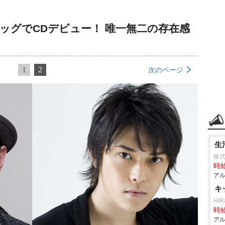
ッグでCDデビュー！ 唯一無二の存在感
1
2
次のページ
生
株
時給
アル
キ
HI
時給
アル