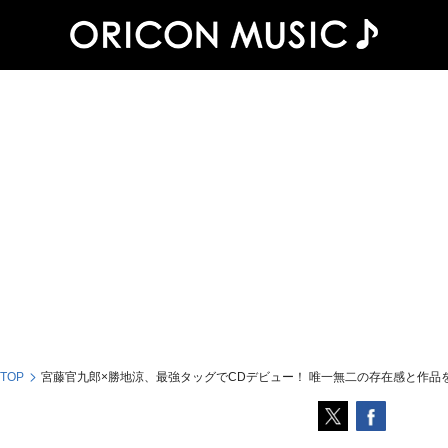
 TOP
宮藤官九郎×勝地涼、最強タッグでCDデビュー！ 唯一無二の存在感と作品