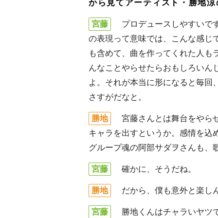
から見てアーティスト・勝地涼
宮藤
プロデュースしやすいです
の表現って意味では、こんな感じ
も含めて、曲を作ってくれた人も
んなことやらせたらおもしろいん
よ。それが本当に形になると毎回
さすがだなと。
勝地
宮藤さんとは舞台をやらせ
キャラを出すというか。感情を込
グループ魂の阿部サダヲさんも、
宮藤
確かに、そうだね。
勝地
だから、僕も意外と楽しん
宮藤
勝地くんはチャラいヤツで