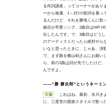
る作詞講座」ってコーナーがあり
ーから毎週、1～2行の歌詞を募っ
るんだけど、それを勝地くんに歌
曲目が卒業ソング、2曲目はHIP H
出したんです。で、3曲目はどう
のアーティストだったら絶対やら
いなと思ったときに、じゃあ、演
で、まず曲を横山剣さんにお願い
ら、前の2曲は詞が先でしたけど
んですよ。
――“勝 勝次郎”というネーミ
宮藤
これはね、最初、氷川き
に、三度笠の股旅スタイルで歌っ