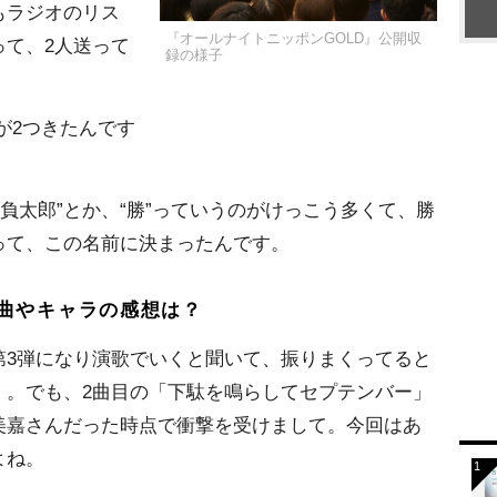
もラジオのリス
『オールナイトニッポンGOLD』公開収
って、2人送って
録の様子
が2つきたんです
負太郎”とか、“勝”っていうのがけっこう多くて、勝
って、この名前に決まったんです。
曲やキャラの感想は？
3弾になり演歌でいくと聞いて、振りまくってると
）。でも、2曲目の「下駄を鳴らしてセプテンバー」
美嘉さんだった時点で衝撃を受けまして。今回はあ
よね。