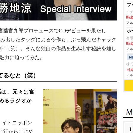
フ
イ
時給
アル
宮藤官九郎プロデュースでCDデビューを果たし
ホ
有
生み出したタッグによる今作も、ぶっ飛んだキャラク
時給
外”（笑）。そんな独自の作品を生み出す秘訣を通し
アル
の魅力に迫ってみた。
N
株
日給
てるなと（笑）
アル
話は、元々は宮
めるラジオか
ナイトニッポン
1
「1行からはじめ