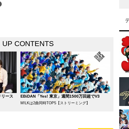
K UP CONTENTS
リリース
EBiDAN「Yes! 東京」週間1500万回超でV3
M!LKは2曲同時TOP5【ストリーミング】