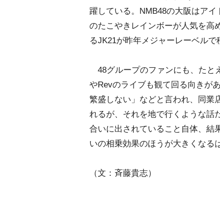
躍している。NMB48の大阪はアイ
のたこやきレインボーが人気を高めて
るJK21が昨年メジャーレーベル
48グループのファンにも、たとえば
Revのライブも観て回る向きが
繁盛しない」などと言われ、同業
れるが、それを地で行くような話だ。
合いに出されていること自体、結
いの相乗効果のほうが大きくなる
（文：斉藤貴志）