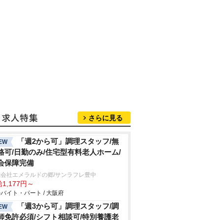
さらに見る
「週2から可」調理スタッフ/無
EW
格可/日勤のみ/住宅型有料老人ホーム/
会保障完備
式会社エメラルドの郷/サンラフレ豊中
1,177円～
バイト・パート / 大阪府
「週3から可」調理スタッフ/調
EW
師免許必須/シフト相談可/特別養護老