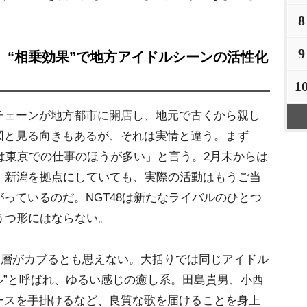
8
9
、“相乗効果”で地方アイドルシーンの活性化
1
ェーンが地方都市に開店し、地元で古くから親し
図と見る向きもあるが、それは実情と違う。まず
「今は東京での仕事のほうが多い」と言う。2月末からは
。新潟を拠点にしていても、実際の活動はもうご当
っているのだ。NGT48は新たなライバルのひとつ
うつ形にはならない。
8で客層がカブるとも思えない。大括りでは同じアイドル
イドル”と呼ばれ、ゆるい感じの癒し系。田島貴男、小西
ースを手掛けるなど、良質な歌を届けることを身上