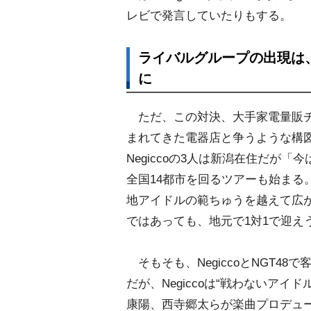
レビで発言していたりもする。
ライバルグループの出現は
に
ただ、この対決、大手家電量販チ
まれてきた電器店と争うような構
Negiccoの3人は新潟在住だが
全国14都市を回るツアーも始まる
地アイドルの範ちゅうを越えて広が
ではあっても、地元で1対1で迎え
そもそも、NegiccoとNGT4
だが、Negiccoは“戦わないア
康陽、西寺郷太らが楽曲プロデュ