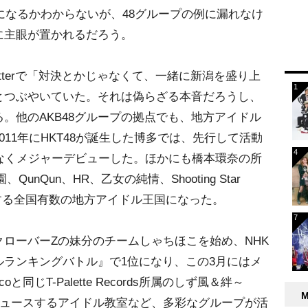
線になるかわからないが、48グループの例に漏れなけ
に主眼が置かれるだろう。
Twitterで「対決とかじゃなくて、一緒に新潟を盛り上
とつぶやいていた。それは偽らざる本音だろうし、
。他のAKB48グループの拠点でも、地方アイドル
11年にHKT48が誕生した博多では、先行して活動
となくメジャーデビューした。ほかにも橋本環奈の所
園、QunQun、HR、乙女の純情、Shooting Star
割拠する全国有数の地方アイドル王国になった。
クローバーZの妹分のチームしゃちほこを始め、NHK
ランキングバトル』で1位になり、この3月にはメ
と同じT-Palette Records所属のしず風＆絆～
ロデュースするアイドル教室など、多彩なグループが活