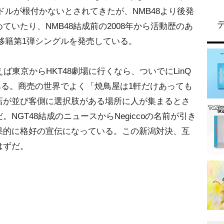
ドルが根付かないとされてきたが、NMB48より後発
いたり、NMB48結成前の2008年から活動歴のあ
で移籍第1弾シングルを発売している。
東京からHKT48劇場に行くなら、ついでにLinQ
ある。商売の世界でよく「焼鳥屋は1軒だけあっても
店が並び客側に選択肢がある場所に人が集まるとさ
NGT48結成のニュースからNegiccoの名前が引き
果的に格好の宣伝になっている。この新潟対決、互
はずだ。