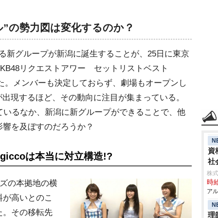
ドル”の勢力図は変化するのか？
なる新グループが新潟に誕生することが、25日に東京
KB48リクエストアワー セットリストベスト
された。メンバーも決定しておらず、劇場もオープンし
erが出現するほど、その動向に注目が集まっている。
ているなか、新潟に新グループができることで、他
影響を及ぼすのだろうか？
N
資
giccoは本当に対立構造!?
社
株
ーズの本拠地の横
時給
アル
料が高いとのこ
N
た。その移転先
理