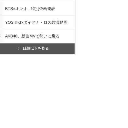
BTS×オレオ、特別企画発表
YOSHIKI×ダイアナ・ロス共演動画
0
AKB48、新曲MVで勢いに乗る
11位以下を見る