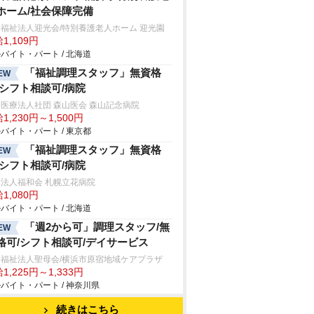
ホーム/社会保障完備
福祉法人迎光会/特別養護老人ホーム 迎光園
1,109円
バイト・パート / 北海道
「福祉調理スタッフ」無資格
EW
/シフト相談可/病院
医療法人社団 森山医会 森山記念病院
1,230円～1,500円
バイト・パート / 東京都
「福祉調理スタッフ」無資格
EW
/シフト相談可/病院
法人福和会 札幌立花病院
1,080円
バイト・パート / 北海道
「週2から可」調理スタッフ/無
EW
格可/シフト相談可/デイサービス
会福祉法人聖母会/横浜市原宿地域ケアプラザ
1,225円～1,333円
バイト・パート / 神奈川県
続きはこちら