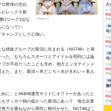
人
プロ野球の空白
社会
ルビレックス新
時給
Negicco
員数Jリーグ1位な
アル
N
ムになってい
可
イチャンズとして心強い。
社会
時給
アル
たな姉妹グループが新潟に生まれる（NGT48）と発
N
かった。もちろんスポーツとアイドルを同列には論
可
ープが不在だったことも含め、地方エンタテインメ
医療
時給
思えた。また、新潟＝米どころ＝水がきれい＝美人
アル
N
資
社
に」とAKB48運営サイドにオファーがあったと
時給
スもサッカー熱の低かった新潟にあって、地元企業
アル
努力を重ねながら県民に根付かせた。NGT48はこ