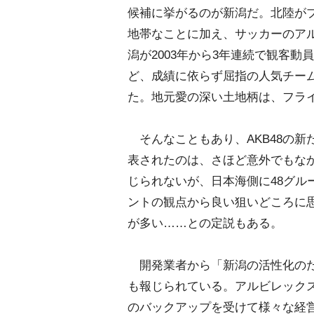
候補に挙がるのが新潟だ。北陸が
地帯なことに加え、サッカーのア
潟が2003年から3年連続で観客動
ど、成績に依らず屈指の人気チー
た。地元愛の深い土地柄は、フラ
そんなこともあり、AKB48の新
表されたのは、さほど意外でもな
じられないが、日本海側に48グル
ントの観点から良い狙いどころに
が多い……との定説もある。
開発業者から「新潟の活性化のため
も報じられている。アルビレック
のバックアップを受けて様々な経営