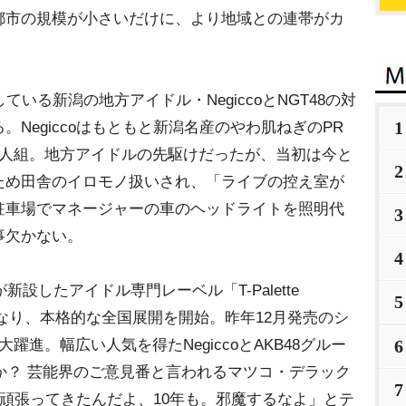
都市の規模が小さいだけに、より地域との連帯がカ
いる新潟の地方アイドル・NegiccoとNGT48の対
1
Negiccoはもともと新潟名産のやわ肌ねぎのPR
3人組。地方アイドルの先駆けだったが、当初は今と
2
ため田舎のイロモノ扱いされ、「ライブの控え室が
駐車場でマネージャーの車のヘッドライトを照明代
3
事欠かない。
4
設したアイドル専門レーベル「T-Palette
5
トとなり、本格的な全国展開を開始。昨年12月発売のシ
進。幅広い人気を得たNegiccoとAKB48グルー
6
のか？ 芸能界のご意見番と言われるマツコ・デラック
7
よ。頑張ってきたんだよ、10年も。邪魔するなよ」とテ