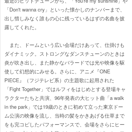
最近のヒットチューンから、「You're my sunshine」
「Don't wanna cry」といった懐かしのナンバーまで、
出し惜しみなく誰もの心に残っているはずの名曲を披
露してくれた。
また、ドームという広い会場だけあって、仕掛けも
ダイナミック。ストロングなダンスチューンのときは
炎が吹き出し、また静かなバラードでは光や映像を駆
使して幻想的にみせる。さらに、アニメ『ONE
PIECE』（フジテレビ系）の主題歌に起用された
「Fight Together」ではルフィをはじめとする登場キャ
ラクターたちと共演、96年発表の大ヒット曲「a walk
in the park」では19歳のときに初めて立った東京ドー
ム公演の映像を流し、当時の髪をかきあげる仕草まで
をも完コピしたパフォーマンスで、会場をさらにヒー