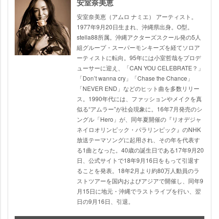
安室奈美恵
安室奈美恵（アムロ ナミエ） アーティスト。
1977年9月20日生まれ、沖縄県出身。O型。
stella88所属。沖縄アクターズスクール発の5人
組グループ・スーパーモンキーズを経てソロア
ーティストに転向。95年には小室哲哉をプロデ
ューサーに迎え、「CAN YOU CELEBRATE？」
「Don’t wanna cry」「Chase the Chance」
「NEVER END」などのヒット曲を多数リリー
ス。1990年代には、ファッションやメイクを真
似る“アムラー”が社会現象に。16年7月発売のシ
ングル「Hero」が、同年夏開催の『リオデジャ
ネイロオリンピック・パラリンピック』のNHK
放送テーマソングに起用され、その年を代表す
る1曲となった。40歳の誕生日である17年9月20
日、公式サイトで18年9月16日をもって引退す
ることを発表。18年2月より約80万人動員のラ
ストツアーを国内およびアジアで開催し、同年9
月15日に地元・沖縄でラストライブを行い、翌
日の9月16日、引退。