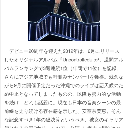
デビュー20周年を迎えた2012年は、6月にリリース
したオリジナルアルバム『Uncontrolled』が、週間アル
バムランキングで3週連続1位（年間で11位）を記録、
さらにアジア地域でも軒並みナンバー1を獲得。残念な
がら9月に開催予定だった沖縄でのライブは悪天候のた
め中止となってしまったものの、以降も勢力的な活動
を続け、どれも話題に。現在も日本の音楽シーンの最
前線を走り続ける存在感を示した、安室奈美恵。そん
な記念すべき1年の総決算というべき、彼女のキャリア
初となる全国5大ドームツアー公演（※過去に開催され