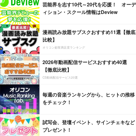
芸能界を志す10代～20代を応援！ オーデ
ィション・スクール情報はDeview
漫画読み放題サブスクおすすめ11選【徹底
比較】
オリコン顧客満足度ランキング
2026年動画配信サービスおすすめ40選
【徹底比較】
CS動画配信サービス20選
毎週の音楽ランキングから、ヒットの推移
をチェック！
試写会、登壇イベント、サインチェキなど
プレゼント！