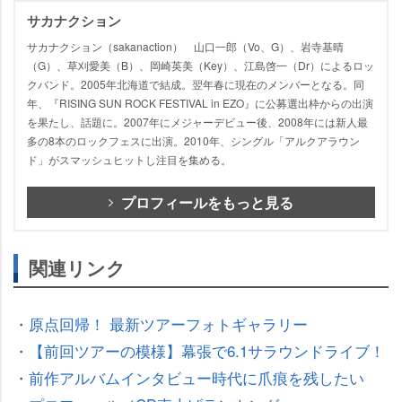
サカナクション
サカナクション（sakanaction） 山口一郎（Vo、G）、岩寺基晴
（G）、草刈愛美（B）、岡崎英美（Key）、江島啓一（Dr）によるロッ
クバンド。2005年北海道で結成。翌年春に現在のメンバーとなる。同
年、『RISING SUN ROCK FESTIVAL in EZO』に公募選出枠からの出演
を果たし、話題に。2007年にメジャーデビュー後、2008年には新人最
多の8本のロックフェスに出演。2010年、シングル「アルクアラウン
ド」がスマッシュヒットし注目を集める。
プロフィールをもっと見る
関連リンク
・
原点回帰！ 最新ツアーフォトギャラリー
・
【前回ツアーの模様】幕張で6.1サラウンドライブ！
・
前作アルバムインタビュー時代に爪痕を残したい