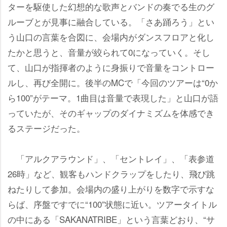
ターを駆使した幻想的な歌声とバンドの奏でる生のグ
ルーブとが見事に融合している。「さあ踊ろう」とい
う山口の言葉を合図に、会場内がダンスフロアと化し
たかと思うと、音量が絞られて0になっていく。そし
て、山口が指揮者のように身振りで音量をコントロー
ルし、再び全開に。後半のMCで「今回のツアーは“0か
ら100”がテーマ。1曲目は音量で表現した」と山口が語
っていたが、そのギャップのダイナミズムを体感でき
るステージだった。
「アルクアラウンド」、「セントレイ」、「表参道
26時」など、観客もハンドクラップをしたり、飛び跳
ねたりして参加。会場内の盛り上がりを数字で示すな
らば、序盤ですでに“100”状態に近い。ツアータイトル
の中にある「SAKANATRIBE」という言葉どおり、“サ