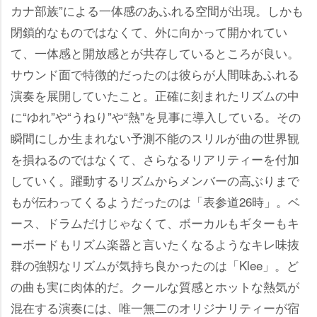
カナ部族”による一体感のあふれる空間が出現。しかも
閉鎖的なものではなくて、外に向かって開かれてい
て、一体感と開放感とが共存しているところが良い。
サウンド面で特徴的だったのは彼らが人間味あふれる
演奏を展開していたこと。正確に刻まれたリズムの中
に“ゆれ”や“うねり”や“熱”を見事に導入している。その
瞬間にしか生まれない予測不能のスリルが曲の世界観
を損ねるのではなくて、さらなるリアリティーを付加
していく。躍動するリズムからメンバーの高ぶりまで
もが伝わってくるようだったのは「表参道26時」。ベ
ース、ドラムだけじゃなくて、ボーカルもギターもキ
ーボードもリズム楽器と言いたくなるようなキレ味抜
群の強靱なリズムが気持ち良かったのは「Klee」。ど
の曲も実に肉体的だ。クールな質感とホットな熱気が
混在する演奏には、唯一無二のオリジナリティーが宿