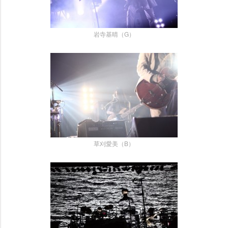
寺基晴（G）
草刈愛美（B）