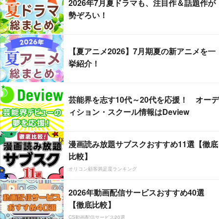
2026年7月夏ドラマも、注目作＆話題作が
勢ぞろい！
【夏アニメ2026】7月期夏の新アニメを一
挙紹介！
芸能界を志す10代～20代を応援！ オーデ
ィション・スクール情報はDeview
漫画読み放題サブスクおすすめ11選【徹底
比較】
オリコン顧客満足度ランキング
2026年動画配信サービスおすすめ40選
【徹底比較】
CS動画配信サービス20選