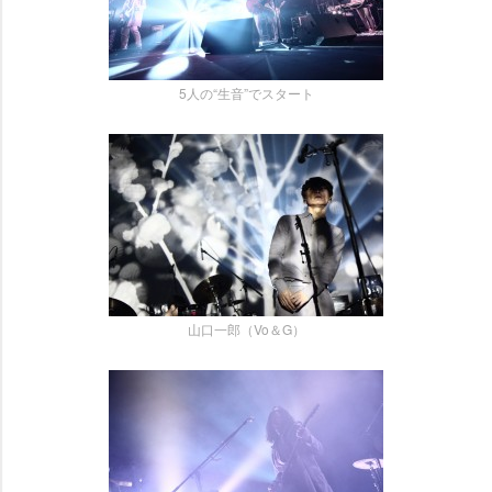
5人の“生音”でスタート
山口一郎（Vo＆G）