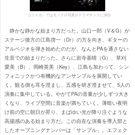
「ユリイカ」ではモノクロ写真がドラマチックに演出
静かな静かな始まり方だった。山口一郎（V＆G）が
ステージ後方の江島啓一（Dr）の方を向き、ギターの
アルペジオを弾き始めたのだが、なんとPAを通さない
生音での始まりだった。さらに岩寺基晴（G）、草刈
愛美（B）、岡崎英美（Key）、江島も加わって、シン
フォニックかつ有機的なアンサンブルを展開してい
く。観る側も耳を澄まし、五感を研ぎ澄ませて、5人の
演奏に集中している。やがてPAの音量が少しずつ大き
くなり、ライブ空間に音楽が満ちていく。薄暗い夜明
け前の空に朝日が昇り、まばゆい光が降り注ぐような
高揚感のある始まり方だ。この自在な演奏を導入部と
したオープニングナンバーは「サンプル」。エフェク