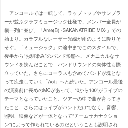
アンコールでは一転して、ラップトップやサンプラ
ーが並ぶクラブミュージック仕様で、メンバー全員が
横一列に並び、「Ame(B) -SAKANATRIBE MIX-」での
始まり。カラフルなレーザー光線が雨のように降りそ
そぐ。「ミュージック」の途中までこのスタイルで、
後半から“お馴染み”のバンド形態へ。メカニカルなサ
ウンドを挟んだことで、バンドサウンドの肉体性も際
立っていた。さらにコーラスも含めてバンドが塊とな
って疾走していく「Aoi」へと続いた。アンコール最後
の演奏前に長めのMCがあって、“0から100”がライブの
テーマとなっていたこと、ツアーの中で曲が育ってき
たこと、さらにはライブがバンドだけでなく、音響、
照明、映像などが一体となって“チームサカナクショ
ン”によって作られているのだということも説明され