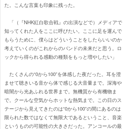
た。こんな言葉も印象に残った。
「（『NHK紅白歌合戦』の出演などで）メディアで
知ってくれた人をここに呼びたい。ここに足を運んで
もらうために、僕らはどういうことをしたらいいのか
考えていくのがこれからのバンドの未来だと思う。ロ
ックから得られる感動の種類をもっと増やしたい」
たくさんの“0から100”を体感した夜だった。耳を澄
ませて聴きいる音から体で感じる大音量まで。深海
暗闇から光あふれる世界まで。無機質から有機物ま
で。クールな空気からホットな熱気まで。この日のス
テージから見えてきたのは“0から100”の間にあるのは
限られた数ではなくて無限大であるということ、音楽
というものの可能性の大きさだった。アンコールの最