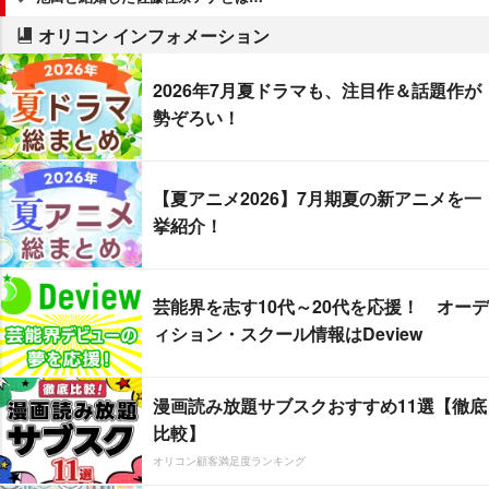
オリコン インフォメーション
2026年7月夏ドラマも、注目作＆話題作が
勢ぞろい！
【夏アニメ2026】7月期夏の新アニメを一
挙紹介！
芸能界を志す10代～20代を応援！ オーデ
ィション・スクール情報はDeview
漫画読み放題サブスクおすすめ11選【徹底
比較】
オリコン顧客満足度ランキング