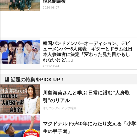
現体制最後
2026-08-07
韓国バンドメンバーオーディション、デビ
ューメンバー5人発表 ギターとドラムは日
本人参加者に決定「変わった見た目かもし
れないけど…」
2025-12-24
話題の特集をPICK UP！
川島海荷さんと学ぶ 日常に潜む“人身取
引”のリアル
オリコンタイアップ特集
マクドナルドが40年にわたり支える「小学
生の甲子園」