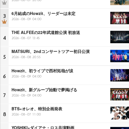
6月結成のHowzit、リーダーは未定
3
2026-08-09 04:00
THE ALFEEの22年武道館公演 初放送
4
2026-08-07 13:45
MATSURI、2ndコンサートツアー初日公演
5
2026-08-08 20:55
Howzit、初ライブで西村拓哉が涙
6
2026-08-09 04:00
Howzit、新グループ始動で夢掲げる
7
2026-08-09 04:00
BTS×オレオ、特別企画発表
8
2026-08-07 11:00
YOSHIKI×ダイアナ・ロス共演動画