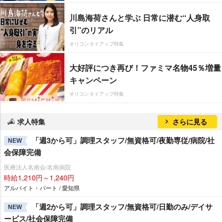
川島海荷さんと学ぶ 日常に潜む“人身取
引”のリアル
オリコンタイアップ特集
大好評につき再び！ファミマ名物45％増量
キャンペーン
オリコンタイアップ特集
求人特集
さらに見る
「週3から可」調理スタッフ/無資格可/夜勤専従/病院/社
NEW
会保障完備
医療法人名南会/名南病院
時給1,210円～1,240円
アルバイト・パート / 愛知県
「週2から可」調理スタッフ/無資格可/日勤のみ/デイサ
NEW
ービス/社会保障完備