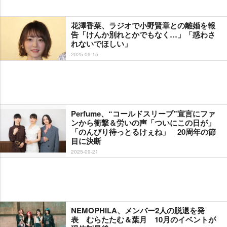
花澤香菜、ラジオで小野賢章との離婚を報
告「けんか別れとかでもなく…」「惑わさ
れないでほしい」
2025-09-15
Perfume、“コールドスリーブ”宣言にファ
ンから衝撃＆労いの声「ついにこの日が」
「のんびり待っとるけぇね」 20周年の節
目に決断
2025-09-21
NEMOPHILA、メンバー2人の脱退を発
表 むらたたむ＆葉月 10月のイベントが