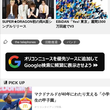
SUPER★DRAGON初の両A面シ
EBiDAN「Yes! 東京」週間1500
ングルリリース
万回超でV3
the telephones
活動進退
バンド
PICK UP
マクドナルドが40年にわたり支える「小学
生の甲子園」
オリコンタイアップ特集