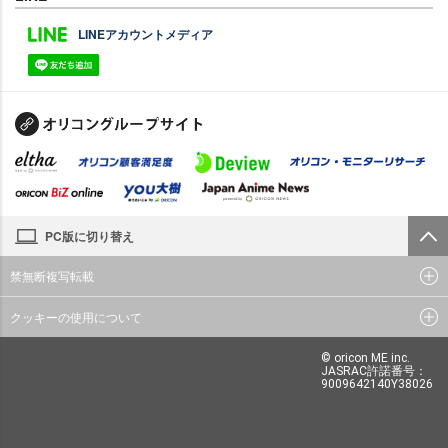
LINEアカウントメディア
PC版に切り替え
禁無断複写転載
クッキーの使用について
© oricon ME inc.
JASRAC許諾番号：
9009642140Y38026