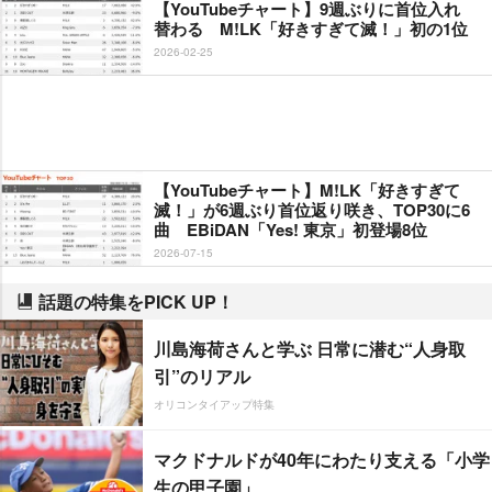
【YouTubeチャート】9週ぶりに首位入れ
替わる M!LK「好きすぎて滅！」初の1位
2026-02-25
【YouTubeチャート】M!LK「好きすぎて
滅！」が6週ぶり首位返り咲き、TOP30に6
曲 EBiDAN「Yes! 東京」初登場8位
2026-07-15
話題の特集をPICK UP！
川島海荷さんと学ぶ 日常に潜む“人身取
引”のリアル
オリコンタイアップ特集
マクドナルドが40年にわたり支える「小学
生の甲子園」