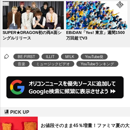
SUPER★DRAGON初の両A面シ
EBiDAN「Yes! 東京」週間1500
ングルリリース
万回超でV3
BE:FIRST
ILLIT
M!LK
YouTube発
音楽
ミュージックビデオ
YouTubeランキング
PICK UP
お値段そのまま45％増量！ファミマ夏の大