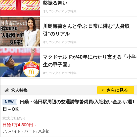
盤振る舞い
オリコンタイアップ特集
川島海荷さんと学ぶ 日常に潜む“人身取
引”のリアル
オリコンタイアップ特集
マクドナルドが40年にわたり支える「小学
生の甲子園」
オリコンタイアップ特集
求人特集
さらに見る
日勤・蒲田駅周辺の交通誘導警備員/入社祝い金あり/週1
NEW
日～OK
株式会社MSK
日給1万4,500円～
アルバイト・パート / 東京都