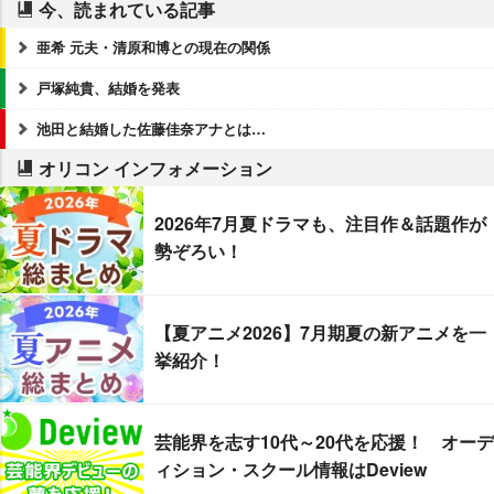
今、読まれている記事
亜希 元夫・清原和博との現在の関係
戸塚純貴、結婚を発表
池田と結婚した佐藤佳奈アナとは…
オリコン インフォメーション
2026年7月夏ドラマも、注目作＆話題作が
勢ぞろい！
【夏アニメ2026】7月期夏の新アニメを一
挙紹介！
芸能界を志す10代～20代を応援！ オーデ
ィション・スクール情報はDeview