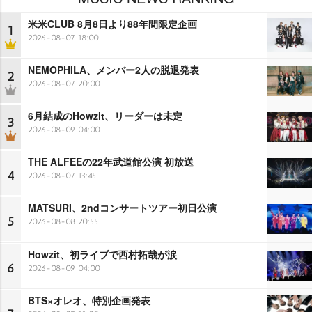
米米CLUB 8月8日より88年間限定企画
1
2026-08-07 18:00
NEMOPHILA、メンバー2人の脱退発表
2
2026-08-07 20:00
6月結成のHowzit、リーダーは未定
3
2026-08-09 04:00
THE ALFEEの22年武道館公演 初放送
4
2026-08-07 13:45
MATSURI、2ndコンサートツアー初日公演
5
2026-08-08 20:55
Howzit、初ライブで西村拓哉が涙
6
2026-08-09 04:00
BTS×オレオ、特別企画発表