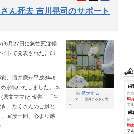
さん死去 吉川晃司のサポート
んが6月27日に急性冠症候
イトで発表された。61
家、酒井麿が平成8年6
歯
のため永眠いたしました。本
拡大する
医
(原文ママ)と報告。「生
時給
ドラマー・酒井まろさん死
去
アル
だき、たくさんのご縁と
歯
と、家族一同、心より感
国
た。
時給
アル