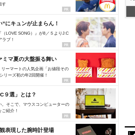
指す
い”にキュンが止まらん！
OVE SONG）』が8／５よりJ:C
アラブ！
ァミマ夏の大盤振る舞い
ミリーマートの人気企画「お値段その
、シリーズ初の年2回開催！
C９選」とは？
い。そこで、マウスコンピューターの
をご紹介！
界観表現した腕時計登場