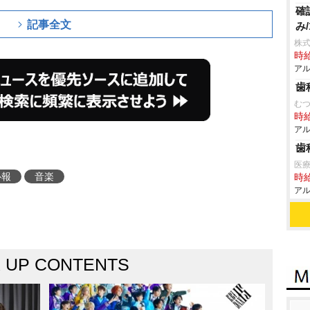
確
記事全文
み
株式
時給
アル
歯
む
時給
アル
歯
医療
訃報
音楽
時給
アル
K UP CONTENTS