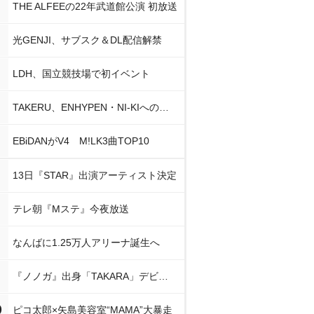
THE ALFEEの22年武道館公演 初放送
光GENJI、サブスク＆DL配信解禁
LDH、国立競技場で初イベント
TAKERU、ENHYPEN・NI-KIへの思い
EBiDANがV4 M!LK3曲TOP10
13日『STAR』出演アーティスト決定
テレ朝『Mステ』今夜放送
なんばに1.25万人アリーナ誕生へ
『ノノガ』出身「TAKARA」デビュー
0
ピコ太郎×矢島美容室“MAMA”大暴走