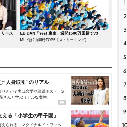
1
2
3
リリース
EBiDAN「Yes! 東京」週間1500万回超でV3
M!LKは2曲同時TOP5【ストリーミング】
4
5
6
む“人身取引”のリアル
7
ませんか？実は恋愛や悪質ホスト、S
8
海荷さんと学ぶリアルな実態。
9
支える「小学生の甲子園」
1
与えられる「マクドナルド・ワッペ