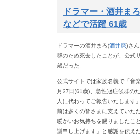
ドラマー・酒井まろ
などで活躍 61歳
ドラマーの酒井まろ(
酒井麿
)さ
群のため死去したことが、公式サ
歳だった。
公式サイトでは家族名義で「音楽
月27日(61歳)、急性冠症候群
人に代わってご報告いたします」
前は多くの皆さまに支えていた
暖かいお気持ちを賜りましたこ
謝申し上げます」と感謝を伝え