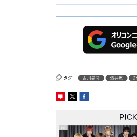
タグ
吉川晃司
酒井麿
PIC