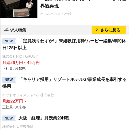
界観再現
オリコンタイアップ特集
求人特集
さらに見る
「定員残りわずか!」未経験採用枠/ムービー編集/年間休
NEW
日125日以上
株式会社RIOT GROUP
月給26万円～45万円
正社員 / 愛知県
「キャリア採用」リゾートホテルG/事業成長を牽引する
NEW
採用
ヘッドオフィスジャパン株式会社
月給22万円～
正社員 / 東京都
大阪「経理」月残業20H程
NEW
株式会社太平製作所