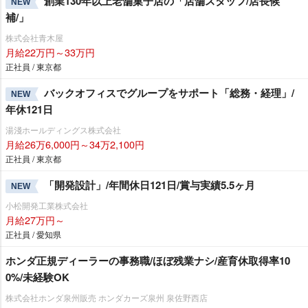
創業130年以上老舗菓子店の「店舗スタッフ/店長候
NEW
補/」
株式会社青木屋
月給22万円～33万円
正社員 / 東京都
バックオフィスでグループをサポート「総務・経理」/
NEW
年休121日
湯淺ホールディングス株式会社
月給26万6,000円～34万2,100円
正社員 / 東京都
「開発設計」/年間休日121日/賞与実績5.5ヶ月
NEW
小松開発工業株式会社
月給27万円～
正社員 / 愛知県
ホンダ正規ディーラーの事務職/ほぼ残業ナシ/産育休取得率10
0%/未経験OK
株式会社ホンダ泉州販売 ホンダカーズ泉州 泉佐野西店