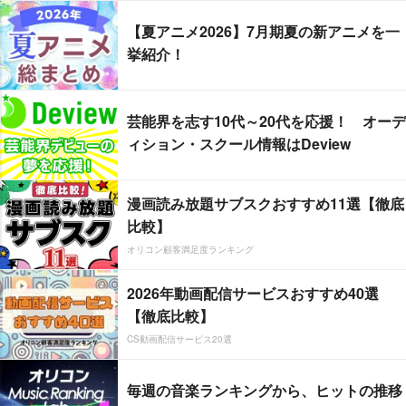
【夏アニメ2026】7月期夏の新アニメを一
挙紹介！
芸能界を志す10代～20代を応援！ オーデ
ィション・スクール情報はDeview
漫画読み放題サブスクおすすめ11選【徹底
比較】
オリコン顧客満足度ランキング
2026年動画配信サービスおすすめ40選
【徹底比較】
CS動画配信サービス20選
毎週の音楽ランキングから、ヒットの推移