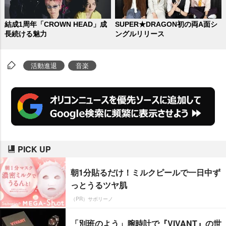
結成1周年「CROWN HEAD」成
SUPER★DRAGON初の両A面シ
長続ける魅力
ングルリリース
活動進退
音楽
PICK UP
朝1分貼るだけ！ミルクピールで一日中ず
っとうるツヤ肌
（PR）サボリーノ
「別班のよう」腕時計で『VIVANT』の世