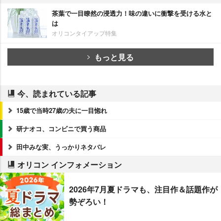
茶葉で一目瞭然の浸透力！味の違いに衝撃を受ける水と
は
オリコンタイアップ特集
もっと見る
今、読まれている記事
15歳で当時27歳の夫に一目惚れ
研ナオコ、コンビニで買う商品
田中みな実、うっかりネタバレ
オリコン インフォメーション
2026年7月夏ドラマも、注目作＆話題作が
勢ぞろい！