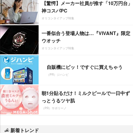
【驚愕】メーカー社員が推す「10万円台」
神コスパPC
オリコンタイアップ特集
一番似合う登場人物は…『VIVANT』限定
ウオッチ
オリコンタイアップ特集
自販機にピッ！ですぐに買えちゃう
（PR）ジハンピ
朝1分貼るだけ！ミルクピールで一日中ず
っとうるツヤ肌
（PR）サボリーノ
新着トレンド