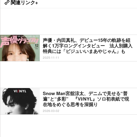
関連リンク+
声優・内田真礼、デビュー15年の軌跡を紐
解く1万字ロングインタビュー 法人別購入
特典には「ビジュいいまあやじゃん」も
2025-11-11
Snow Man宮舘涼太、デニムで見せる“普
遍”と“多彩” 『VI/NYL』ソロ初表紙で現
在地をめぐる思考を深掘り
2026-03-02