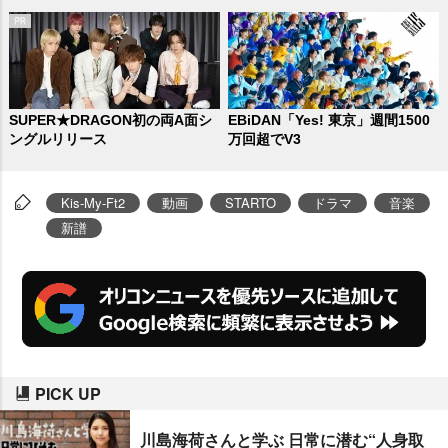
SUPER★DRAGON初の両A面シ
EBiDAN「Yes! 東京」週間1500
ングルリリース
万回超でV3
Kis-My-Ft2
動画
STARTO
ドラマ
音楽
新譜
PICK UP
川島海荷さんと学ぶ 日常に潜む“人身取