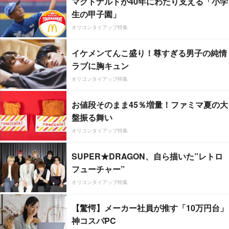
マクドナルドが40年にわたり支える「小学
生の甲子園」
オリコンタイアップ特集
イケメンてんこ盛り！尊すぎる男子の純情
ラブに胸キュン
オリコンタイアップ特集
お値段そのまま45％増量！ファミマ夏の大
盤振る舞い
オリコンタイアップ特集
SUPER★DRAGON、自ら描いた”レトロ
フューチャー”
オリコンタイアップ特集
【驚愕】メーカー社員が推す「10万円台」
神コスパPC