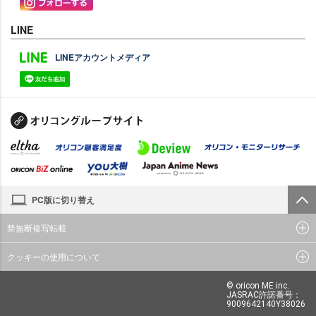
LINE
LINEアカウントメディア
PC版に切り替え
禁無断複写転載
クッキーの使用について
© oricon ME inc.
JASRAC許諾番号：
9009642140Y38026