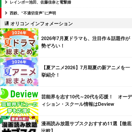
レインボー池田、佐藤佳奈と電撃婚
西鉄、“不適切音声”に声明
オリコン インフォメーション
2026年7月夏ドラマも、注目作＆話題作が
勢ぞろい！
【夏アニメ2026】7月期夏の新アニメを一
挙紹介！
芸能界を志す10代～20代を応援！ オーデ
ィション・スクール情報はDeview
漫画読み放題サブスクおすすめ11選【徹底
比較】