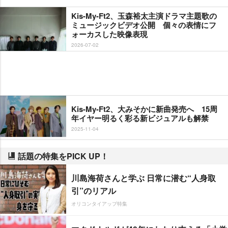
Kis-My-Ft2、玉森裕太主演ドラマ主題歌の
ミュージックビデオ公開 個々の表情にフ
ォーカスした映像表現
2026-07-02
Kis-My-Ft2、大みそかに新曲発売へ 15周
年イヤー明るく彩る新ビジュアルも解禁
2025-11-04
話題の特集をPICK UP！
川島海荷さんと学ぶ 日常に潜む“人身取
引”のリアル
オリコンタイアップ特集