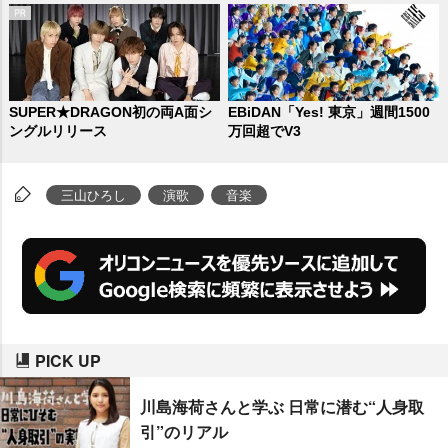
SUPER★DRAGON初の両A面シ
EBiDAN「Yes! 東京」週間1500
ングルリリース
万回超でV3
三山ひろし
演歌
音楽
PICK UP
川島海荷さんと学ぶ 日常に潜む“人身取
引”のリアル