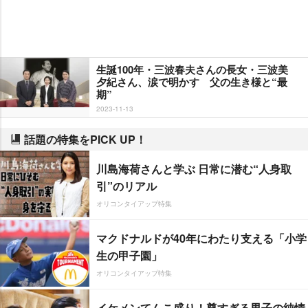
生誕100年・三波春夫さんの長女・三波美
夕紀さん、涙で明かす 父の生き様と“最
期”
2023-11-13
話題の特集をPICK UP！
川島海荷さんと学ぶ 日常に潜む“人身取
引”のリアル
オリコンタイアップ特集
マクドナルドが40年にわたり支える「小学
生の甲子園」
オリコンタイアップ特集
イケメンてんこ盛り！尊すぎる男子の純情