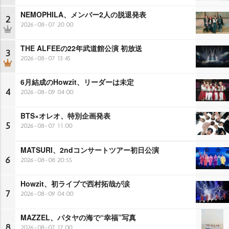
NEMOPHILA、メンバー2人の脱退発表
2
2026-08-07 20:00
THE ALFEEの22年武道館公演 初放送
3
2026-08-07 13:45
6月結成のHowzit、リーダーは未定
4
2026-08-09 04:00
BTS×オレオ、特別企画発表
5
2026-08-07 11:00
MATSURI、2ndコンサートツアー初日公演
6
2026-08-08 20:55
Howzit、初ライブで西村拓哉が涙
7
2026-08-09 04:00
MAZZEL、パタヤの海で“幸福”写真
8
2026-08-07 17:00