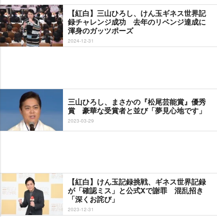
【紅白】三山ひろし、けん玉ギネス世界記
録チャレンジ成功 去年のリベンジ達成に
渾身のガッツポーズ
2024-12-31
三山ひろし、まさかの『松尾芸能賞』優秀
賞 豪華な受賞者と並び「夢見心地です」
2023-03-29
【紅白】けん玉記録挑戦、ギネス世界記録
が「確認ミス」と公式Xで謝罪 混乱招き
「深くお詫び」
2023-12-31