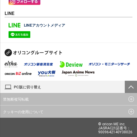
LINE
LINEアカウントメディア
PC版に切り替え
禁無断複写転載
クッキーの使用について
© oricon ME inc.
JASRAC許諾番号：
9009642140Y38026