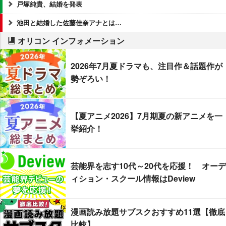
戸塚純貴、結婚を発表
池田と結婚した佐藤佳奈アナとは…
オリコン インフォメーション
2026年7月夏ドラマも、注目作＆話題作が
勢ぞろい！
【夏アニメ2026】7月期夏の新アニメを一
挙紹介！
芸能界を志す10代～20代を応援！ オーデ
ィション・スクール情報はDeview
漫画読み放題サブスクおすすめ11選【徹底
比較】