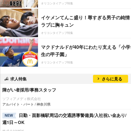
オリコンタイアップ特集
イケメンてんこ盛り！尊すぎる男子の純情
ラブに胸キュン
オリコンタイアップ特集
マクドナルドが40年にわたり支える「小学
生の甲子園」
オリコンタイアップ特集
求人特集
さらに見る
障がい者採用/事務スタッフ
ソフィアメディ株式会社
アルバイト・パート / 神奈川県
日勤・面影橋駅周辺の交通誘導警備員/入社祝い金あり/
NEW
週1日～OK
株式会社MSK