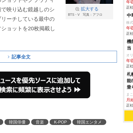
のショットやクラウディ
年収
正社
顔で映り込む鏡越しのシ
拡大する
BTS・V 写真：アフロ
中
ブリーチしている最中の
株
ショットを20枚掲載し
年収
正社
機
当
オ
記事全文
年収
正社
札
能
乗
ま
月
正社
韓国俳優
音楽
K-POP
韓国エンタメ