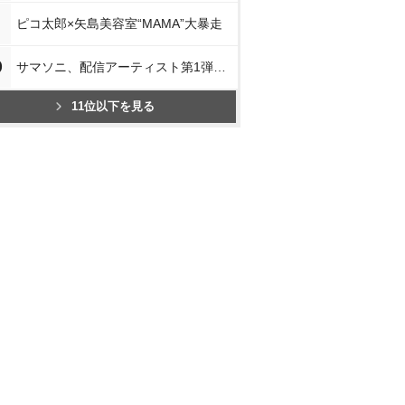
ピコ太郎×矢島美容室“MAMA”大暴走
0
サマソニ、配信アーティスト第1弾発表
11位以下を見る