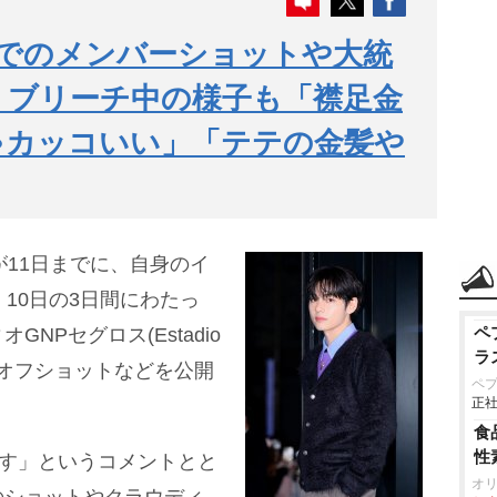
コでのメンバーショットや大統
 ブリーチ中の様子も「襟足金
ゃカッコいい」「テテの金髪
が11日までに、自身のイ
10日の3日間にわたっ
ペ
NPセグロス(Estadio
ラ
公演のオフショットなどを公開
ペ
正社
食
性
ます」というコメントとと
オ