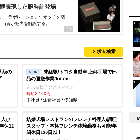
界観表現した腕時計登場
NT』コラボレーションウオッチを製
担当者が魅力を解説する。
求人検索
大級の
未経験/トヨタ自動車 上郷工場で部
NEW
プ
品の運搬作業/tutumi
株式会社テクノスマイル
時給2,100円
正社員 / 派遣社員 / 愛知県
一人ひ
結婚式場レストランのフレンチ料理人/調理
年休12
スタッフ・本格フレンチ体験勤務も可能/年
間休日120日以上