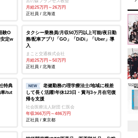
宮の森フランセス教会
月給25万円～26万円
正社員 / 北海道
経験O
タクシー乗務員/月収50万円以上可能/夜日勤
の安定w
務/配車アプリ「GO」「DiDi」「Uber」導
入
まこと交通株式会社
月給25万円～50万円
正社員 / 北海道
入社特典
老健勤務の理学療法士/地域に根差
NEW
/tut
して長く活躍!年休123日・賞与3ヶ月在宅復
帰を支援
社会医療法人財団 仁医会
年収366万円～486万円
正社員 / 東京都