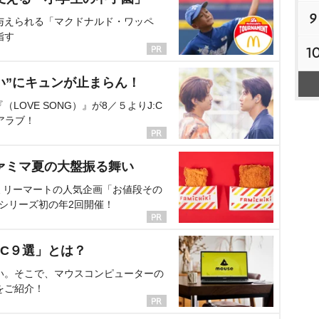
9
与えられる「マクドナルド・ワッペ
指す
1
い”にキュンが止まらん！
OVE SONG）』が8／５よりJ:C
アラブ！
ァミマ夏の大盤振る舞い
ミリーマートの人気企画「お値段その
、シリーズ初の年2回開催！
C９選」とは？
い。そこで、マウスコンピューターの
をご紹介！