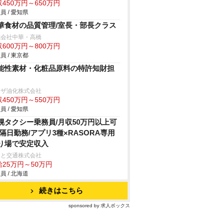
450万円～650万円
員 / 愛知県
華食材の品質管理/室長・部長クラス
式会社中華・高橋
600万円～800万円
員 / 東京都
能性素材・化粧品原料の特許知財担
リザ油化株式会社
450万円～550万円
員 / 愛知県
幌タクシー乗務員/月収50万円以上可
/隔日勤務/アプリ3種×RASORA専用
り場で安定収入
こと交通株式会社
給25万円～50万円
員 / 北海道
続きはこちら
sponsored by 求人ボックス