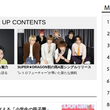
K UP CONTENTS
1
2
3
4
る魅力
SUPER★DRAGON初の両A面シングルリリース
5
を語る
“レトロフューチャー”が導いた新たな挑戦
6
7
8
支える「小学生の甲子園」