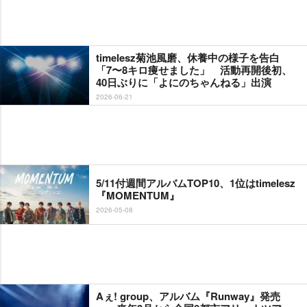
timelesz菊池風磨、休養中の様子を告白
「7〜8キロ痩せました」 活動再開後初、
40日ぶりに「よにのちゃんねる」出演
2026-06-21
5/11付週間アルバムTOP10、1位はtimelesz
『MOMENTUM』
2026-05-08
Aぇ! group、アルバム『Runway』発売