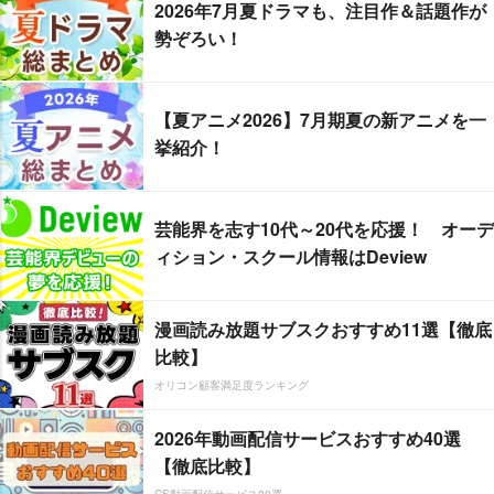
2026年7月夏ドラマも、注目作＆話題作が
勢ぞろい！
【夏アニメ2026】7月期夏の新アニメを一
挙紹介！
芸能界を志す10代～20代を応援！ オーデ
ィション・スクール情報はDeview
漫画読み放題サブスクおすすめ11選【徹底
比較】
オリコン顧客満足度ランキング
2026年動画配信サービスおすすめ40選
【徹底比較】
CS動画配信サービス20選