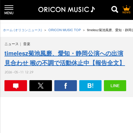
ホーム (オリコンニュース)
ORICON MUSIC TOP
timelesz菊池風磨、愛知
ニュース
音楽
timelesz菊池風磨、愛知・静岡公演への出演
見合わせ 喉の不調で活動休止中【報告全文】
2026-05-11 12:29