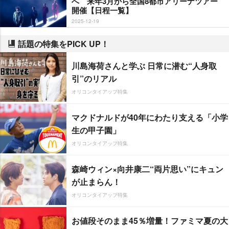
へ 来年3月から全国8都市アリーナツアー
開催【日程一覧】
2025-12-19
話題の特集をPICK UP！
川島海荷さんと学ぶ 日常に潜む“人身取
引”のリアル
オリコンタイアップ特集
マクドナルドが40年にわたり支える「小学
生の甲子園」
オリコンタイアップ特集
森崎ウィン×向井康二“両片思い”にキュン
が止まらん！
オリコンタイアップ特集
お値段そのまま45％増量！ファミマ夏の大