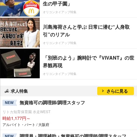
生の甲子園」
オリコンタイアップ特集
川島海荷さんと学ぶ 日常に潜む“人身取
引”のリアル
オリコンタイアップ特集
「別班のよう」腕時計で『VIVANT』の世
界観再現
オリコンタイアップ特集
求人特集
さらに見る
無資格可の調理師/調理スタッフ
NEW
リトカ知育保育園 水走WEST
時給1,177円～
アルバイト・パート / 大阪府
調理員・調理補助・無資格可の調理師/調理スタッフ
NEW