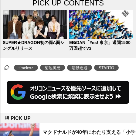
PICK UP CONTENTS
SUPER★DRAGON初の両A面シ
EBiDAN「Yes! 東京」週間1500
ングルリリース
万回超でV3
timelesz
菊池風磨
活動進退
STARTO
PICK UP
マクドナルドが40年にわたり支える「小学