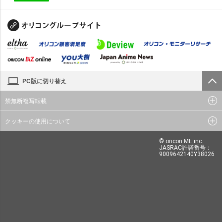
PC版に切り替え
禁無断複写転載
クッキーの使用について
© oricon ME inc.
JASRAC許諾番号：
9009642140Y38026