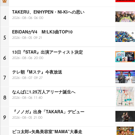
TAKERU、ENHYPEN・NI-KIへの思い
4
2026-08-06 06:00
EBiDANがV4 M!LK3曲TOP10
5
2026-08-05 09:21
13日『STAR』出演アーティスト決定
6
2026-08-06 20:00
テレ朝『Mステ』今夜放送
7
2026-08-07 09:27
なんばに1.25万人アリーナ誕生へ
8
2026-08-06 11:40
『ノノガ』出身「TAKARA」デビュー
9
2026-08-05 21:00
ピコ太郎×矢島美容室“MAMA”大暴走