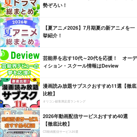
勢ぞろい！
【夏アニメ2026】7月期夏の新アニメを一
挙紹介！
芸能界を志す10代～20代を応援！ オーデ
ィション・スクール情報はDeview
漫画読み放題サブスクおすすめ11選【徹底
比較】
オリコン顧客満足度ランキング
2026年動画配信サービスおすすめ40選
【徹底比較】
CS動画配信サービス20選