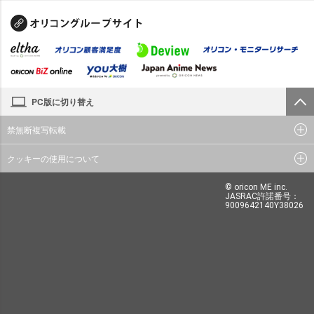
PC版に切り替え
禁無断複写転載
クッキーの使用について
© oricon ME inc.
JASRAC許諾番号：
9009642140Y38026