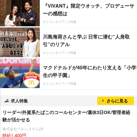
『VIVANT』限定ウオッチ、プロデューサ
ーの感想は
オリコンタイアップ特集
川島海荷さんと学ぶ 日常に潜む“人身取
引”のリアル
オリコンタイアップ特集
マクドナルドが40年にわたり支える「小学
生の甲子園」
オリコンタイアップ特集
求人特集
さらに見る
リーダー/外資系たばこのコールセンター/週休3日OK/管理者経
験が活かせる
株式会社ベルシステム24
時給1,400円