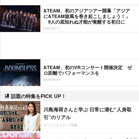
&TEAM、初のアジアツアー開幕「アジア
に&TEAM旋風を巻き起こしましょう！」
9人の底知れぬ才能が覚醒する初日に
2025-05-11
&TEAM、初のVRコンサート開催決定 ゼ
ロ距離でパフォーマンスを
2026-06-04
話題の特集をPICK UP！
川島海荷さんと学ぶ 日常に潜む“人身取
引”のリアル
オリコンタイアップ特集