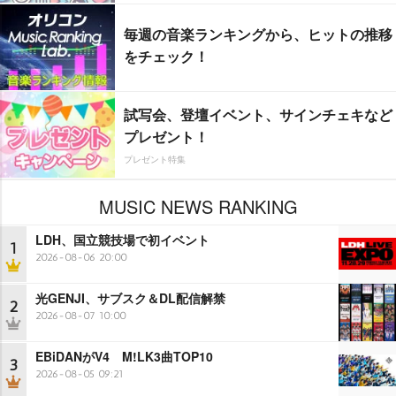
毎週の音楽ランキングから、ヒットの推移
をチェック！
試写会、登壇イベント、サインチェキなど
プレゼント！
プレゼント特集
MUSIC NEWS RANKING
LDH、国立競技場で初イベント
1
2026-08-06 20:00
光GENJI、サブスク＆DL配信解禁
2
2026-08-07 10:00
EBiDANがV4 M!LK3曲TOP10
3
2026-08-05 09:21