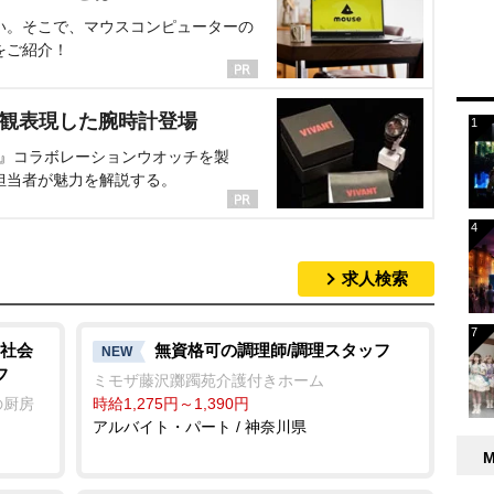
い。そこで、マウスコンピューターの
をご紹介！
界観表現した腕時計登場
NT』コラボレーションウオッチを製
担当者が魅力を解説する。
求人検索
社会
無資格可の調理師/調理スタッフ
NEW
フ
ミモザ藤沢躑躅苑介護付きホーム
の厨房
時給1,275円～1,390円
アルバイト・パート / 神奈川県