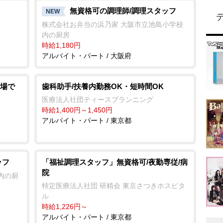
無資格可の調理師/調理スタッフ
NEW
株式会社お弁当の浜乃家 大阪市立池島小学校
内の厨房
時給1,180円
アルバイト・パート / 大阪府
場で
歯科助手/扶養内勤務OK・短時間OK
医療法人社団ティースプランニング
時給1,400円～1,450円
アルバイト・パート / 東京都
ッフ
「福祉調理スタッフ」無資格可/夜勤専従/病
院
内の厨
特定医療法人社団 研精会 東京さつきホスピタ
ル
時給1,226円～
アルバイト・パート / 東京都