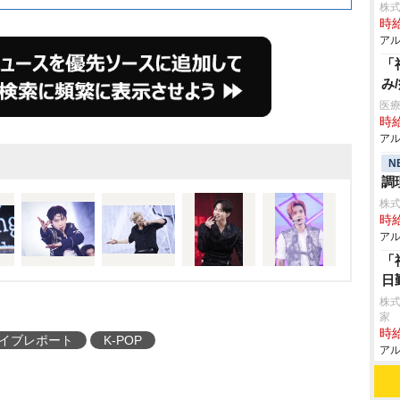
株式
時給
アル
「
み
医療
時給
アル
N
調
株式
時給
アル
「
日
株式
家
時給
イブレポート
K-POP
アル