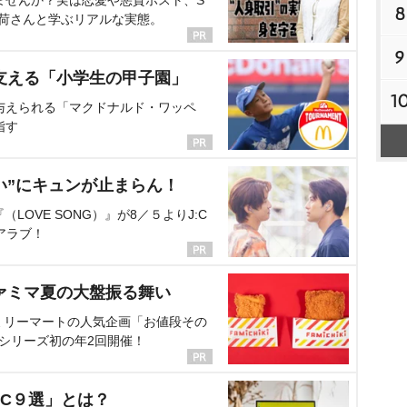
8
海荷さんと学ぶリアルな実態。
9
支える「小学生の甲子園」
1
与えられる「マクドナルド・ワッペ
指す
い”にキュンが止まらん！
OVE SONG）』が8／５よりJ:C
アラブ！
ァミマ夏の大盤振る舞い
ミリーマートの人気企画「お値段その
、シリーズ初の年2回開催！
C９選」とは？