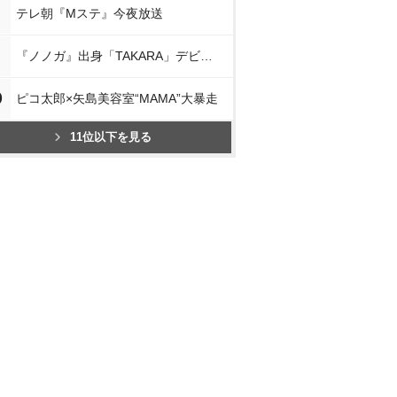
テレ朝『Mステ』今夜放送
『ノノガ』出身「TAKARA」デビュー
0
ピコ太郎×矢島美容室“MAMA”大暴走
11位以下を見る