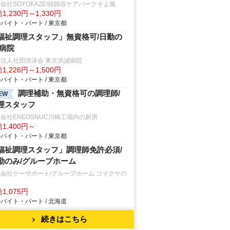
会社SOYOKAZE/祖師谷ケアパークそよ風
1,230円～1,330円
バイト・パート / 東京都
福祉調理スタッフ」無資格可/日勤の
/病院
法人社団洪泳会 東京洪誠病院
1,226円～1,500円
バイト・パート / 東京都
調理補助・無資格可の調理師/
EW
理スタッフ
会社ENEOSNUC川崎工場内の厨房
1,400円～
バイト・パート / 東京都
福祉調理スタッフ」調理師免許必須/
勤のみ/グループホーム
会社ケーサポート/グループホーム コマクサの
1,075円
バイト・パート / 北海道
続きはこちら