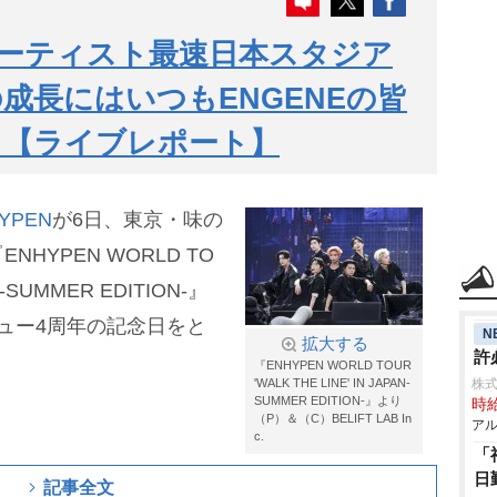
外アーティスト最速日本スタジア
成長にはいつもENGENEの皆
」【ライブレポート】
YPEN
が6日、東京・味の
HYPEN WORLD TO
N -SUMMER EDITION-』
ュー4周年の記念日をと
N
拡大する
許
『ENHYPEN WORLD TOUR
'WALK THE LINE' IN JAPAN‐
株式
SUMMER EDITION‐』より
時給
（P）＆（C）BELIFT LAB In
アル
c.
「
日
記事全文