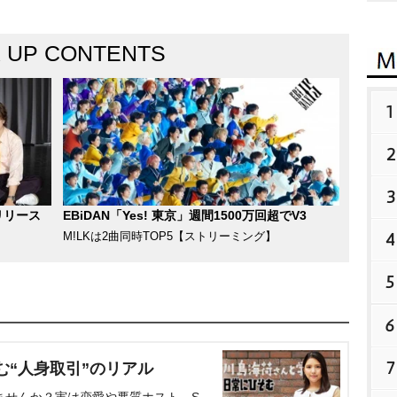
K UP CONTENTS
1
2
3
リリース
EBiDAN「Yes! 東京」週間1500万回超でV3
4
M!LKは2曲同時TOP5【ストリーミング】
5
6
7
む“人身取引”のリアル
ませんか？実は恋愛や悪質ホスト、S