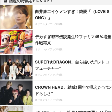
話題の特集をPICK UP！
向井康二イケメンすぎ！純愛『（LOVE S
ONG）』
オリコンタイアップ特集
デカすぎ都市伝説発生!?ファミマ45％増量
作戦再来
オリコンタイアップ特集
SUPER★DRAGON、自ら描いた”レトロ
フューチャー”
オリコンタイアップ特集
CROWN HEAD、結成1周年で見えた”バン
ドらしさ”
オリコンタイアップ特集