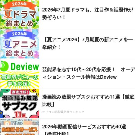
2026年7月夏ドラマも、注目作＆話題作が
勢ぞろい！
【夏アニメ2026】7月期夏の新アニメを一
挙紹介！
芸能界を志す10代～20代を応援！ オーデ
ィション・スクール情報はDeview
漫画読み放題サブスクおすすめ11選【徹底
比較】
オリコン顧客満足度ランキング
2026年動画配信サービスおすすめ40選
【徹底比較】