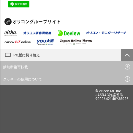
PC版に切り替え
禁無断複写転載
クッキーの使用について
© oricon ME inc.
JASRAC許諾番号：
9009642140Y38026