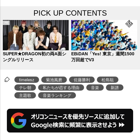
PICK UP CONTENTS
SUPER★DRAGON初の両A面シ
EBiDAN「Yes! 東京」週間1500
ングルリリース
万回超でV3
timelesz
菊池風磨
佐藤勝利
松島聡
テレ朝
私たちが恋する理由
音楽
新譜
主題歌
音楽ランキング