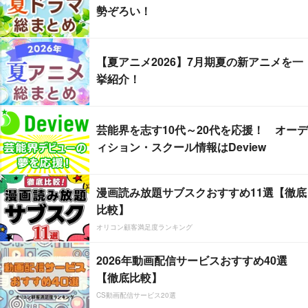
勢ぞろい！
【夏アニメ2026】7月期夏の新アニメを一
挙紹介！
芸能界を志す10代～20代を応援！ オーデ
ィション・スクール情報はDeview
漫画読み放題サブスクおすすめ11選【徹底
比較】
オリコン顧客満足度ランキング
2026年動画配信サービスおすすめ40選
【徹底比較】
CS動画配信サービス20選