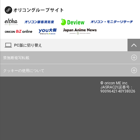
PC版に切り替え
禁無断複写転載
クッキーの使用について
© oricon ME inc.
JASRAC許諾番号：
9009642140Y38026