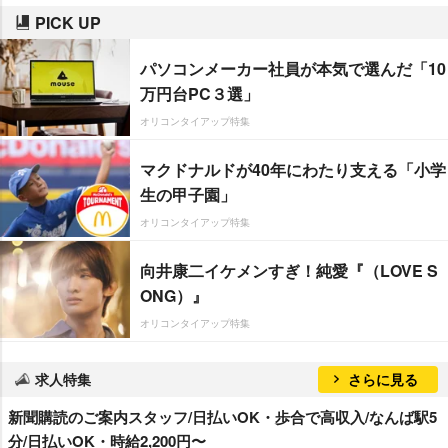
PICK UP
パソコンメーカー社員が本気で選んだ「10
万円台PC３選」
オリコンタイアップ特集
マクドナルドが40年にわたり支える「小学
生の甲子園」
オリコンタイアップ特集
向井康二イケメンすぎ！純愛『（LOVE S
ONG）』
オリコンタイアップ特集
求人特集
さらに見る
新聞購読のご案内スタッフ/日払いOK・歩合で高収入/なんば駅5
分/日払いOK・時給2,200円〜