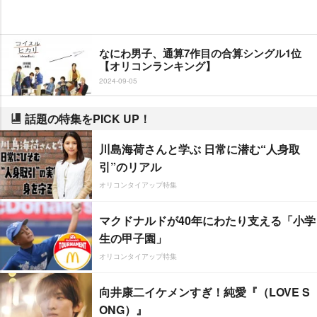
なにわ男子、通算7作目の合算シングル1位
【オリコンランキング】
2024-09-05
話題の特集をPICK UP！
川島海荷さんと学ぶ 日常に潜む“人身取
引”のリアル
オリコンタイアップ特集
マクドナルドが40年にわたり支える「小学
生の甲子園」
オリコンタイアップ特集
向井康二イケメンすぎ！純愛『（LOVE S
ONG）』