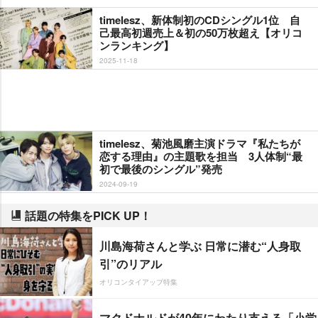
timelesz、新体制初のCDシングル1位 自
己最高初週売上＆初の50万枚超え【オリコ
ンランキング】
2025-11-18
timelesz、菊池風磨主演ドラマ『私たちが
恋する理由』の主題歌を担当 3人体制“最
初で最後のシングル”発売
2024-09-19
話題の特集をPICK UP！
川島海荷さんと学ぶ 日常に潜む“人身取
引”のリアル
オリコンタイアップ特集
マクドナルドが40年にわたり支える「小学