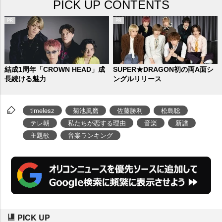
PICK UP CONTENTS
結成1周年「CROWN HEAD」成
SUPER★DRAGON初の両A面シ
長続ける魅力
ングルリリース
timelesz
菊池風磨
佐藤勝利
松島聡
テレ朝
私たちが恋する理由
音楽
新譜
主題歌
音楽ランキング
PICK UP