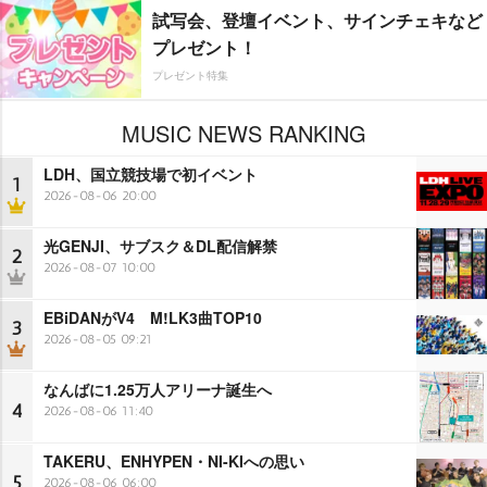
試写会、登壇イベント、サインチェキなど
プレゼント！
プレゼント特集
MUSIC NEWS RANKING
LDH、国立競技場で初イベント
1
2026-08-06 20:00
光GENJI、サブスク＆DL配信解禁
2
2026-08-07 10:00
EBiDANがV4 M!LK3曲TOP10
3
2026-08-05 09:21
なんばに1.25万人アリーナ誕生へ
4
2026-08-06 11:40
TAKERU、ENHYPEN・NI-KIへの思い
5
2026-08-06 06:00