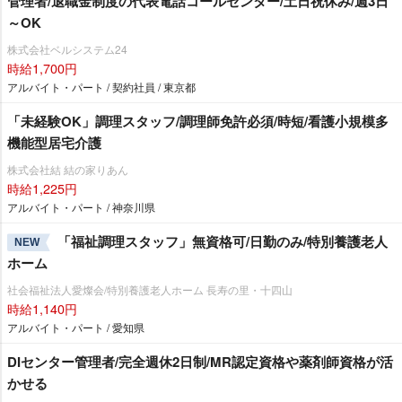
管理者/退職金制度の代表電話コールセンター/土日祝休み/週3日
～OK
株式会社ベルシステム24
時給1,700円
アルバイト・パート / 契約社員 / 東京都
「未経験OK」調理スタッフ/調理師免許必須/時短/看護小規模多
機能型居宅介護
株式会社結 結の家りあん
時給1,225円
アルバイト・パート / 神奈川県
「福祉調理スタッフ」無資格可/日勤のみ/特別養護老人
NEW
ホーム
社会福祉法人愛燦会/特別養護老人ホーム 長寿の里・十四山
時給1,140円
アルバイト・パート / 愛知県
DIセンター管理者/完全週休2日制/MR認定資格や薬剤師資格が活
かせる