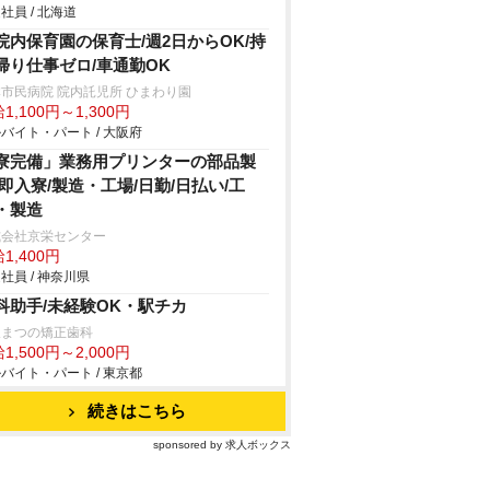
社員 / 北海道
院内保育園の保育士/週2日からOK/持
帰り仕事ゼロ/車通勤OK
市民病院 院内託児所 ひまわり園
1,100円～1,300円
バイト・パート / 大阪府
寮完備」業務用プリンターの部品製
/即入寮/製造・工場/日勤/日払い/工
・製造
式会社京栄センター
1,400円
社員 / 神奈川県
科助手/未経験OK・駅チカ
坂まつの矯正歯科
1,500円～2,000円
バイト・パート / 東京都
続きはこちら
sponsored by 求人ボックス