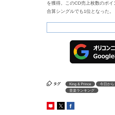
を獲得。このCD売上枚数のポイ
合算シングルでも1位となった。
タグ
King & Prince
今日から
音楽ランキング