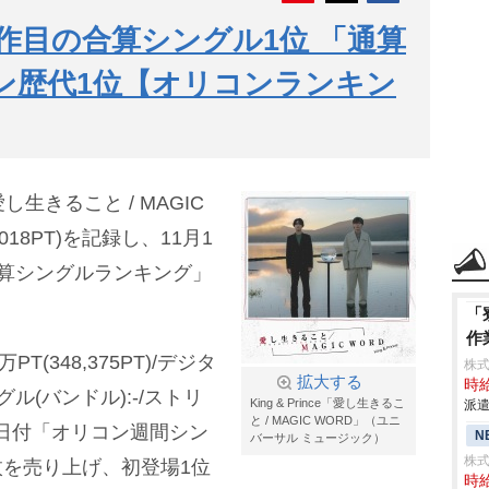
e、12作目の合算シングル1位 「通算
ン歴代1位【オリコンランキン
生きること / MAGIC
,018PT)を記録し、11月1
算シングルランキング」
「
作
T(348,375PT)/デジタ
株
拡大する
時給
グル(バンドル):-/ストリ
King & Prince「愛し生きるこ
派遣
と / MAGIC WORD」（ユニ
)。同日付「オリコン週間シン
N
バーサル ミュージック）
株
枚を売り上げ、初登場1位
時給