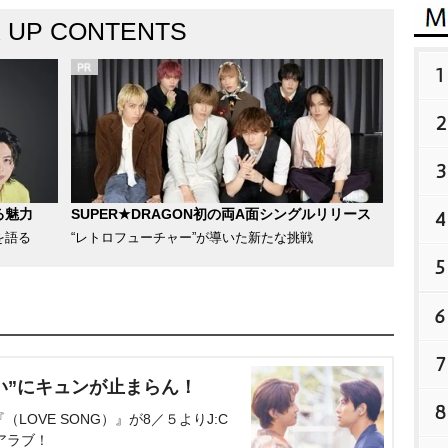
K UP CONTENTS
1
2
3
る魅力
SUPER★DRAGON初の両A面シングルリリース
4
を語る
“レトロフューチャー”が導いた新たな挑戦
5
6
7
い”にキュンが止まらん！
8
OVE SONG）』が8／５よりJ:C
アラブ！