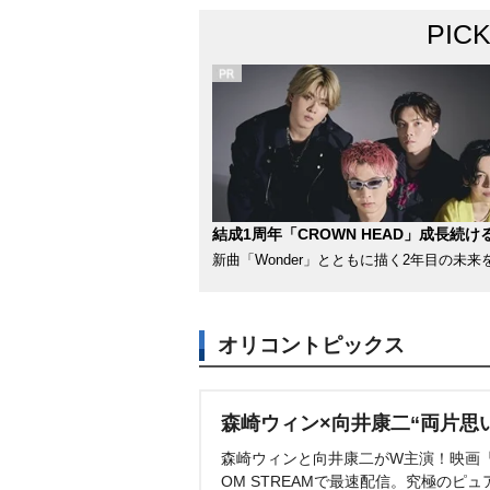
PIC
結成1周年「CROWN HEAD」成長続け
新曲「Wonder」とともに描く2年目の未来
オリコントピックス
森崎ウィン×向井康二“両片思
森崎ウィンと向井康二がW主演！映画『（L
OM STREAMで最速配信。究極のピュ