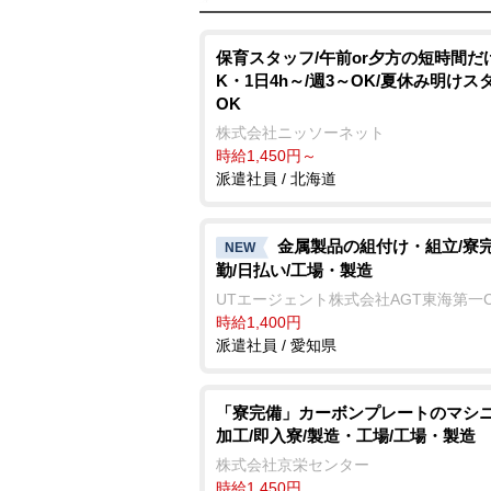
保育スタッフ/午前or夕方の短時間だ
K・1日4h～/週3～OK/夏休み明けス
OK
株式会社ニッソーネット
時給1,450円～
派遣社員 / 北海道
金属製品の組付け・組立/寮完
NEW
勤/日払い/工場・製造
UTエージェント株式会社AGT東海第一
時給1,400円
派遣社員 / 愛知県
「寮完備」カーボンプレートのマシ
加工/即入寮/製造・工場/工場・製造
株式会社京栄センター
時給1,450円