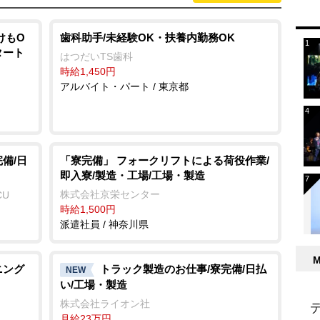
けもO
歯科助手/未経験OK・扶養内勤務OK
タート
はつだいTS歯科
時給1,450円
アルバイト・パート / 東京都
備/日
「寮完備」 フォークリフトによる荷役作業/
即入寮/製造・工場/工場・製造
株式会社京栄センター
CU
時給1,500円
派遣社員 / 神奈川県
ニング
トラック製造のお仕事/寮完備/日払
NEW
い/工場・製造
株式会社ライオン社
月給23万円