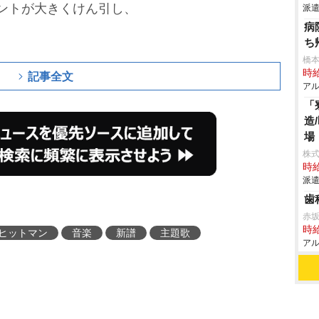
ントが大きくけん引し、
派遣
病
ち
橋本
時給
記事全文
アル
「
造
場
株
時給
派遣
歯
赤
時給
ヒットマン
音楽
新譜
主題歌
アル