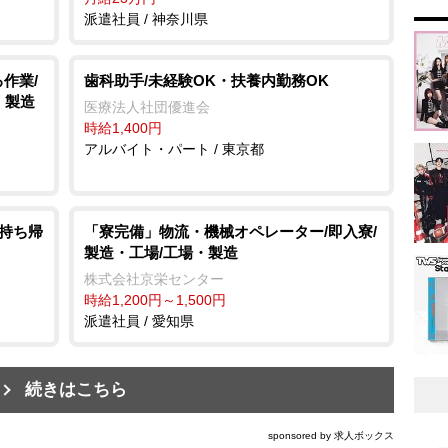
派遣社員 / 神奈川県
作業/
歯科助手/未経験OK・扶養内勤務OK
・製造
医療法人社団優進会
時給1,400円
アルバイト・パート / 東京都
/持ち帰
「寮完備」物流・機械オペレーター/即入寮/
製造・工場/工場・製造
株式会社京栄センター
時給1,200円～1,500円
派遣社員 / 愛知県
続きはこちら
sponsored by 求人ボックス