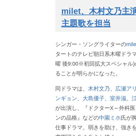
milet、木村文乃
主題歌を担当
シンガー・ソングライターの
mile
タートのテレビ朝日系木曜ドラマ
曜 後9:00※初回拡大スペシャ
ることが明らかになった。
同ドラマは、
木村文乃
、
広瀬ア
ンギョン
、
大島優子
、
室井滋
、
が出演し、『ドクターX～外科
ンの品格』などの
中園ミホ
氏が
仕事ドラマ。弱きを助け、強き