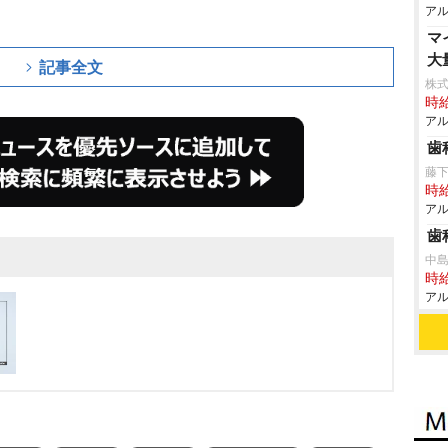
アル
マ
大
記事全文
株式
時給
アル
歯
藤
時給
アル
歯
中
時給
アル