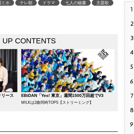
園ミホ
テレ朝
ドラマ
七人の秘書
主題歌
1
2
3
K UP CONTENTS
4
5
6
7
リリース
EBiDAN「Yes! 東京」週間1500万回超でV3
M!LKは2曲同時TOP5【ストリーミング】
8
9