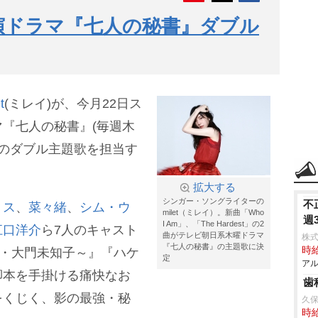
主演ドラマ『七人の秘書』ダブル
t
(ミレイ)が、今月22日ス
『七人の秘書』(毎週木
ル)のダブル主題歌を担当す
拡大する
シンガー・ソングライターの
不
リス
、
菜々緒
、
シム・ウ
milet（ミレイ）。新曲「Who
週
I Am」、「The Hardest」の2
江口洋介
ら7人のキャスト
曲がテレビ朝日系木曜ドラマ
株式
『七人の秘書』の主題歌に決
時給
医・大門未知子～』『ハケ
定
アル
脚本を手掛ける痛快なお
歯
をくじく、影の最強・秘
久
時給