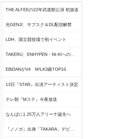
THE ALFEEの22年武道館公演 初放送
光GENJI、サブスク＆DL配信解禁
LDH、国立競技場で初イベント
TAKERU、ENHYPEN・NI-KIへの思い
EBiDANがV4 M!LK3曲TOP10
13日『STAR』出演アーティスト決定
テレ朝『Mステ』今夜放送
なんばに1.25万人アリーナ誕生へ
『ノノガ』出身「TAKARA」デビュー