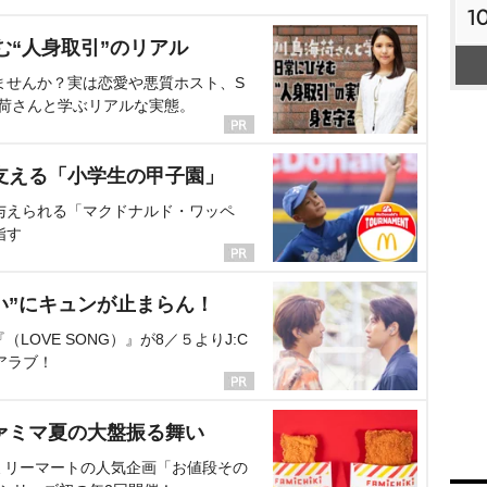
1
む“人身取引”のリアル
ませんか？実は恋愛や悪質ホスト、S
海荷さんと学ぶリアルな実態。
支える「小学生の甲子園」
与えられる「マクドナルド・ワッペ
指す
い”にキュンが止まらん！
OVE SONG）』が8／５よりJ:C
アラブ！
ァミマ夏の大盤振る舞い
ミリーマートの人気企画「お値段その