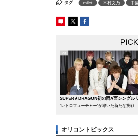
タグ
milet
木村文乃
中
PIC
SUPER★DRAGON初の両A面シングル
“レトロフューチャー”が導いた新たな挑戦
オリコントピックス