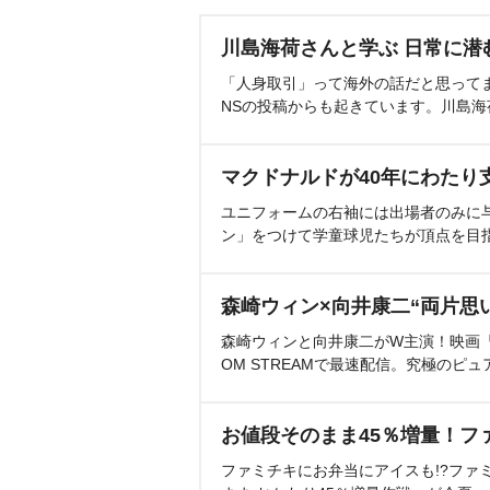
川島海荷さんと学ぶ 日常に潜
「人身取引」って海外の話だと思って
NSの投稿からも起きています。川島
マクドナルドが40年にわたり
ユニフォームの右袖には出場者のみに
ン」をつけて学童球児たちが頂点を目
森崎ウィン×向井康二“両片思
森崎ウィンと向井康二がW主演！映画『（L
OM STREAMで最速配信。究極のピュ
お値段そのまま45％増量！フ
ファミチキにお弁当にアイスも!?ファ