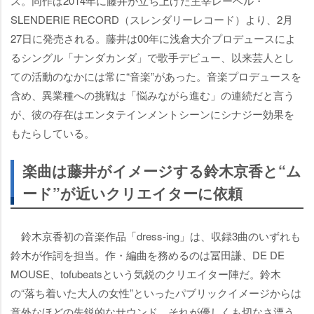
ス。同作は2014年に藤井が立ち上げた主宰レーベル・
SLENDERIE RECORD（スレンダリーレコード）より、2月
27日に発売される。藤井は00年に浅倉大介プロデュースによ
るシングル「ナンダカンダ」で歌手デビュー、以来芸人とし
ての活動のなかには常に“音楽”があった。音楽プロデュースを
含め、異業種への挑戦は「悩みながら進む」の連続だと言う
が、彼の存在はエンタテインメントシーンにシナジー効果を
もたらしている。
楽曲は藤井がイメージする鈴木京香と“ム
ード”が近いクリエイターに依頼
鈴木京香初の音楽作品「dress-ing」は、収録3曲のいずれも
鈴木が作詞を担当。作・編曲を務めるのは冨田謙、DE DE
MOUSE、tofubeatsという気鋭のクリエイター陣だ。鈴木
の“落ち着いた大人の女性”といったパブリックイメージからは
意外なほどの先鋭的なサウンド。それが優しくも切なさ漂う