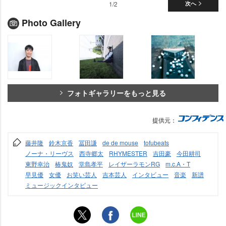
1/2
次へ
Photo Gallery
フォトギャラリーをもっと見る
提供元：
藤井隆
鈴木京香
冨田謙
de de mouse
tofubeats
ノーナ・リーヴス
西寺郷太
RHYMESTER
吉田豪
今田耕司
東野幸治
椿鬼奴
堂島孝平
レイザーラモンRG
m.c.A・T
早見優
女優
お笑い芸人
吉本芸人
インタビュー
音楽
新譜
ミュージックインタビュー