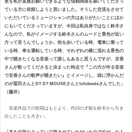
更を私が直接お願いできるような信頼関係を築いてくださっ
ている方に依頼しようと思いました。そうした交流をさせて
いただいているミュージシャンの方はありがたいことにほか
にもいてくださっていますが、今回は私自身ではなく鈴木さ
んなので、私がイメージする鈴木さんのムードと景色が近い
方って言うんでしょうか。街を歩いている時、電車に乗って
いる時、車を運転している時、それぞれの横に流れる景色の
中で聴きたくなる音楽って誰しもあると思うんですが、京香
さんが歌ってくださると決まった時点で『この方が作る音楽
で京香さんの歌声が聴きたい』とイメージし、頭に浮かんだ
のが冨田さんとD? D? MOUSEさんとtofubeatsさんでした」
（藤井）
音楽作品での歌唱はもとより、作詞の才能を鈴木から引き
出したことも大きい。
「本を出版なさっていて読ませていただいたのですが、お人