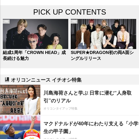
PICK UP CONTENTS
結成1周年「CROWN HEAD」成
SUPER★DRAGON初の両A面シ
長続ける魅力
ングルリリース
オリコンニュース イチオシ特集
川島海荷さんと学ぶ 日常に潜む“人身取
引”のリアル
オリコンタイアップ特集
マクドナルドが40年にわたり支える「小学
生の甲子園」
オリコンタイアップ特集