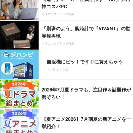
神コスパPC
オリコンタイアップ特集
「別班のよう」腕時計で『VIVANT』の世
界観再現
オリコンタイアップ特集
自販機にピッ！ですぐに買えちゃう
（PR）ジハンピ
2026年7月夏ドラマも、注目作＆話題作が
勢ぞろい！
【夏アニメ2026】7月期夏の新アニメを一
挙紹介！