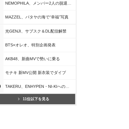
NEMOPHILA、メンバー2人の脱退発表
MAZZEL、パタヤの海で“幸福”写真
光GENJI、サブスク＆DL配信解禁
BTS×オレオ、特別企画発表
AKB48、新曲MVで勢いに乗る
モナキ 新MV公開 新衣装でダイブ
0
TAKERU、ENHYPEN・NI-KIへの思い
11位以下を見る