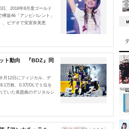
日、2018年8月度ゴールド
で欅坂46「アンビバレント」
」、ビデオで安室奈美恵
ヒット動向 『BDZ』同
が９月12日にフィジカル、デ
1万枚、0.3万DLで１位を
されていた表題曲のデジタルシ