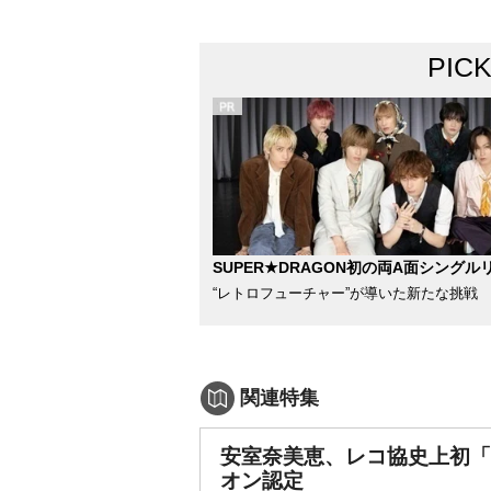
PIC
SUPER★DRAGON初の両A面シングル
“レトロフューチャー”が導いた新たな挑戦
関連特集
安室奈美恵、レコ協史上初
オン認定