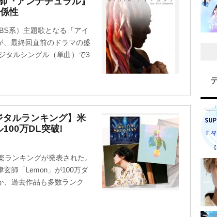
玄師『アンナチュラル』
係性
TBS系）主題歌となる「アイ
N）」が、最終回直前のドラマの盛
ジタルシングル（単曲）で3
デジタルランキング】米
100万DL突破!
音楽ランキングが発表された。
師「Lemon」が100万ダ
か、過去作品も多数ランク