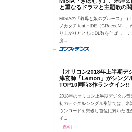
MISIA『ぎぼむす』、米津
と重なるドラマと主題歌の関
MISIAの『義母と娘のブルース』（
ノカタチ feat.HIDE（GReeee
り上がりとともにDL数を伸ばし、デ
度...
【オリコン2018年上半期
津玄師「Lemon」がシングル
TOP10同時3作ランクイン!!
2018年のオリコン上半期デジタル
初のデジタルシングル集計では、米津玄
ウンロードを突破し首位に輝いたほ
イ...
｜音楽｜