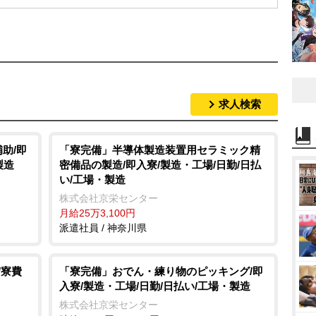
求人検索
助/即
「寮完備」半導体製造装置用セラミック精
製造
密備品の製造/即入寮/製造・工場/日勤/日払
い/工場・製造
株式会社京栄センター
月給25万3,100円
派遣社員 / 神奈川県
/寮費
「寮完備」おでん・練り物のピッキング/即
入寮/製造・工場/日勤/日払い/工場・製造
株式会社京栄センター