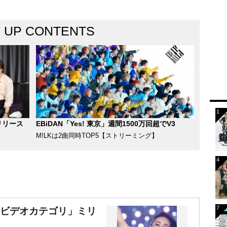
K UP CONTENTS
リリース
EBiDAN「Yes! 東京」週間1500万回超でV3
M!LKは2曲同時TOP5【ストリーミング】
「ビデオカテゴリ」ミリ