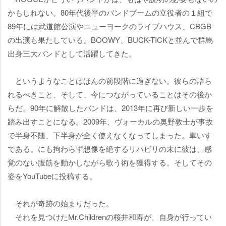
かもしれない。80年代後半のバンドブームの立役者の１組で
89年には武道館公演やニューヨークのライブハウス、CBGB
の出演も果たしている。BOOWY、BUCK-TICKと並んで群馬
出身三大バンドとして活躍してきた。
というようなことはほんの前段階に過ぎない。彼らの語ら
れるべきこと、そして、今につながっていることはその後か
らだ。90年に解散したバンドは、2013年に再び新しい一歩を
踏み出すことになる。2009年、ヴォーカルの奥野敦士が事故
で半身不随、下半身が全く使えなくなってしまった。車いす
である。にも拘わらず想像を絶するリハビリの末に彼は、感
覚のない腹筋を動かしながら歌う術を獲得する。そしてその
姿をYouTubeに投稿する。
それが奇跡の始まりだった。
それを見つけたMr.Childrenの桜井和寿が、自身が行ってい