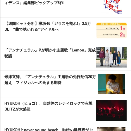
ィデンス』編集部ピックアップ6作
【週間ヒット分析】欅坂46「ガラスを割れ!」3.5万
DL “曲で聴かれる”アイドルへ
『アンナチュラル』Pが明かす主題歌「Lemon」完成
秘話
米津玄師、『アンナチュラル』主題歌の先行配信20万
超え フィジカルへの高まる期待
HYUKOH（ヒョゴ）、自然体のシティロックで赤坂
BLITZが大盛況
HYUKOHとnever young beach、独特の世界観がぶ