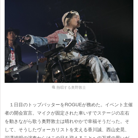
熱唱する奥野敦士
１日目のトップバッターをROGUEが務めた。イベント主催
者の開会宣言。マイクが固定された車いすでステージの左右
を動きながら歌う奥野敦士は晴れやかで幸福そうだった。そ
して、そうしたヴォーカリストを支える香川誠、西山史晃、
深澤靖明の演奏からはこの日を迎えることへの万感の思いが