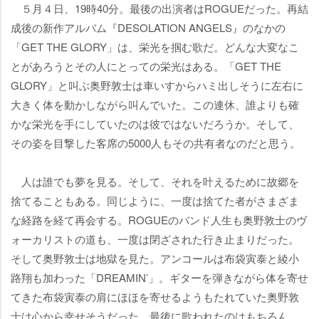
５月４日、19時40分。最後の出演者はROGUEだった。再結
成後の新作アルバム『DESOLATION ANGELS』のなかの
「GET THE GLORY」は、栄光を掴む歌だ。どんな大変なこ
とがあろうとその人にとっての栄光はある。「GET THE
GLORY」と叫ぶ奥野敦士は車いすからハミ出しそうに左右に
大きく体を動かしながら叫んでいた。この連休、誰よりも確
かな栄光を手にしていたのは彼ではないだろうか。そして、
その姿を目撃した客席の5000人もその共有者なのだと思う。
人は誰でも夢を見る。そして、それを叶えるために故郷を
捨てることもある。同じように、一度は捨てた者がさまざま
な経路を経て再会する。ROGUEのバンド人生も奥野敦士のヴ
ォーカリストの道も、一度は閉ざされた行き止まりだった。
そして奥野敦士は地獄を見た。アンコールは布袋寅泰と綾小
路翔も加わった「DREAMIN’」。ギターを弾きながら体を寄せ
てきた布袋寅泰の肩にほほを寄せるようもたれていた奥野敦
士は心から幸せそうだった。最後に歌われたのはもちろん