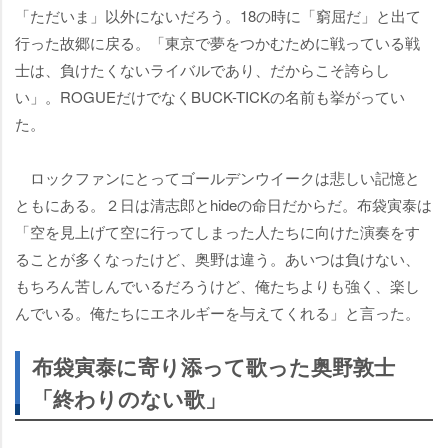
「ただいま」以外にないだろう。18の時に「窮屈だ」と出て
行った故郷に戻る。「東京で夢をつかむために戦っている戦
士は、負けたくないライバルであり、だからこそ誇らし
い」。ROGUEだけでなくBUCK-TICKの名前も挙がってい
た。
ロックファンにとってゴールデンウイークは悲しい記憶と
ともにある。２日は清志郎とhideの命日だからだ。布袋寅泰は
「空を見上げて空に行ってしまった人たちに向けた演奏をす
ることが多くなったけど、奥野は違う。あいつは負けない、
もちろん苦しんでいるだろうけど、俺たちよりも強く、楽し
んでいる。俺たちにエネルギーを与えてくれる」と言った。
布袋寅泰に寄り添って歌った奥野敦士
「終わりのない歌」