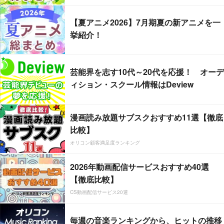
【夏アニメ2026】7月期夏の新アニメを一
挙紹介！
芸能界を志す10代～20代を応援！ オーデ
ィション・スクール情報はDeview
漫画読み放題サブスクおすすめ11選【徹底
比較】
オリコン顧客満足度ランキング
2026年動画配信サービスおすすめ40選
【徹底比較】
CS動画配信サービス20選
毎週の音楽ランキングから、ヒットの推移