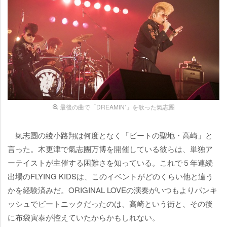
最後の曲で「DREAMIN’」を歌った氣志團
氣志團の綾小路翔は何度となく「ビートの聖地・高崎」と
言った。木更津で氣志團万博を開催している彼らは、単独ア
ーテイストが主催する困難さを知っている。これで５年連続
出場のFLYING KIDSは、このイベントがどのくらい他と違う
かを経験済みだ。ORIGINAL LOVEの演奏がいつもよりパンキ
ッシュでビートニックだったのは、高崎という街と、その後
に布袋寅泰が控えていたからかもしれない。