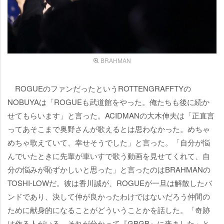
BRAHMAN
ROGUEのファンだったというROTTENGRAFFTYの
NOBUYAは「ROGUEも武道館をやった。俺たちも後に続か
せてもらいます」と言った。ACIDMANの大木伸夫は「正直言
ってあそこまで奥野さんが歌えるとは思わなかった。めちゃ
めちゃ歌えていて、幸せそうでした」と言った。「自分が悩
んでいたときに先輩が車いすで歌う動画を見せてくれて、自
分の悩みが恥ずかしいと思った」と言ったのはBRAHMANの
TOSHI-LOWだ。彼は香川誠が、ROGUEが一旦は解散したバ
ンドであり、決して仲が良かったわけではないだろう仲間の
ために献身的になることがどういうことかを話した。「奇跡
は作る人がいる。それが分かって『GBGB』に来ました」と