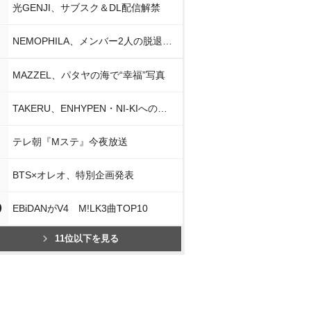
光GENJI、サブスク＆DL配信解禁
NEMOPHILA、メンバー2人の脱退発表
MAZZEL、パタヤの海で“幸福”写真
TAKERU、ENHYPEN・NI-KIへの思い
テレ朝『Mステ』今夜放送
BTS×オレオ、特別企画発表
0
EBiDANがV4 M!LK3曲TOP10
11位以下を見る