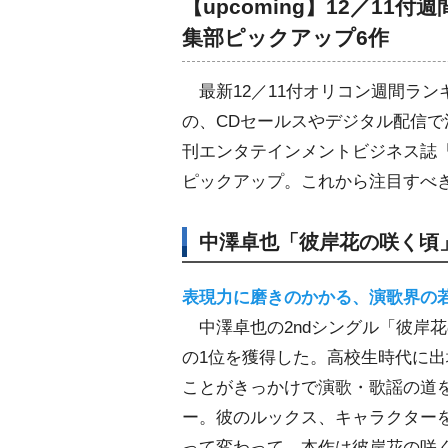
【upcoming】12／1
集部ピックアップ6作
最新12／11付オリコン週間ラン
の、CDセールスやデジタル配信
刊エンタテインメントビジネス誌
ピックアップ。これから注目すべ
中澤卓也「彼岸花の咲く頃」
表現力に磨きのかかる、演歌界の
中澤卓也の2ndシングル「彼岸花
の1位を獲得した。高校生時代に出
ことがきっかけで演歌・歌謡の道
ー。彼のルックス、キャラクターを
って変わって、本作は彼岸花の咲