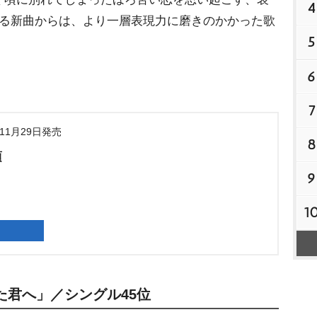
4
なる新曲からは、より一層表現力に磨きのかかった歌
5
6
7
年11月29日発売
8
頃
9
1
た君へ」／シングル45位