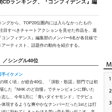
1付週間CDランキング、『コンフィデンス』編
キングから、TOP20位圏内には入らなかったもの
で注目すべきチャートアクションを見せた作品を、週
『コンフィデンス』編集部のメンバー6名が各目線で
きアーティスト、話題作の動向を紹介する。
／シングル40位
若手イケメン
1
の咲く頃」が総合40位、「演歌・歌謡」部門では初
場した『NHK のど自慢』でチャンピォンに輝いた
2
を志し、今年1月に「青いダイヤモンド」でデビュ
3
体現するような爽やかなナンバーだった1stとは打
く頃に別れてしまったほろ苦い恋を思い起こす、哀