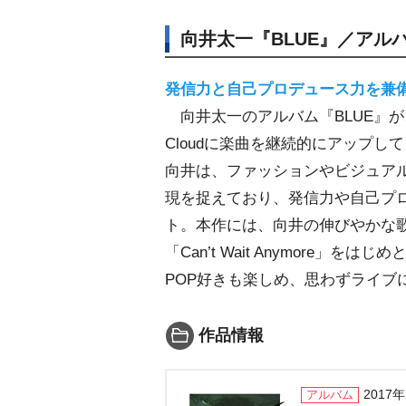
向井太一『BLUE』／アルバ
発信力と自己プロデュース力を兼
向井太一のアルバム『BLUE』が、
Cloudに楽曲を継続的にアップ
向井は、ファッションやビジュア
現を捉えており、発信力や自己プ
ト。本作には、向井の伸びやかな歌声が
「Can’t Wait Anymore」
POP好きも楽しめ、思わずライブ
作品情報
2017
アルバム