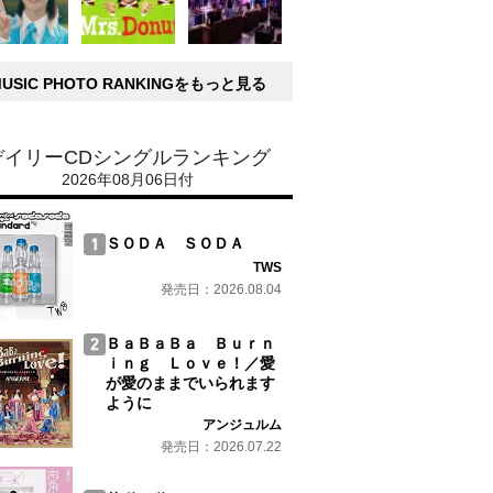
MUSIC PHOTO RANKINGをもっと見る
デイリーCDシングルランキング
2026年08月06日付
ＳＯＤＡ ＳＯＤＡ
TWS
発売日：2026.08.04
ＢａＢａＢａ Ｂｕｒｎ
ｉｎｇ Ｌｏｖｅ！／愛
が愛のままでいられます
ように
アンジュルム
発売日：2026.07.22