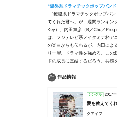
“鍵盤系ドラマチックポップバンド
“鍵盤系ドラマチックポップバン
てくれた君へ」が、週間ランキング
Key）、内田旭彦（B／Cho／Pr
は、フジテレビ系ノイタミナ枠ア
の楽曲からも伝わるが、内田によ
り一層、ドラマ性を強める。この
ドの成長に直結するだろう。共感
作品情報
2017
シングル
愛を教えてく
クアイフ