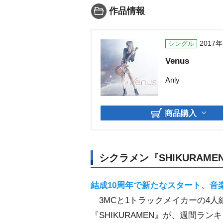
作品情報
2017
シングル
Venus
Anly
商品購入
シクラメン『SHIKURAME
結成10周年で新たなスタート、音
3MCと1トラックメイカーの4人
『SHIKURAMEN』が、週間ラ