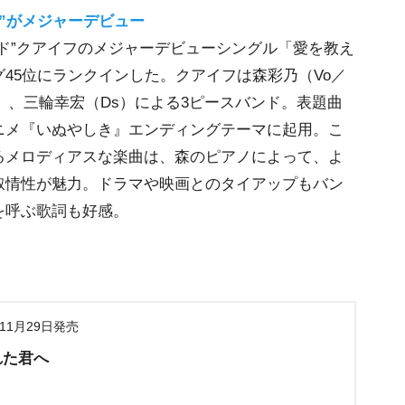
”がメジャーデビュー
ド”クアイフのメジャーデビューシングル「愛を教え
45位にランクインした。クアイフは森彩乃（Vo／
og）、三輪幸宏（Ds）による3ピースバンド。表題曲
ニメ『いぬやしき』エンディングテーマに起用。こ
るメロディアスな楽曲は、森のピアノによって、よ
叙情性が魅力。ドラマや映画とのタイアップもバン
を呼ぶ歌詞も好感。
年11月29日発売
れた君へ